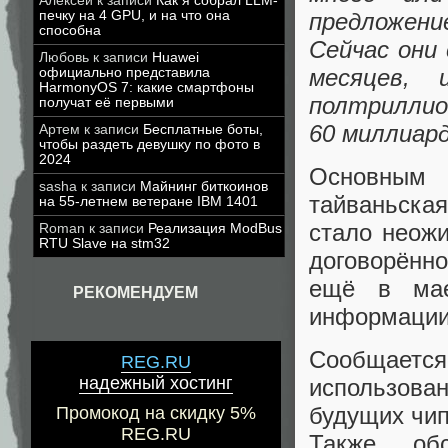
Алексей
к записи
Как я собрал LLM-
предложени
печку на 4 GPU, и на что она
способна
Сейчас они
Любовь
к записи
Huawei
месяцев,
официально представила
HarmonyOS 7: какие смартфоны
полтриллио
получат её первыми
60 миллиар
Артем
к записи
Бесплатные боты,
чтобы раздеть девушку по фото в
2024
Основным 
sasha
к записи
Майнинг биткоинов
тайваньска
на 55-летнем ветеране IBM 1401
стало неож
Roman
к записи
Реализация ModBus
RTU Slave на stm32
договорённ
ещё в мае
РЕКОМЕНДУЕМ
информации 
Сообщаетс
REG.RU
надежный хостинг
использова
будущих чип
Промокод на скидку 5%
REG.RU
Также обс