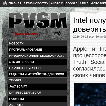
ГЛАВНАЯ
АРХИВ НОВОСТЕЙ
ANDROID
GOOGLE
APPLE
MICROSOF
Intel по
доверить
2026-06-18
в 14:29
, руб
НОВОСТИ
Apple и In
ПРОГРАММИРОВАНИЕ
процессоро
ИНФОРМАЦИОННАЯ БЕЗОПАСНОСТЬ
Truth Soci
ЭТО ИНТЕРЕСНО
согласилась
НАУЧНО-ПОПУЛЯРНОЕ
своих чипов
ГАДЖЕТЫ И УСТРОЙСТВА ДЛЯ ГИКОВ
ТЕКУЧКА
JAVASCRIPT
DIY ИЛИ СДЕЛАЙ САМ
ГАДЖЕТЫ
ANDROID