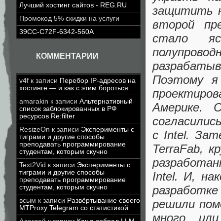
Лучший хостинг сайтов - REG.RU
защитить н
Промокод 5% скидки на услуги
второй пре
39CC-C72F-6342-560A
стало я
полупровод
КОММЕНТАРИИ
разрабатыва
Поэтому я
v4f
к записи
Перебор IP-адресов на
хостинге — и как с этим бороться
проектиро
amarakin
к записи
Альтернативный
Америке. 
список заблокированных в РФ
ресурсов Re:filter
согласились
ResizeOn
к записи
Эксперименты с
с Intel. З
тиграми и другие способы
преподавать программирование
TerraFab, к
студентам, которым скучно
разработа
Text2Vid
к записи
Эксперименты с
тиграми и другие способы
Intel. И, н
преподавать программирование
разработке
студентам, которым скучно
всым
к записи
Развёртывание своего
решили помо
MTProxy Telegram со статистикой
много ил