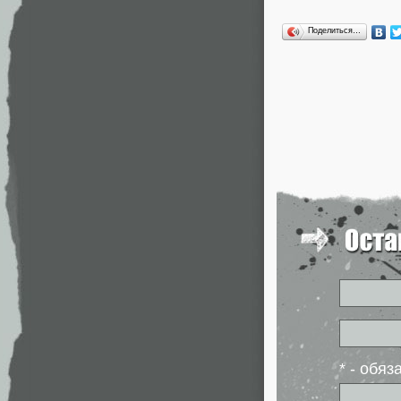
Поделиться…
* - обя