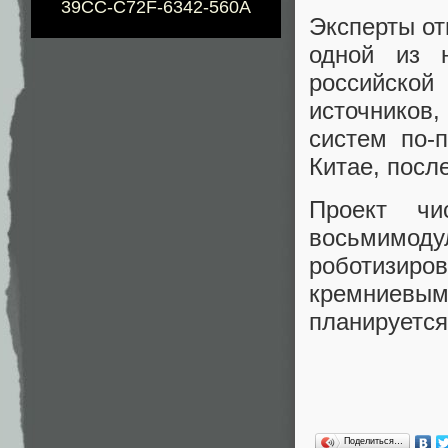
39CC-C72F-6342-560A
Эксперты от
одной из 
российско
источников
систем по-
Китае, посл
Проект чи
восьмимоду
роботизи
кремниевым
планируется
Поделиться…