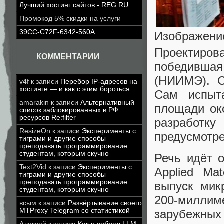
Лучший хостинг сайтов - REG.RU
Промокод 5% скидки на услуги
39CC-C72F-6342-560A
Изображени
Проектиров
КОММЕНТАРИИ
победивша
(НИИМЭ). С
v4f
к записи
Перебор IP-адресов на
хостинге — и как с этим бороться
Сам испыт
amarakin
к записи
Альтернативный
площади ок
список заблокированных в РФ
ресурсов Re:filter
разработк
ResizeOn
к записи
Эксперименты с
предусмотре
тиграми и другие способы
преподавать программирование
студентам, которым скучно
Речь идёт о
Text2Vid
к записи
Эксперименты с
Applied Ma
тиграми и другие способы
преподавать программирование
выпуск мик
студентам, которым скучно
200-милл
всым
к записи
Развёртывание своего
MTProxy Telegram со статистикой
зарубежных