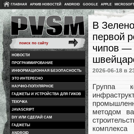
ГЛАВНАЯ
АРХИВ НОВОСТЕЙ
ANDROID
GOOGLE
APPLE
MICROSOF
В Зелено
первой р
чипов — 
НОВОСТИ
швейцар
ПРОГРАММИРОВАНИЕ
2026-06-18
в 2
ИНФОРМАЦИОННАЯ БЕЗОПАСНОСТЬ
ЭТО ИНТЕРЕСНО
Группа к
НАУЧНО-ПОПУЛЯРНОЕ
инфрастр
ГАДЖЕТЫ И УСТРОЙСТВА ДЛЯ ГИКОВ
промышлен
ТЕКУЧКА
JAVASCRIPT
методом ва
DIY ИЛИ СДЕЛАЙ САМ
строитель
ГАДЖЕТЫ
комплекс
ANDROID