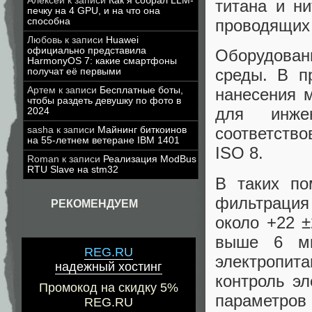
Алексей
к записи
Как я собрал LLM-
титана и н
печку на 4 GPU, и на что она
способна
проводящих 
Любовь
к записи
Huawei
официально представила
Оборудовани
HarmonyOS 7: какие смартфоны
среды. В п
получат её первыми
Артем
к записи
Бесплатные боты,
нанесения 
чтобы раздеть девушку по фото в
для инже
2024
соответств
sasha
к записи
Майнинг биткоинов
на 55-летнем ветеране IBM 1401
ISO 8.
Roman
к записи
Реализация ModBus
RTU Slave на stm32
В таких по
фильтрация
РЕКОМЕНДУЕМ
около +22 
выше 6 мк
REG.RU
электропит
надежный хостинг
контроль э
Промокод на скидку 5%
параметров 
REG.RU