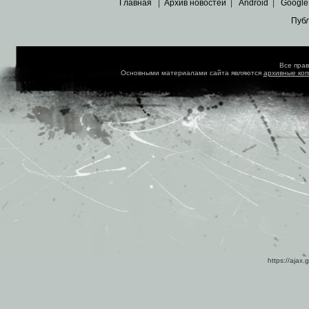
Главная
|
Архив новостей
|
Android
|
Google
Пуб
Все пра
Основными материалами сайта являются
архивные ко
https://ajax.