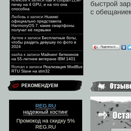
Алексей
к записи
Как я собрал LLM-
быстрой зар
печку на 4 GPU, и на что она
способна
с обещанием
Любовь
к записи
Huawei
официально представила
HarmonyOS 7: какие смартфоны
получат её первыми
Артем
к записи
Бесплатные боты,
чтобы раздеть девушку по фото в
2024
Поделиться…
sasha
к записи
Майнинг биткоинов
на 55-летнем ветеране IBM 1401
Roman
к записи
Реализация ModBus
RTU Slave на stm32
РЕКОМЕНДУЕМ
REG.RU
надежный хостинг
Промокод на скидку 5%
REG.RU