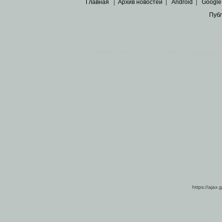
Главная
|
Архив новостей
|
Android
|
Google
Пуб
Все пра
Основными материалами сайта являются
архивные ко
https://ajax.