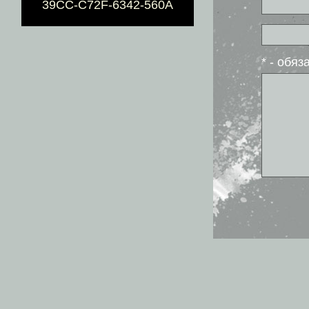
39CC-C72F-6342-560A
* - обя