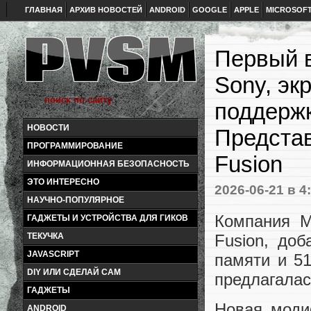
ГЛАВНАЯ
АРХИВ НОВОСТЕЙ
ANDROID
GOOGLE
APPLE
MICROSOF
Первый в
Sony, эк
поддержк
НОВОСТИ
Представ
ПРОГРАММИРОВАНИЕ
Fusion
ИНФОРМАЦИОННАЯ БЕЗОПАСНОСТЬ
ЭТО ИНТЕРЕСНО
2026-06-21
в 4
НАУЧНО-ПОПУЛЯРНОЕ
Компания M
ГАДЖЕТЫ И УСТРОЙСТВА ДЛЯ ГИКОВ
Fusion, до
ТЕКУЧКА
JAVASCRIPT
памяти и 5
DIY ИЛИ СДЕЛАЙ САМ
предлагалас
ГАДЖЕТЫ
Новая моди
ANDROID