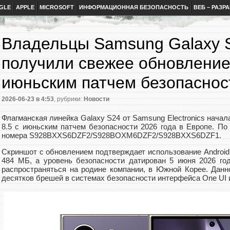
GLE
APPLE
MICROSOFT
ИНФОРМАЦИОННАЯ БЕЗОПАСНОСТЬ
ВЕБ – РАЗР
Владельцы Samsung Galaxy 
получили свежее обновление 
июньским патчем безопаснос
2026-06-23
в 4:53
, рубрики:
Новости
Флагманская линейка Galaxy S24 от Samsung Electronics начал
8.5 с июньским патчем безопасности 2026 года в Европе. По
номера S928BXXS6DZF2/S928BOXM6DZF2/S928BXXS6DZF1.
Скриншот с обновлением подтверждает использование Android 
484 МБ, а уровень безопасности датирован 5 июня 2026 г
распространяться на родине компании, в Южной Корее. Данн
десятков брешей в системах безопасности интерфейса One UI 