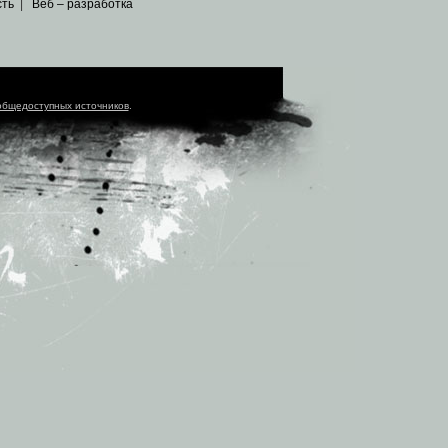
сть
|
Веб – разработка
общедоступных источников
.