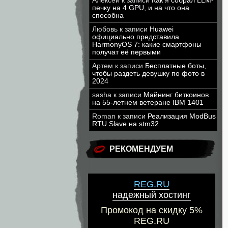
Алексей
к записи
Как я собрал LLM-
печку на 4 GPU, и на что она
способна
Любовь
к записи
Huawei
официально представила
HarmonyOS 7: какие смартфоны
получат её первыми
Артем
к записи
Бесплатные боты,
чтобы раздеть девушку по фото в
2024
sasha
к записи
Майнинг биткоинов
на 55-летнем ветеране IBM 1401
Roman
к записи
Реализация ModBus
RTU Slave на stm32
РЕКОМЕНДУЕМ
REG.RU
надежный хостинг
Промокод на скидку 5%
REG.RU