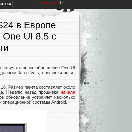
Select Language
▼
АБОТКА
S24 в Европе
One UI 8.5 с
ти
а получать новое обновление One UI
 данным Tarun Vats, прошивки носят
16. Размер пакета составляет около
ода. Неделю назад прошивка
начала
ое обновление устраняет несколько
и операционной системы Android.