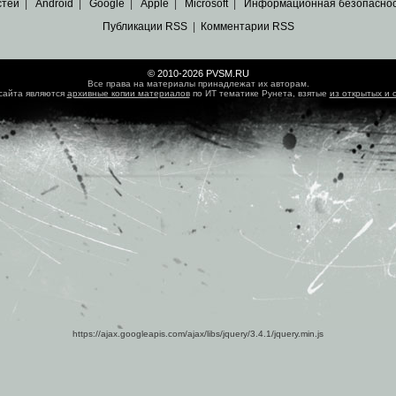
стей
|
Android
|
Google
|
Apple
|
Microsoft
|
Информационная безопасно
Публикации RSS
|
Комментарии RSS
© 2010-2026 PVSM.RU
Все права на материалы принадлежат их авторам.
сайта являются
архивные копии материалов
по ИТ тематике Рунета, взятые
из открытых и 
https://ajax.googleapis.com/ajax/libs/jquery/3.4.1/jquery.min.js