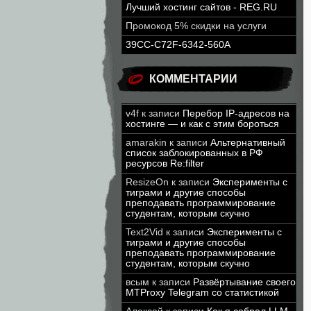
Лучший хостинг сайтов - REG.RU
Промокод 5% скидки на услуги
39CC-C72F-6342-560A
КОММЕНТАРИИ
v4f
к записи
Перебор IP-адресов на
хостинге — и как с этим бороться
amarakin
к записи
Альтернативный
список заблокированных в РФ
ресурсов Re:filter
ResizeOn
к записи
Эксперименты с
тиграми и другие способы
преподавать программирование
студентам, которым скучно
Text2Vid
к записи
Эксперименты с
тиграми и другие способы
преподавать программирование
студентам, которым скучно
всым
к записи
Развёртывание своего
MTProxy Telegram со статистикой