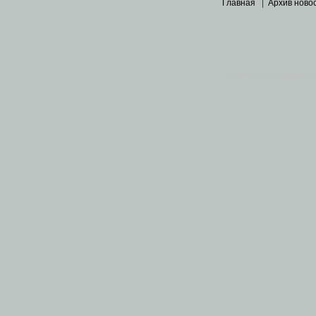
Главная
|
Архив ново
Основными материалами 