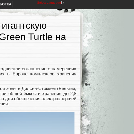
Select Language
▼
АБОТКА
 гигантскую
reen Turtle на
 подписали соглашение о намерениях
ших в Европе комплексов хранения
й зоны в Дилсен-Стоккем (Бельгия,
при общей ёмкости хранения до 2,8
чно для обеспечения электроэнергией
ния.