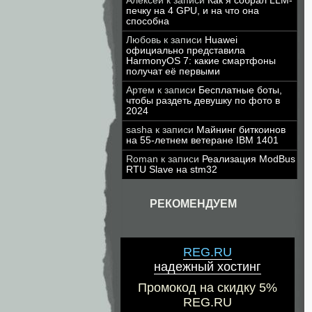
Алексей
к записи
Как я собрал LLM-
печку на 4 GPU, и на что она
способна
Любовь
к записи
Huawei
официально представила
HarmonyOS 7: какие смартфоны
получат её первыми
Артем
к записи
Бесплатные боты,
чтобы раздеть девушку по фото в
2024
sasha
к записи
Майнинг биткоинов
на 55-летнем ветеране IBM 1401
Roman
к записи
Реализация ModBus
RTU Slave на stm32
РЕКОМЕНДУЕМ
REG.RU
надежный хостинг
Промокод на скидку 5%
REG.RU