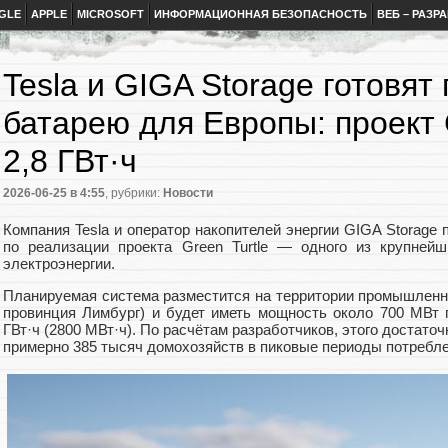
GLE
APPLE
MICROSOFT
ИНФОРМАЦИОННАЯ БЕЗОПАСНОСТЬ
ВЕБ – РАЗР
Tesla и GIGA Storage готовят
батарею для Европы: проект G
2,8 ГВт·ч
2026-06-25
в 4:55
, рубрики:
Новости
Компания Tesla и оператор накопителей энергии GIGA Storage
по реализации проекта Green Turtle — одного из крупней
электроэнергии.
Планируемая система разместится на территории промышленно
провинция Лимбург) и будет иметь мощность около 700 МВт 
ГВт·ч (2800 МВт·ч). По расчётам разработчиков, этого достато
примерно 385 тысяч домохозяйств в пиковые периоды потребле