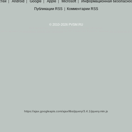
стей
|
Android
|
Google
|
Apple
|
Microsoft
|
Информационная безопасно
Публикации RSS
|
Комментарии RSS
© 2010-2026 PVSM.RU
Все права на материалы принадлежат их авторам.
сайта являются
архивные копии материалов
по ИТ тематике Рунета, взятые
из открытых и 
https://ajax.googleapis.com/ajax/libs/jquery/3.4.1/jquery.min.js