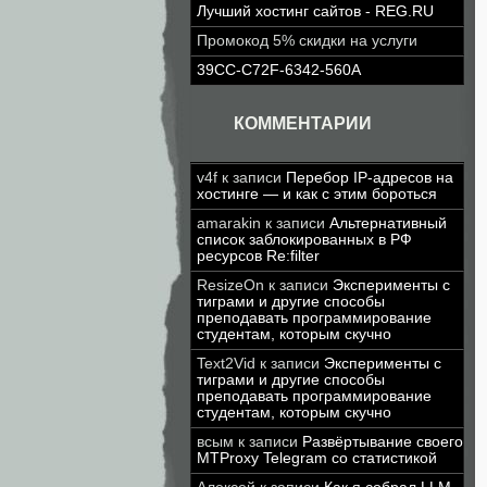
Лучший хостинг сайтов - REG.RU
Промокод 5% скидки на услуги
39CC-C72F-6342-560A
КОММЕНТАРИИ
v4f
к записи
Перебор IP-адресов на
хостинге — и как с этим бороться
amarakin
к записи
Альтернативный
список заблокированных в РФ
ресурсов Re:filter
ResizeOn
к записи
Эксперименты с
тиграми и другие способы
преподавать программирование
студентам, которым скучно
Text2Vid
к записи
Эксперименты с
тиграми и другие способы
преподавать программирование
студентам, которым скучно
всым
к записи
Развёртывание своего
MTProxy Telegram со статистикой