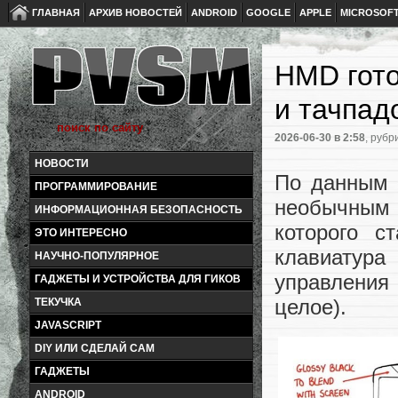
ГЛАВНАЯ
АРХИВ НОВОСТЕЙ
ANDROID
GOOGLE
APPLE
MICROSOF
HMD гото
и тачпад
2026-06-30
в 2:58
, рубр
НОВОСТИ
По данным 
ПРОГРАММИРОВАНИЕ
необычным 
ИНФОРМАЦИОННАЯ БЕЗОПАСНОСТЬ
которого с
ЭТО ИНТЕРЕСНО
клавиатура
НАУЧНО-ПОПУЛЯРНОЕ
управления
ГАДЖЕТЫ И УСТРОЙСТВА ДЛЯ ГИКОВ
целое).
ТЕКУЧКА
JAVASCRIPT
DIY ИЛИ СДЕЛАЙ САМ
ГАДЖЕТЫ
ANDROID