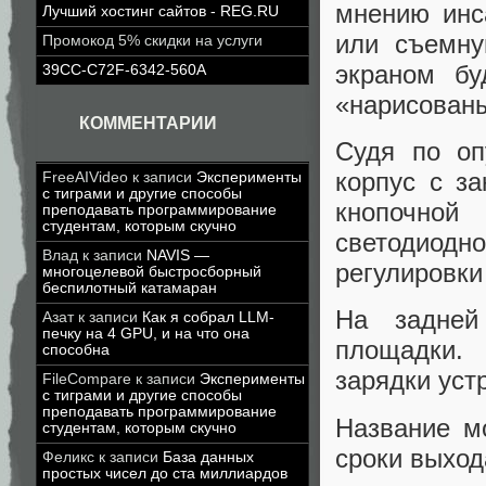
мнению инс
Лучший хостинг сайтов - REG.RU
или съемну
Промокод 5% скидки на услуги
экраном бу
39CC-C72F-6342-560A
«нарисован
КОММЕНТАРИИ
Судя по оп
корпус с з
FreeAIVideo
к записи
Эксперименты
с тиграми и другие способы
кнопочной
преподавать программирование
студентам, которым скучно
светодиод
Влад
к записи
NAVIS —
регулировки
многоцелевой быстросборный
беспилотный катамаран
На задней
Азат
к записи
Как я собрал LLM-
печку на 4 GPU, и на что она
площадки.
способна
зарядки уст
FileCompare
к записи
Эксперименты
с тиграми и другие способы
преподавать программирование
Название мо
студентам, которым скучно
сроки выход
Феликс
к записи
База данных
простых чисел до ста миллиардов