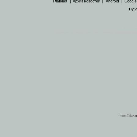
Главная
|
Архив новостей
|
Android
|
Google
Пуб
Все пра
Основными материалами сайта являются
архивные ко
https://ajax.