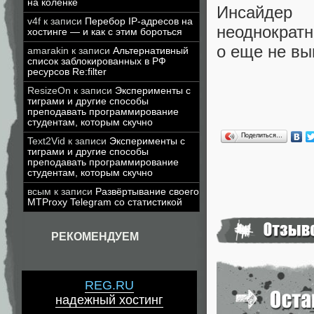
на коленке
Инсайдер
v4f
к записи
Перебор IP-адресов на
неоднократ
хостинге — и как с этим бороться
о еще не вы
amarakin
к записи
Альтернативный
список заблокированных в РФ
ресурсов Re:filter
ResizeOn
к записи
Эксперименты с
тиграми и другие способы
преподавать программирование
студентам, которым скучно
Поделиться…
Text2Vid
к записи
Эксперименты с
тиграми и другие способы
преподавать программирование
студентам, которым скучно
всым
к записи
Развёртывание своего
MTProxy Telegram со статистикой
РЕКОМЕНДУЕМ
REG.RU
надежный хостинг