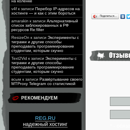
на коленке
v4f
к записи
Перебор IP-адресов на
хостинге — и как с этим бороться
Поделиться…
amarakin
к записи
Альтернативный
список заблокированных в РФ
ресурсов Re:filter
ResizeOn
к записи
Эксперименты с
тиграми и другие способы
преподавать программирование
студентам, которым скучно
Text2Vid
к записи
Эксперименты с
тиграми и другие способы
преподавать программирование
студентам, которым скучно
всым
к записи
Развёртывание своего
MTProxy Telegram со статистикой
РЕКОМЕНДУЕМ
REG.RU
надежный хостинг
* - обя