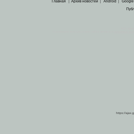
Главная
|
Архив новостей
|
Android
|
Google
Пуб
Все пра
Основными материалами сайта являются
архивные ко
https://ajax.