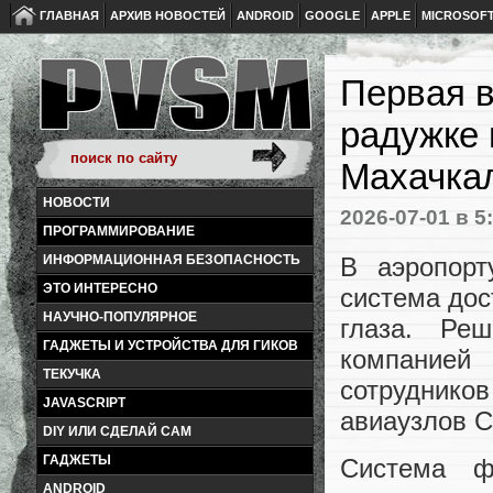
ГЛАВНАЯ
АРХИВ НОВОСТЕЙ
ANDROID
GOOGLE
APPLE
MICROSOF
Первая в
радужке 
Махачка
НОВОСТИ
2026-07-01
в 5
ПРОГРАММИРОВАНИЕ
В аэропорт
ИНФОРМАЦИОННАЯ БЕЗОПАСНОСТЬ
ЭТО ИНТЕРЕСНО
система дос
НАУЧНО-ПОПУЛЯРНОЕ
глаза. Ре
ГАДЖЕТЫ И УСТРОЙСТВА ДЛЯ ГИКОВ
компанией
ТЕКУЧКА
сотрудник
JAVASCRIPT
авиаузлов С
DIY ИЛИ СДЕЛАЙ САМ
ГАДЖЕТЫ
Система ф
ANDROID