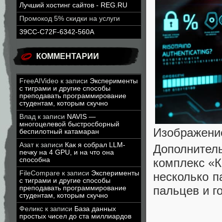
Лучший хостинг сайтов - REG.RU
Промокод 5% скидки на услуги
39CC-C72F-6342-560A
КОММЕНТАРИИ
FreeAIVideo
к записи
Эксперименты
с тиграми и другие способы
преподавать программирование
студентам, которым скучно
Влад
к записи
NAVIS —
многоцелевой быстросборный
Изображени
беспилотный катамаран
Азат
к записи
Как я собрал LLM-
Дополнител
печку на 4 GPU, и на что она
комплекс «К
способна
FileCompare
к записи
Эксперименты
несколько п
с тиграми и другие способы
пальцев и г
преподавать программирование
студентам, которым скучно
Феликс
к записи
База данных
простых чисел до ста миллиардов