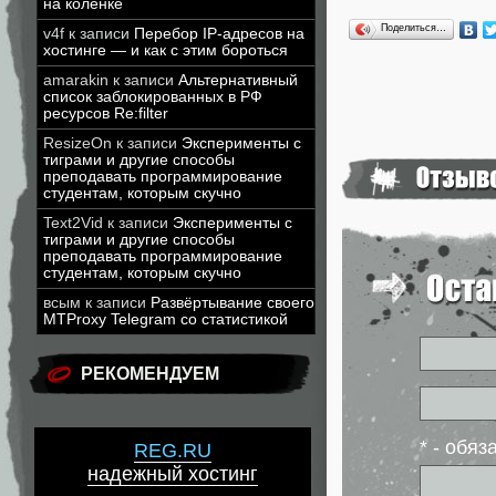
на коленке
Поделиться…
v4f
к записи
Перебор IP-адресов на
хостинге — и как с этим бороться
amarakin
к записи
Альтернативный
список заблокированных в РФ
ресурсов Re:filter
ResizeOn
к записи
Эксперименты с
тиграми и другие способы
преподавать программирование
студентам, которым скучно
Text2Vid
к записи
Эксперименты с
тиграми и другие способы
преподавать программирование
студентам, которым скучно
всым
к записи
Развёртывание своего
MTProxy Telegram со статистикой
РЕКОМЕНДУЕМ
* - обя
REG.RU
надежный хостинг