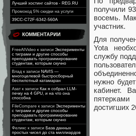
По предва
Лучший хостинг сайтов - REG.RU
получили 93
Промокод 5% скидки на услуги
восемь. Мак
39CC-C72F-6342-560A
участник.
КОММЕНТАРИИ
Для получе
Yota необх
FreeAIVideo
к записи
Эксперименты
с тиграми и другие способы
службу подд
преподавать программирование
пользовате
студентам, которым скучно
Влад
к записи
NAVIS —
объединенн
многоцелевой быстросборный
нужно будет
беспилотный катамаран
кабинет. В
Азат
к записи
Как я собрал LLM-
печку на 4 GPU, и на что она
пятерками
способна
достигших 2
FileCompare
к записи
Эксперименты
с тиграми и другие способы
преподавать программирование
студентам, которым скучно
Феликс
к записи
База данных
простых чисел до ста миллиардов