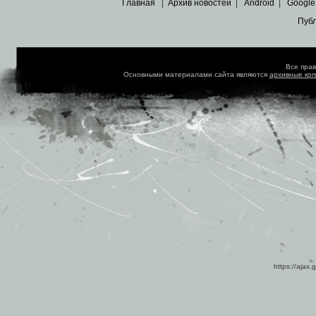
Главная
|
Архив новостей
|
Android
|
Google
Пуб
Все пра
Основными материалами сайта являются
архивные ко
https://ajax.