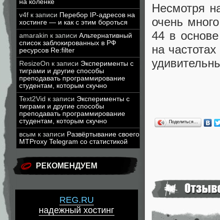
на коленке
Несмотря н
v4f
к записи
Перебор IP-адресов на
очень мног
хостинге — и как с этим бороться
44 в основе
amarakin
к записи
Альтернативный
список заблокированных в РФ
на частотах
ресурсов Re:filter
удивительн
ResizeOn
к записи
Эксперименты с
тиграми и другие способы
преподавать программирование
студентам, которым скучно
Text2Vid
к записи
Эксперименты с
тиграми и другие способы
преподавать программирование
студентам, которым скучно
Поделиться…
всым
к записи
Развёртывание своего
MTProxy Telegram со статистикой
РЕКОМЕНДУЕМ
REG.RU
надежный хостинг