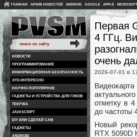
ГЛАВНАЯ
АРХИВ НОВОСТЕЙ
ANDROID
GOOGLE
APPLE
MICROSOF
Первая G
4 ГГц. В
разогнал
НОВОСТИ
очень да
ПРОГРАММИРОВАНИЕ
2026-07-01
в 1
ИНФОРМАЦИОННАЯ БЕЗОПАСНОСТЬ
ЭТО ИНТЕРЕСНО
Видеокарт
НАУЧНО-ПОПУЛЯРНОЕ
актуального
ГАДЖЕТЫ И УСТРОЙСТВА ДЛЯ ГИКОВ
отметку в 4
ТЕКУЧКА
до частоты 
JAVASCRIPT
DIY ИЛИ СДЕЛАЙ САМ
Новый реко
ГАДЖЕТЫ
RTX 5090D H
ANDROID