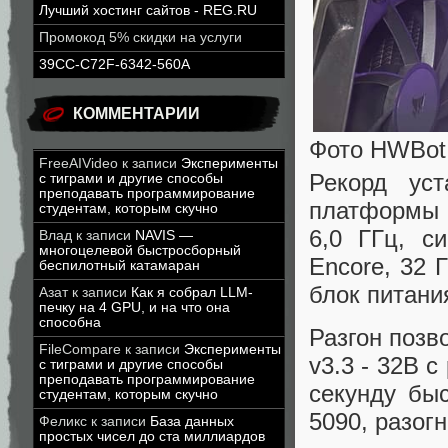
Лучший хостинг сайтов - REG.RU
Промокод 5% скидки на услуги
39CC-C72F-6342-560A
КОММЕНТАРИИ
Фото HWBot
FreeAIVideo
к записи
Эксперименты
Рекорд ус
с тиграми и другие способы
преподавать программирование
платформы т
студентам, которым скучно
6,0 ГГц, с
Влад
к записи
NAVIS —
многоцелевой быстросборный
Encore, 32 
беспилотный катамаран
блок питани
Азат
к записи
Как я собрал LLM-
печку на 4 GPU, и на что она
способна
Разгон позв
FileCompare
к записи
Эксперименты
v3.3 - 32B с
с тиграми и другие способы
преподавать программирование
секунду бы
студентам, которым скучно
5090, разог
Феликс
к записи
База данных
простых чисел до ста миллиардов