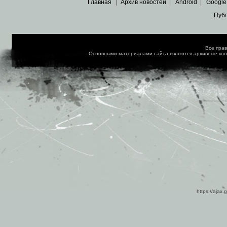
Главная
|
Архив новостей
|
Android
|
Google
Пуб
Все пра
Основными материалами сайта являются
архивные ко
https://ajax.