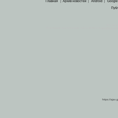
Главная
|
Архив новостей
|
Android
|
Google
Пуб
Все пра
Основными материалами сайта являются
архивные ко
https://ajax.