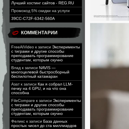
Лучший хостинг сайтов - REG.RU
Промокод 5% скидки на услуги
39CC-C72F-6342-560A
КОММЕНТАРИИ
FreeAIVideo
к записи
Эксперименты
с тиграми и другие способы
преподавать программирование
студентам, которым скучно
Влад
к записи
NAVIS —
многоцелевой быстросборный
беспилотный катамаран
Азат
к записи
Как я собрал LLM-
печку на 4 GPU, и на что она
способна
FileCompare
к записи
Эксперименты
с тиграми и другие способы
преподавать программирование
студентам, которым скучно
Феликс
к записи
База данных
простых чисел до ста миллиардов