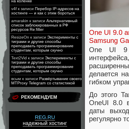
на коленке
v4f
к записи
Перебор IP-адресов на
хостинге — и как с этим бороться
amarakin
к записи
Альтернативный
список заблокированных в РФ
ресурсов Re:filter
One UI 9.0 
ResizeOn
к записи
Эксперименты с
Samsung Ga
тиграми и другие способы
преподавать программирование
One UI 9 
студентам, которым скучно
интерфейс
Text2Vid
к записи
Эксперименты с
тиграми и другие способы
расширенны
преподавать программирование
студентам, которым скучно
делается н
всым
к записи
Развёртывание своего
гибком упра
MTProxy Telegram со статистикой
До этого Ta
РЕКОМЕНДУЕМ
OneUI 8.0 
даты выход
REG.RU
регулярно т
надежный хостинг