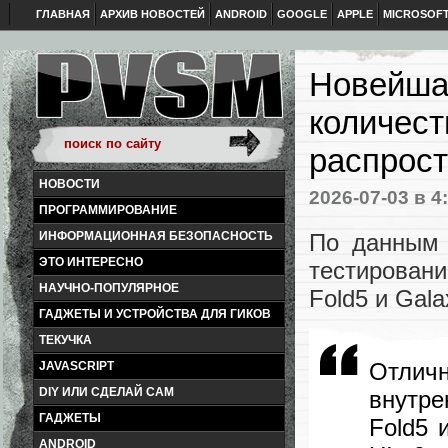
ГЛАВНАЯ
АРХИВ НОВОСТЕЙ
ANDROID
GOOGLE
APPLE
MICROSOF
Новейшая
количест
распрост
НОВОСТИ
2026-07-03
в 4
ПРОГРАММИРОВАНИЕ
По данным 
ИНФОРМАЦИОННАЯ БЕЗОПАСНОСТЬ
ЭТО ИНТЕРЕСНО
тестировани
НАУЧНО-ПОПУЛЯРНОЕ
Fold5 и Gala
ГАДЖЕТЫ И УСТРОЙСТВА ДЛЯ ГИКОВ
ТЕКУЧКА
Отлич
JAVASCRIPT
DIY ИЛИ СДЕЛАЙ САМ
внутре
ГАДЖЕТЫ
Fold5 
ANDROID