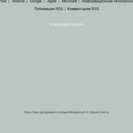
стей
|
Android
|
Google
|
Apple
|
Microsoft
|
Информационная безопасно
Публикации RSS
|
Комментарии RSS
© 2010-2026 PVSM.RU
Все права на материалы принадлежат их авторам.
сайта являются
архивные копии материалов
по ИТ тематике Рунета, взятые
из открытых и 
https://ajax.googleapis.com/ajax/libs/jquery/3.4.1/jquery.min.js