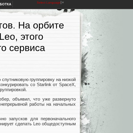
Select Language
▼
АБОТКА
отов. На орбите
Leo, этого
го сервиса
 спутниковую группировку на низкой
нкурировать со Starlink от SpaceX,
руппировкой.
ебер, объявил, что уже развернуто
я непрерывной работы на начальных
чно запусков для первоначального
ланирует сделать Leo общедоступным