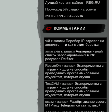
Лучший хостинг сайтов - REG.RU
Промокод 5% скидки на услуги
39CC-C72F-6342-560A
КОММЕНТАРИИ
v4f
к записи
Перебор IP-адресов на
хостинге — и как с этим бороться
amarakin
к записи
Альтернативный
список заблокированных в РФ
ресурсов Re:filter
ResizeOn
к записи
Эксперименты с
тиграми и другие способы
преподавать программирование
студентам, которым скучно
Text2Vid
к записи
Эксперименты с
тиграми и другие способы
преподавать программирование
студентам, которым скучно
всым
к записи
Развёртывание своего
MTProxy Telegram со статистикой