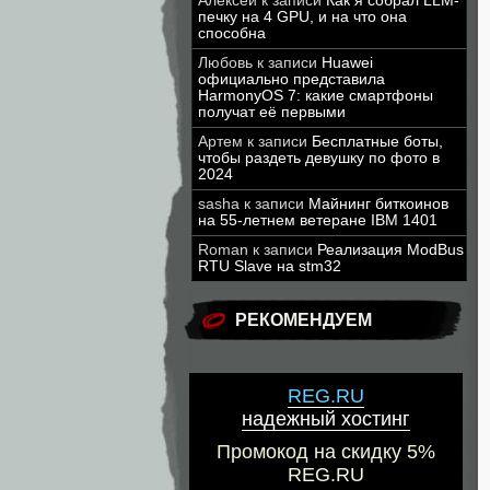
Алексей
к записи
Как я собрал LLM-
печку на 4 GPU, и на что она
способна
Любовь
к записи
Huawei
официально представила
HarmonyOS 7: какие смартфоны
получат её первыми
Артем
к записи
Бесплатные боты,
чтобы раздеть девушку по фото в
2024
sasha
к записи
Майнинг биткоинов
на 55-летнем ветеране IBM 1401
Roman
к записи
Реализация ModBus
RTU Slave на stm32
РЕКОМЕНДУЕМ
REG.RU
надежный хостинг
Промокод на скидку 5%
REG.RU