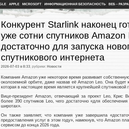
GLE
APPLE
MICROSOFT
ИНФОРМАЦИОННАЯ БЕЗОПАСНОСТЬ
ВЕБ – РАЗР
Конкурент Starlink наконец г
уже сотни спутников Amazon 
достаточно для запуска ново
спутникового интернета
2026-07-03
в 8:33
, рубрики:
Новости
Компания Amazon уже некоторое время развивает собственную
околоземной орбите, даже назвав её Amazon Leo. Она будет ко
которая в настоящее время является крупнейшей спутниковой г
Вице-президент Amazon, отвечающий за проект Leo, Крис В
более 390 спутников Leo, чего достаточно «для обеспечени
широтах».
Он также заявляет, что компания уже завершила «достато
предоставления услуг в этом году», намекнув, что Amazon п
сервисом до конца 2026 года.