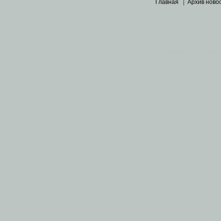
Главная
|
Архив ново
Основными материалами 