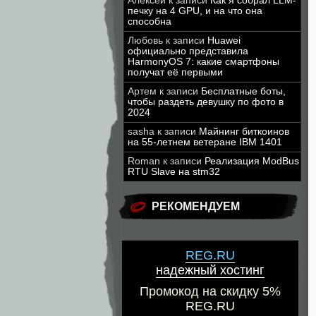
Алексей
к записи
Как я собрал LLM-
печку на 4 GPU, и на что она
способна
Любовь
к записи
Huawei
официально представила
HarmonyOS 7: какие смартфоны
получат её первыми
Артем
к записи
Бесплатные боты,
чтобы раздеть девушку по фото в
2024
sasha
к записи
Майнинг биткоинов
на 55-летнем ветеране IBM 1401
Roman
к записи
Реализация ModBus
RTU Slave на stm32
РЕКОМЕНДУЕМ
REG.RU
надежный хостинг
Промокод на скидку 5%
REG.RU