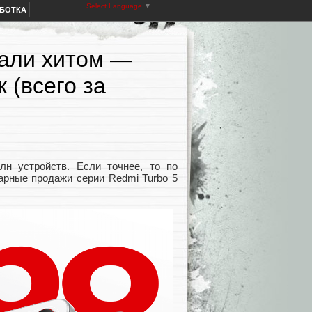
Select Language
▼
АБОТКА
тали хитом —
 (всего за
н устройств. Если точнее, то по
марные продажи серии Redmi Turbo 5