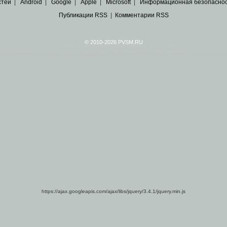
стей
|
Android
|
Google
|
Apple
|
Microsoft
|
Информационная безопасно
Публикации RSS
|
Комментарии RSS
© 2010-2026 PVSM.RU
Все права на материалы принадлежат их авторам.
сайта являются
архивные копии материалов
по ИТ тематике Рунета, взятые
из открытых и 
https://ajax.googleapis.com/ajax/libs/jquery/3.4.1/jquery.min.js