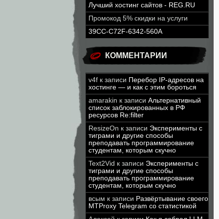
Лучший хостинг сайтов - REG.RU
Промокод 5% скидки на услуги
39CC-C72F-6342-560A
КОММЕНТАРИИ
v4f
к записи
Перебор IP-адресов на
хостинге — и как с этим бороться
amarakin
к записи
Альтернативный
список заблокированных в РФ
ресурсов Re:filter
ResizeOn
к записи
Эксперименты с
тиграми и другие способы
преподавать программирование
студентам, которым скучно
Text2Vid
к записи
Эксперименты с
тиграми и другие способы
преподавать программирование
студентам, которым скучно
всым
к записи
Развёртывание своего
MTProxy Telegram со статистикой