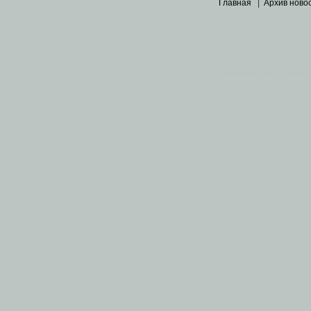
Главная
|
Архив ново
Основными материалами 