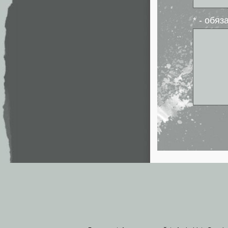
* - обя