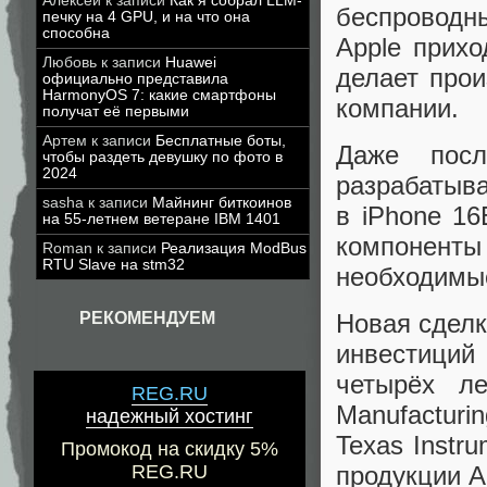
Алексей
к записи
Как я собрал LLM-
беспроводны
печку на 4 GPU, и на что она
способна
Apple прихо
Любовь
к записи
Huawei
делает прои
официально представила
HarmonyOS 7: какие смартфоны
компании.
получат её первыми
Артем
к записи
Бесплатные боты,
Даже посл
чтобы раздеть девушку по фото в
2024
разрабатыв
sasha
к записи
Майнинг биткоинов
в iPhone 1
на 55-летнем ветеране IBM 1401
компоненты
Roman
к записи
Реализация ModBus
RTU Slave на stm32
необходимые
РЕКОМЕНДУЕМ
Новая сделк
инвестиций
четырёх л
REG.RU
Manufacturi
надежный хостинг
Texas Instr
Промокод на скидку 5%
REG.RU
продукции A