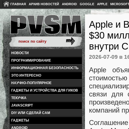
ГЛАВНАЯ
АРХИВ НОВОСТЕЙ
ANDROID
GOOGLE
APPLE
MICROSOF
Apple и 
$30 милл
внутри 
НОВОСТИ
2026-07-09
в 1
ПРОГРАММИРОВАНИЕ
Apple объ
ИНФОРМАЦИОННАЯ БЕЗОПАСНОСТЬ
ЭТО ИНТЕРЕСНО
стоимостью
НАУЧНО-ПОПУЛЯРНОЕ
специализи
ГАДЖЕТЫ И УСТРОЙСТВА ДЛЯ ГИКОВ
связи для 
ТЕКУЧКА
произведе
JAVASCRIPT
компаний пр
DIY ИЛИ СДЕЛАЙ САМ
ГАДЖЕТЫ
Соглашение
ANDROID