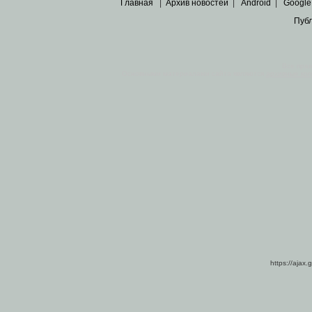
Главная
|
Архив новостей
|
Android
|
Google
Пуб
Все пра
Основными материалами сайта являются
архивные ко
https://ajax.