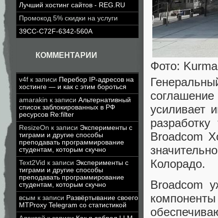
Лучший хостинг сайтов - REG.RU
Промокод 5% скидки на услуги
39CC-C72F-6342-560A
КОММЕНТАРИИ
Фото: Kurma
Генеральны
v4f
к записи
Перебор IP-адресов на
хостинге — и как с этим бороться
соглашение 
amarakin
к записи
Альтернативный
усиливает и
список заблокированных в РФ
ресурсов Re:filter
разработку
ResizeOn
к записи
Эксперименты с
Broadcom Хо
тиграми и другие способы
преподавать программирование
значитель
студентам, которым скучно
Колорадо.
Text2Vid
к записи
Эксперименты с
тиграми и другие способы
преподавать программирование
Broadcom у
студентам, которым скучно
компонент
всым
к записи
Развёртывание своего
MTProxy Telegram со статистикой
обеспечив