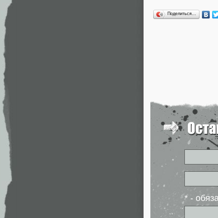
Поделиться…
* - обя