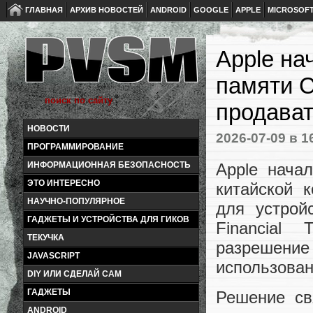
ГЛАВНАЯ
АРХИВ НОВОСТЕЙ
ANDROID
GOOGLE
APPLE
MICROSOF
Apple на
памяти C
продават
НОВОСТИ
2026-07-09
в 1
ПРОГРАММИРОВАНИЕ
Apple нача
ИНФОРМАЦИОННАЯ БЕЗОПАСНОСТЬ
ЭТО ИНТЕРЕСНО
китайской 
НАУЧНО-ПОПУЛЯРНОЕ
для устрой
ГАДЖЕТЫ И УСТРОЙСТВА ДЛЯ ГИКОВ
Financial
ТЕКУЧКА
разрешен
JAVASCRIPT
использова
DIY ИЛИ СДЕЛАЙ САМ
ГАДЖЕТЫ
Решение св
ANDROID