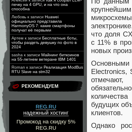
По данным 
Алексей
к записи
Как я собрал LLM-
печку на 4 GPU, и на что она
крупнейш
способна
микросхемы
Любовь
к записи
Huawei
официально представила
электронике
HarmonyOS 7: какие смартфоны
получат её первыми
что доля C
Артем
к записи
Бесплатные боты,
с 11% в про
чтобы раздеть девушку по фото в
2024
новых произ
sasha
к записи
Майнинг биткоинов
на 55-летнем ветеране IBM 1401
Основным
Roman
к записи
Реализация ModBus
Electronics,
RTU Slave на stm32
отмечают,
РЕКОМЕНДУЕМ
обязательн
количества
будущих об
REG.RU
клиентов.
надежный хостинг
Промокод на скидку 5%
Однако рос
REG.RU