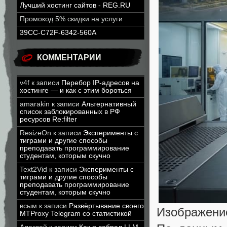
Лучший хостинг сайтов - REG.RU
Промокод 5% скидки на услуги
39CC-C72F-6342-560A
КОММЕНТАРИИ
v4f
к записи
Перебор IP-адресов на
хостинге — и как с этим бороться
amarakin
к записи
Альтернативный
список заблокированных в РФ
ресурсов Re:filter
ResizeOn
к записи
Эксперименты с
тиграми и другие способы
преподавать программирование
студентам, которым скучно
Text2Vid
к записи
Эксперименты с
тиграми и другие способы
преподавать программирование
студентам, которым скучно
всым
к записи
Развёртывание своего
Изображение
MTProxy Telegram со статистикой