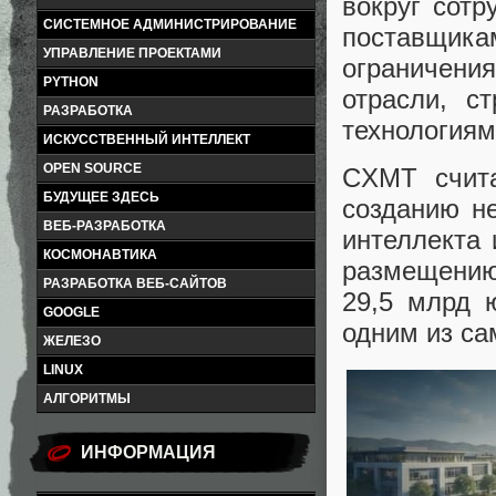
вокруг сотр
СИСТЕМНОЕ АДМИНИСТРИРОВАНИЕ
поставщи
УПРАВЛЕНИЕ ПРОЕКТАМИ
ограничени
PYTHON
отрасли, с
РАЗРАБОТКА
технологиям
ИСКУССТВЕННЫЙ ИНТЕЛЛЕКТ
OPEN SOURCE
CXMT счита
БУДУЩЕЕ ЗДЕСЬ
созданию не
ВЕБ-РАЗРАБОТКА
интеллекта 
КОСМОНАВТИКА
размещению
РАЗРАБОТКА ВЕБ-САЙТОВ
29,5 млрд 
GOOGLE
одним из са
ЖЕЛЕЗО
LINUX
АЛГОРИТМЫ
ИНФОРМАЦИЯ