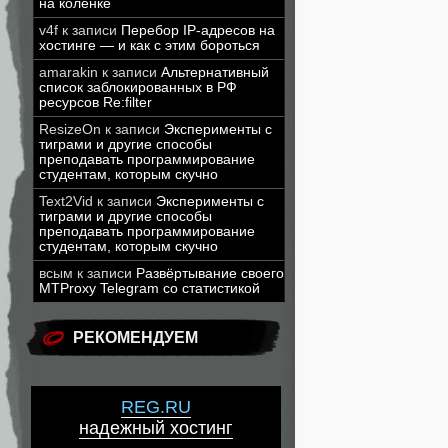
на коленке
v4f
к записи
Перебор IP-адресов на
хостинге — и как с этим бороться
amarakin
к записи
Альтернативный
список заблокированных в РФ
ресурсов Re:filter
ResizeOn
к записи
Эксперименты с
тиграми и другие способы
преподавать программирование
студентам, которым скучно
Text2Vid
к записи
Эксперименты с
тиграми и другие способы
преподавать программирование
студентам, которым скучно
всым
к записи
Развёртывание своего
MTProxy Telegram со статистикой
РЕКОМЕНДУЕМ
REG.RU
надежный хостинг