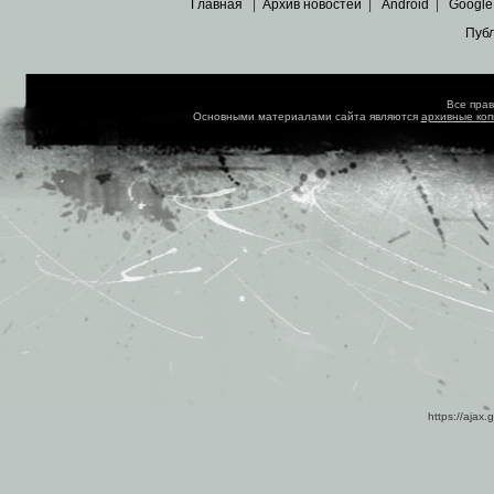
Главная
|
Архив новостей
|
Android
|
Google
Пуб
Все пра
Основными материалами сайта являются
архивные ко
https://ajax.