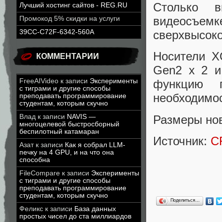
Столько в
Лучший хостинг сайтов - REG.RU
видеосъемк
Промокод 5% скидки на услуги
39CC-C72F-6342-560A
сверхвысоко
Носители X
КОММЕНТАРИИ
Gen2 x 2 и
FreeAIVideo
к записи
Эксперименты
функцию п
с тиграми и другие способы
необходимос
преподавать программирование
студентам, которым скучно
Размеры нов
Влад
к записи
NAVIS —
многоцелевой быстросборный
беспилотный катамаран
Источник:
C
Азат
к записи
Как я собрал LLM-
печку на 4 GPU, и на что она
способна
FileCompare
к записи
Эксперименты
с тиграми и другие способы
преподавать программирование
студентам, которым скучно
Поделиться…
Феликс
к записи
База данных
простых чисел до ста миллиардов