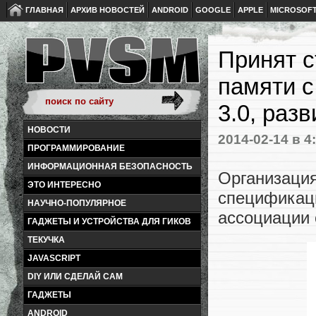
ГЛАВНАЯ
АРХИВ НОВОСТЕЙ
ANDROID
GOOGLE
APPLE
MICROSOF
Принят с
памяти с
3.0, раз
НОВОСТИ
2014-02-14
в 4
ПРОГРАММИРОВАНИЕ
ИНФОРМАЦИОННАЯ БЕЗОПАСНОСТЬ
Организаци
ЭТО ИНТЕРЕСНО
специфика
НАУЧНО-ПОПУЛЯРНОЕ
ассоциации 
ГАДЖЕТЫ И УСТРОЙСТВА ДЛЯ ГИКОВ
ТЕКУЧКА
JAVASCRIPT
DIY ИЛИ СДЕЛАЙ САМ
ГАДЖЕТЫ
ANDROID