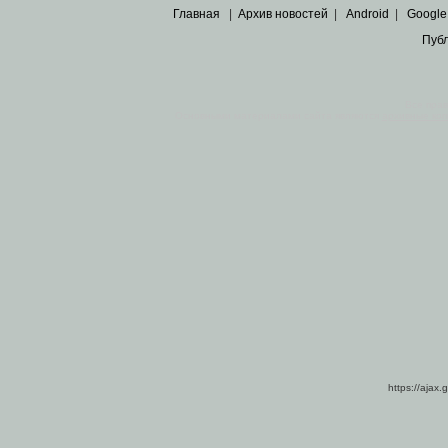
Главная
|
Архив новостей
|
Android
|
Google
Пуб
Все пра
Основными материалами сайта являются
архивные ко
https://ajax.