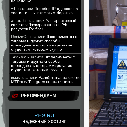
на коленке
v4f
к записи
Перебор IP-адресов на
хостинге — и как с этим бороться
amarakin
к записи
Альтернативный
список заблокированных в РФ
ресурсов Re:filter
ResizeOn
к записи
Эксперименты с
тиграми и другие способы
преподавать программирование
студентам, которым скучно
Text2Vid
к записи
Эксперименты с
тиграми и другие способы
преподавать программирование
студентам, которым скучно
всым
к записи
Развёртывание своего
MTProxy Telegram со статистикой
РЕКОМЕНДУЕМ
REG.RU
надежный хостинг