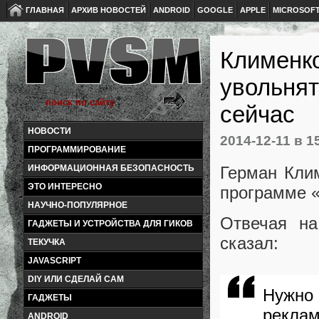
ГЛАВНАЯ
АРХИВ НОВОСТЕЙ
ANDROID
GOOGLE
APPLE
MICROSOF
Клименко
увольнят
сейчас
НОВОСТИ
2014-12-11
в 1
ПРОГРАММИРОВАНИЕ
Герман Кли
ИНФОРМАЦИОННАЯ БЕЗОПАСНОСТЬ
ЭТО ИНТЕРЕСНО
программе 
НАУЧНО-ПОПУЛЯРНОЕ
Отвечая на
ГАДЖЕТЫ И УСТРОЙСТВА ДЛЯ ГИКОВ
сказал:
ТЕКУЧКА
JAVASCRIPT
DIY ИЛИ СДЕЛАЙ САМ
Нужн
ГАДЖЕТЫ
рекла
ANDROID