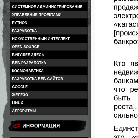
продаж
СИСТЕМНОЕ АДМИНИСТРИРОВАНИЕ
элек
УПРАВЛЕНИЕ ПРОЕКТАМИ
«ката
PYTHON
[прои
РАЗРАБОТКА
ИСКУССТВЕННЫЙ ИНТЕЛЛЕКТ
банкро
OPEN SOURCE
БУДУЩЕЕ ЗДЕСЬ
Кто я
ВЕБ-РАЗРАБОТКА
недвиж
КОСМОНАВТИКА
банкам
РАЗРАБОТКА ВЕБ-САЙТОВ
GOOGLE
что р
ЖЕЛЕЗО
быть 
LINUX
роста]
АЛГОРИТМЫ
сильно
ИНФОРМАЦИЯ
Единст
это «