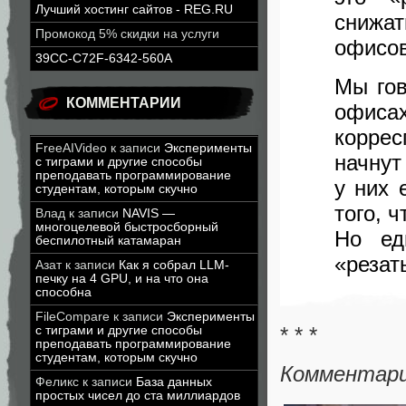
Лучший хостинг сайтов - REG.RU
снижат
Промокод 5% скидки на услуги
офисов
39CC-C72F-6342-560A
Мы гов
КОММЕНТАРИИ
офиса
коррес
FreeAIVideo
к записи
Эксперименты
начнут
с тиграми и другие способы
преподавать программирование
у них 
студентам, которым скучно
того, ч
Влад
к записи
NAVIS —
многоцелевой быстросборный
Но ед
беспилотный катамаран
«резат
Азат
к записи
Как я собрал LLM-
печку на 4 GPU, и на что она
способна
FileCompare
к записи
Эксперименты
* * *
с тиграми и другие способы
преподавать программирование
студентам, которым скучно
Комментарий
Феликс
к записи
База данных
простых чисел до ста миллиардов