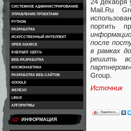
24 декабря
СИСТЕМНОЕ АДМИНИСТРИРОВАНИЕ
Mail.Ru G
УПРАВЛЕНИЕ ПРОЕКТАМИ
использова
PYTHON
портить п
РАЗРАБОТКА
информаци
ИСКУССТВЕННЫЙ ИНТЕЛЛЕКТ
после пост
OPEN SOURCE
в рамках д
БУДУЩЕЕ ЗДЕСЬ
решить во
ВЕБ-РАЗРАБОТКА
партнером
КОСМОНАВТИКА
Group.
РАЗРАБОТКА ВЕБ-САЙТОВ
GOOGLE
Источник
ЖЕЛЕЗО
LINUX
АЛГОРИТМЫ
Поделиться…
ИНФОРМАЦИЯ