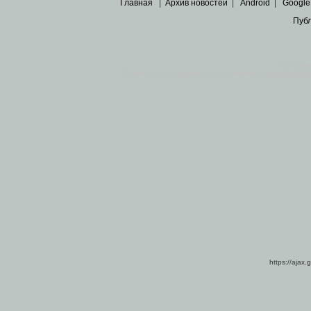
Главная
|
Архив новостей
|
Android
|
Google
Пуб
Все пра
Основными материалами сайта являются
архивные ко
https://ajax.