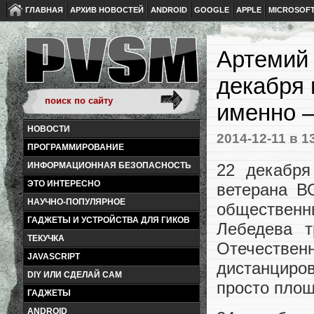
ГЛАВНАЯ
АРХИВ НОВОСТЕЙ
ANDROID
GOOGLE
APPLE
MICROSOF
Артемий 
декабря 
именно —
НОВОСТИ
2014-12-11
в 1
ПРОГРАММИРОВАНИЕ
22 декабря
ИНФОРМАЦИОННАЯ БЕЗОПАСНОСТЬ
ЭТО ИНТЕРЕСНО
ветерана В
НАУЧНО-ПОПУЛЯРНОЕ
обществен
ГАДЖЕТЫ И УСТРОЙСТВА ДЛЯ ГИКОВ
Лебедева 
ТЕКУЧКА
Отечестве
JAVASCRIPT
дистанциро
DIY ИЛИ СДЕЛАЙ САМ
просто площ
ГАДЖЕТЫ
ANDROID