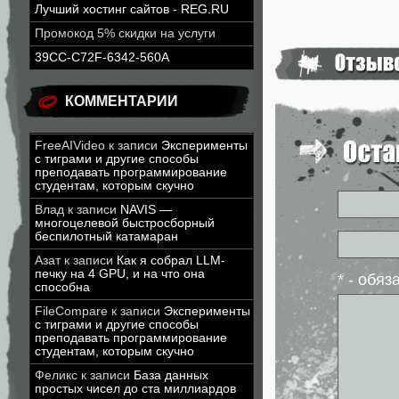
Лучший хостинг сайтов - REG.RU
Промокод 5% скидки на услуги
39CC-C72F-6342-560A
КОММЕНТАРИИ
FreeAIVideo
к записи
Эксперименты
с тиграми и другие способы
преподавать программирование
студентам, которым скучно
Влад
к записи
NAVIS —
многоцелевой быстросборный
беспилотный катамаран
Азат
к записи
Как я собрал LLM-
печку на 4 GPU, и на что она
* - обя
способна
FileCompare
к записи
Эксперименты
с тиграми и другие способы
преподавать программирование
студентам, которым скучно
Феликс
к записи
База данных
простых чисел до ста миллиардов