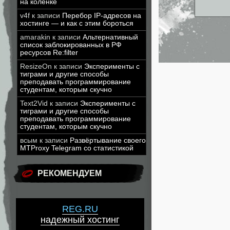
на коленке
v4f
к записи
Перебор IP-адресов на
хостинге — и как с этим бороться
amarakin
к записи
Альтернативный
список заблокированных в РФ
ресурсов Re:filter
ResizeOn
к записи
Эксперименты с
тиграми и другие способы
преподавать программирование
студентам, которым скучно
Text2Vid
к записи
Эксперименты с
тиграми и другие способы
преподавать программирование
студентам, которым скучно
всым
к записи
Развёртывание своего
MTProxy Telegram со статистикой
РЕКОМЕНДУЕМ
REG.RU
надежный хостинг