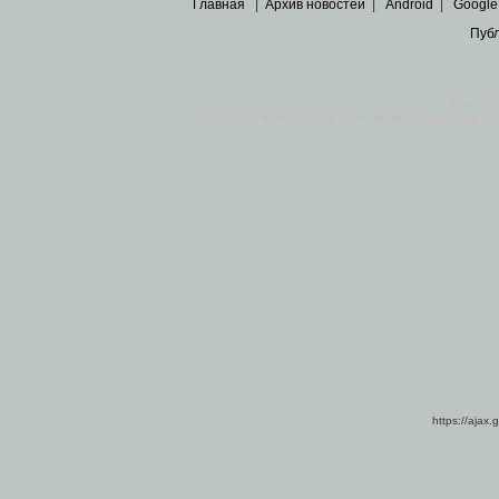
Главная
|
Архив новостей
|
Android
|
Google
Пуб
Все пра
Основными материалами сайта являются
архивные ко
https://ajax.