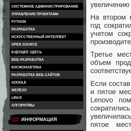
увеличению 
СИСТЕМНОЕ АДМИНИСТРИРОВАНИЕ
УПРАВЛЕНИЕ ПРОЕКТАМИ
На втором 
PYTHON
год сократ
РАЗРАБОТКА
учетом сок
ИСКУССТВЕННЫЙ ИНТЕЛЛЕКТ
производите
OPEN SOURCE
БУДУЩЕЕ ЗДЕСЬ
Третье мес
ВЕБ-РАЗРАБОТКА
объем прод
КОСМОНАВТИКА
соответству
РАЗРАБОТКА ВЕБ-САЙТОВ
Если состав
GOOGLE
и пятое ме
ЖЕЛЕЗО
LINUX
Lenovo по
АЛГОРИТМЫ
сократились
увеличилась
ИНФОРМАЦИЯ
пятое мес