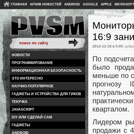
ГЛАВНАЯ
АРХИВ НОВОСТЕЙ
ANDROID
GOOGLE
APPLE
MICROSOF
Мониторы
16:9 зан
2014-12-18
в 5:00
, рубр
НОВОСТИ
По подсчета
ПРОГРАММИРОВАНИЕ
было прода
ИНФОРМАЦИОННАЯ БЕЗОПАСНОСТЬ
меньше по 
ЭТО ИНТЕРЕСНО
прогнозу 
НАУЧНО-ПОПУЛЯРНОЕ
натурально
ГАДЖЕТЫ И УСТРОЙСТВА ДЛЯ ГИКОВ
практичес
ТЕКУЧКА
кварталом.
JAVASCRIPT
DIY ИЛИ СДЕЛАЙ САМ
Лидером рын
ГАДЖЕТЫ
продажи с 4
ANDROID