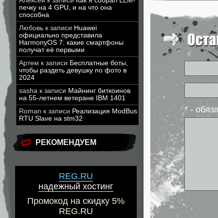
Алексей
к записи
Как я собрал LLM-
печку на 4 GPU, и на что она
способна
Любовь
к записи
Huawei
официально представила
HarmonyOS 7: какие смартфоны
получат её первыми
Артем
к записи
Бесплатные боты,
чтобы раздеть девушку по фото в
2024
sasha
к записи
Майнинг биткоинов
на 55-летнем ветеране IBM 1401
* - обя
Roman
к записи
Реализация ModBus
RTU Slave на stm32
РЕКОМЕНДУЕМ
REG.RU
надежный хостинг
Промокод на скидку 5%
REG.RU