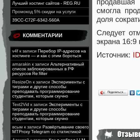
продавшая
Лучший хостинг сайтов - REG.RU
смогла прод
Промокод 5% скидки на услуги
доля сократ
39CC-C72F-6342-560A
Следует от
КОММЕНТАРИИ
экрана 16:9
v4f
к записи
Перебор IP-адресов на
Источник:
I
хостинге — и как с этим бороться
amarakin
к записи
Альтернативный
список заблокированных в РФ
ресурсов Re:filter
ResizeOn
к записи
Эксперименты с
тиграми и другие способы
преподавать программирование
Поделиться…
студентам, которым скучно
Text2Vid
к записи
Эксперименты с
тиграми и другие способы
преподавать программирование
студентам, которым скучно
всым
к записи
Развёртывание своего
MTProxy Telegram со статистикой