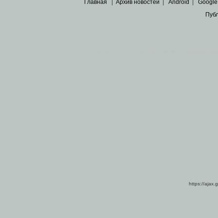
Главная
|
Архив новостей
|
Android
|
Google
Пуб
Все пра
Основными материалами сайта являются
архивные ко
https://ajax.