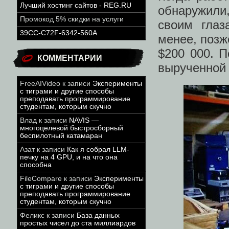
Лучший хостинг сайтов - REG.RU
обнаружили
Промокод 5% скидки на услуги
своим глаз
39CC-C72F-6342-560A
менее, позж
$200 000. П
КОММЕНТАРИИ
вырученной
FreeAIVideo
к записи
Эксперименты
с тиграми и другие способы
преподавать программирование
студентам, которым скучно
Влад
к записи
NAVIS —
многоцелевой быстросборный
беспилотный катамаран
Азат
к записи
Как я собрал LLM-
печку на 4 GPU, и на что она
способна
FileCompare
к записи
Эксперименты
с тиграми и другие способы
преподавать программирование
студентам, которым скучно
Феликс
к записи
База данных
простых чисел до ста миллиардов