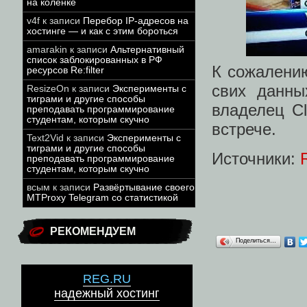
на коленке
v4f
к записи
Перебор IP-адресов на
хостинге — и как с этим бороться
amarakin
к записи
Альтернативный
список заблокированных в РФ
К сожалению
ресурсов Re:filter
свих данны
ResizeOn
к записи
Эксперименты с
тиграми и другие способы
владелец Cl
преподавать программирование
студентам, которым скучно
встрече.
Text2Vid
к записи
Эксперименты с
тиграми и другие способы
Источники:
преподавать программирование
студентам, которым скучно
всым
к записи
Развёртывание своего
MTProxy Telegram со статистикой
РЕКОМЕНДУЕМ
Поделиться…
REG.RU
надежный хостинг