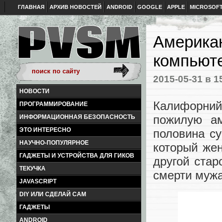
ГЛАВНАЯ
АРХИВ НОВОСТЕЙ
ANDROID
GOOGLE
APPLE
MICROSOF
Американ
компьюте
2015-05-31
в 1
НОВОСТИ
Калифорни
ПРОГРАММИРОВАНИЕ
пожилую ам
ИНФОРМАЦИОННАЯ БЕЗОПАСНОСТЬ
ЭТО ИНТЕРЕСНО
половина су
НАУЧНО-ПОПУЛЯРНОЕ
который же
ГАДЖЕТЫ И УСТРОЙСТВА ДЛЯ ГИКОВ
другой стар
ТЕКУЧКА
смерти мужа
JAVASCRIPT
DIY ИЛИ СДЕЛАЙ САМ
ГАДЖЕТЫ
ANDROID