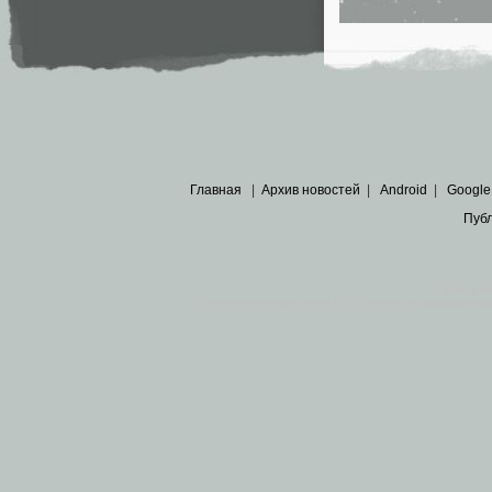
Главная
|
Архив новостей
|
Android
|
Google
Пуб
Все пра
Основными материалами сайта являются
архивные ко