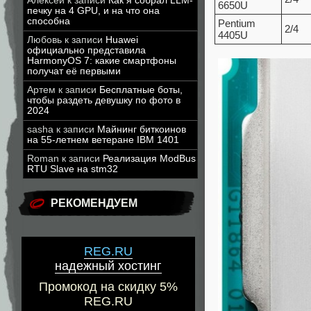
Алексей
к записи
Как я собрал LLM-
6650U
печку на 4 GPU, и на что она
способна
Pentium
2/4
4405U
Любовь
к записи
Huawei
официально представила
HarmonyOS 7: какие смартфоны
получат её первыми
Артем
к записи
Бесплатные боты,
чтобы раздеть девушку по фото в
2024
sasha
к записи
Майнинг биткоинов
на 55-летнем ветеране IBM 1401
Roman
к записи
Реализация ModBus
RTU Slave на stm32
РЕКОМЕНДУЕМ
REG.RU
надежный хостинг
Промокод на скидку 5%
REG.RU