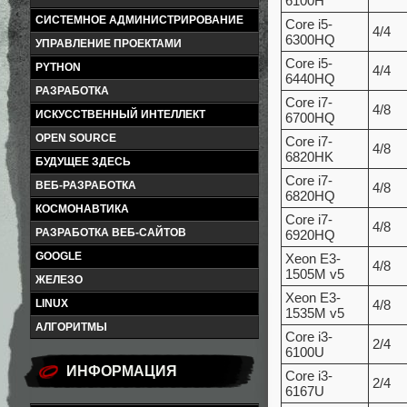
6100H
СИСТЕМНОЕ АДМИНИСТРИРОВАНИЕ
Core i5-
4/4
6300HQ
УПРАВЛЕНИЕ ПРОЕКТАМИ
Core i5-
PYTHON
4/4
6440HQ
РАЗРАБОТКА
Core i7-
4/8
ИСКУССТВЕННЫЙ ИНТЕЛЛЕКТ
6700HQ
OPEN SOURCE
Core i7-
4/8
6820HK
БУДУЩЕЕ ЗДЕСЬ
Core i7-
ВЕБ-РАЗРАБОТКА
4/8
6820HQ
КОСМОНАВТИКА
Core i7-
4/8
РАЗРАБОТКА ВЕБ-САЙТОВ
6920HQ
GOOGLE
Xeon E3-
4/8
1505M v5
ЖЕЛЕЗО
Xeon E3-
LINUX
4/8
1535M v5
АЛГОРИТМЫ
Core i3-
2/4
6100U
ИНФОРМАЦИЯ
Core i3-
2/4
6167U