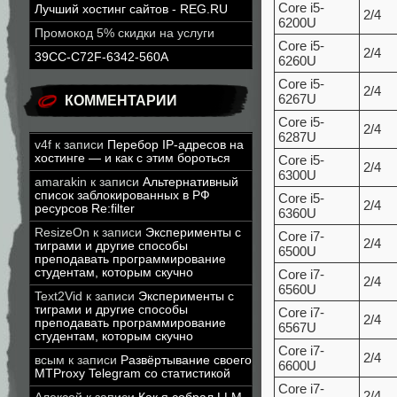
Core i5-
Лучший хостинг сайтов - REG.RU
2/4
6200U
Промокод 5% скидки на услуги
Core i5-
2/4
39CC-C72F-6342-560A
6260U
Core i5-
2/4
6267U
КОММЕНТАРИИ
Core i5-
2/4
6287U
v4f
к записи
Перебор IP-адресов на
хостинге — и как с этим бороться
Core i5-
2/4
6300U
amarakin
к записи
Альтернативный
список заблокированных в РФ
Core i5-
2/4
ресурсов Re:filter
6360U
ResizeOn
к записи
Эксперименты с
Core i7-
2/4
тиграми и другие способы
6500U
преподавать программирование
студентам, которым скучно
Core i7-
2/4
6560U
Text2Vid
к записи
Эксперименты с
тиграми и другие способы
Core i7-
2/4
преподавать программирование
6567U
студентам, которым скучно
Core i7-
2/4
всым
к записи
Развёртывание своего
6600U
MTProxy Telegram со статистикой
Core i7-
2/4