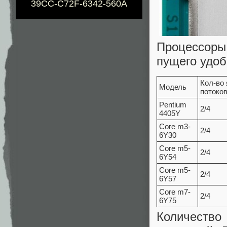
39CC-C72F-6342-560A
Процессор
пущего удоб
Кол-во 
Модель
потоко
Pentium
2/4
4405Y
Core m3-
2/4
6Y30
Core m5-
2/4
6Y54
Core m5-
2/4
6Y57
Core m7-
2/4
6Y75
Количество 