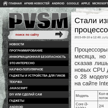
ГЛАВНАЯ
АРХИВ НОВОСТЕЙ
ANDROID
GOOGLE
APPLE
MICROSOF
Стали из
процессор
2015-09-10
в 12:40
, руб
НОВОСТИ
Процессоры
ПРОГРАММИРОВАНИЕ
месяца, но
ИНФОРМАЦИОННАЯ БЕЗОПАСНОСТЬ
сказав лишь
ЭТО ИНТЕРЕСНО
новых CPU 
НАУЧНО-ПОПУЛЯРНОЕ
о 28 модел
ГАДЖЕТЫ И УСТРОЙСТВА ДЛЯ ГИКОВ
на сайте Inte
ТЕКУЧКА
JAVASCRIPT
Кол-в
DIY ИЛИ СДЕЛАЙ САМ
Модель
пото
ГАДЖЕТЫ
Core i3-
2/4
ANDROID