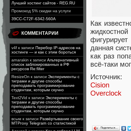
Лучший хостинг сайтов - REG.RU
Промокод 5% скидки на услуги
39CC-C72F-6342-560A
Как известн
жидкостно
КОММЕНТАРИИ
фигурирует 
данная сист
v4f
к записи
Перебор IP-адресов на
хостинге — и как с этим бороться
как раз поп
amarakin
к записи
Альтернативный
всё-таки мо
список заблокированных в РФ
ресурсов Re:filter
Источник:
ResizeOn
к записи
Эксперименты с
тиграми и другие способы
Cision
преподавать программирование
студентам, которым скучно
Overclock
Text2Vid
к записи
Эксперименты с
тиграми и другие способы
преподавать программирование
студентам, которым скучно
всым
к записи
Развёртывание своего
MTProxy Telegram со статистикой
Поделиться…