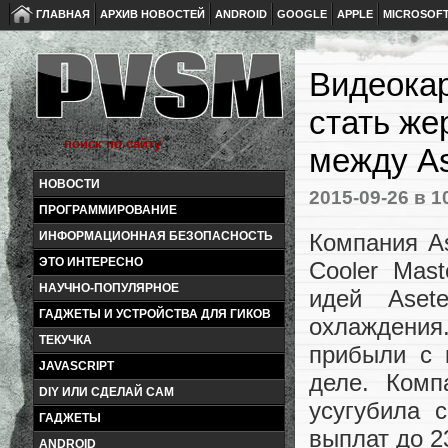
ГЛАВНАЯ
АРХИВ НОВОСТЕЙ
ANDROID
GOOGLE
APPLE
MICROSOF
Видеокар
стать же
между As
НОВОСТИ
2015-09-26
в 1
ПРОГРАММИРОВАНИЕ
Компания A
ИНФОРМАЦИОННАЯ БЕЗОПАСНОСТЬ
ЭТО ИНТЕРЕСНО
Cooler Mas
НАУЧНО-ПОПУЛЯРНОЕ
идей Aset
ГАДЖЕТЫ И УСТРОЙСТВА ДЛЯ ГИКОВ
охлаждения
ТЕКУЧКА
прибыли с 
JAVASCRIPT
деле. Комп
DIY ИЛИ СДЕЛАЙ САМ
усугубила 
ГАДЖЕТЫ
выплат до 2
ANDROID