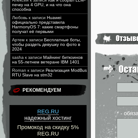
Алексей
к записи
Как я собрал LLM-
печку на 4 GPU, и на что она
способна
Любовь
к записи
Huawei
официально представила
HarmonyOS 7: какие смартфоны
получат её первыми
Артем
к записи
Бесплатные боты,
чтобы раздеть девушку по фото в
2024
sasha
к записи
Майнинг биткоинов
на 55-летнем ветеране IBM 1401
Roman
к записи
Реализация ModBus
RTU Slave на stm32
РЕКОМЕНДУЕМ
REG.RU
* - обя
надежный хостинг
Промокод на скидку 5%
REG.RU