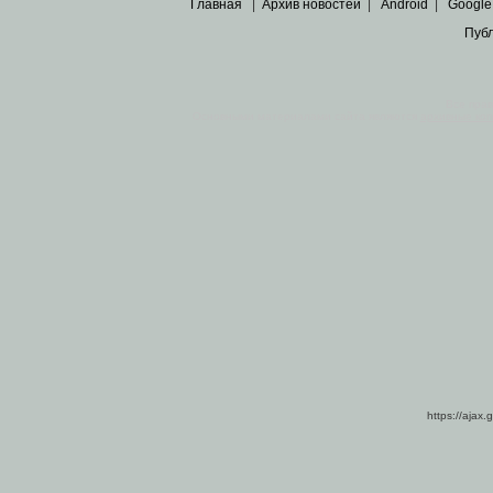
Главная
|
Архив новостей
|
Android
|
Google
Пуб
Все пра
Основными материалами сайта являются
архивные ко
https://ajax.