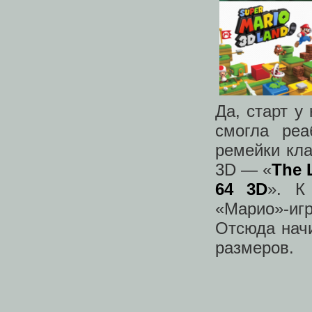
Да, старт у
смогла реа
ремейки кла
3D — «
The 
64 3D
». К
«Марио»-иг
Отсюда начи
размеров.