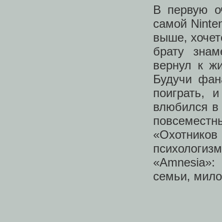
В первую о
самой Ninte
выше, хочет
брату знам
вернул к ж
Будучи фан
поиграть, 
влюбился в
повсеместн
«Охотнико
психологизм
«Amnesia»:
семьи, мил