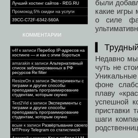
были добавл
Лучший хостинг сайтов - REG.RU
какие игры 
Промокод 5% скидки на услуги
о силе фа
39CC-C72F-6342-560A
ультимативн
КОММЕНТАРИИ
▍ Трудный
v4f
к записи
Перебор IP-адресов на
хостинге — и как с этим бороться
Недавно м
amarakin
к записи
Альтернативный
чуть не сто
список заблокированных в РФ
ресурсов Re:filter
Уникальные 
ResizeOn
к записи
Эксперименты с
фоне слабо
тиграми и другие способы
преподавать программирование
плаву «кра
студентам, которым скучно
успешной к
Text2Vid
к записи
Эксперименты с
тиграми и другие способы
приставки 
преподавать программирование
студентам, которым скучно
шаги компа
всым
к записи
Развёртывание своего
родственни
MTProxy Telegram со статистикой