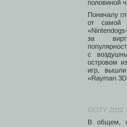
половиной ч
Поначалу гл
от самой 
«Nintendogs
за вирту
популярност
с воздушн
островом из
игр, вышли
«Rayman 3D»
GOTY 2011
В общем, с