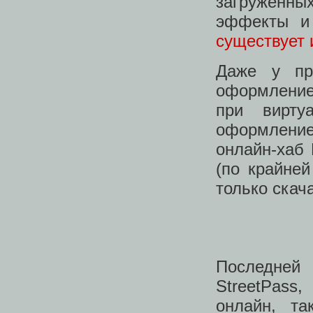
загруженны
эффекты и 
существует 
Даже у пр
оформление
при вирту
оформлением
онлайн-хаб 
(по крайне
только скач
Последней
StreetPass
онлайн, т