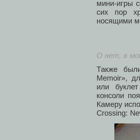
мини-игры с
сих пор х
носящими ма
О нет, в м
Также был
Memoir», д
или буклет
консоли по
Камеру испо
Crossing: Ne