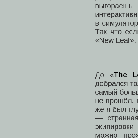
выгораеш
интерактивн
в симулятор
Так что ес
«New Leaf».
До «
The L
добрался то
самый больш
не прошёл, 
же я был гл
— странная
экипировки
можно прох