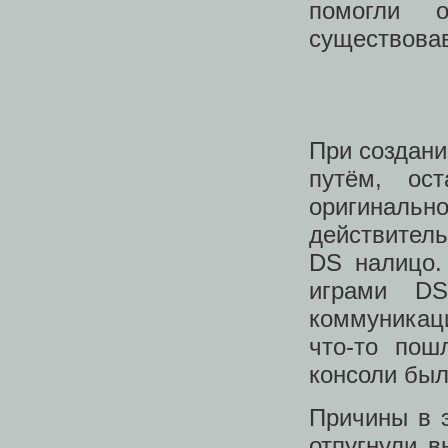
помогли 
существовав
При создани
путём, ос
оригиналь
действител
DS налицо.
играми D
коммуникац
что-то пош
консоли бы
Причины в э
отпугнули в