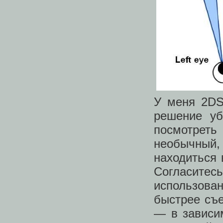
У меня 2DS
решение уб
посмотрет
необычный,
находиться 
Согласит
использова
быстрее съе
— в зависим