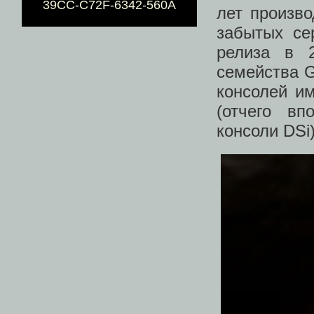
39CC-C72F-6342-560A
лет произв
забытых се
релиза в 
семейства G
консолей и
(отчего вп
консоли DSi)