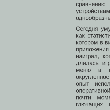
сравнению
устройств
однообразны
Сегодня ум
как статист
котором в в
приложения
наиграл, ко
длилась иг
меню в пр
округлённое
опыт испо
оперативно
почти мом
глючащих 