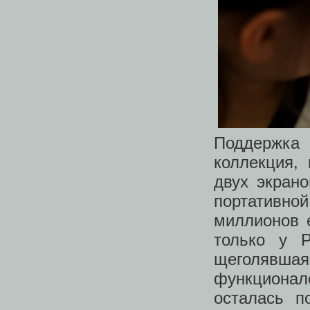
Поддержка 
коллекция,
двух экран
портативной
миллионов 
только у P
щеголявш
функциона
осталась п