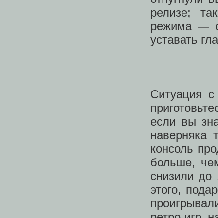
релизе; та
режима — о
уставать гла
Ситуация с 
приготовьте
если вы зна
наверняка т
консоль про
больше, че
снизили до 
этого, пода
проигрывали
ретро-игр 