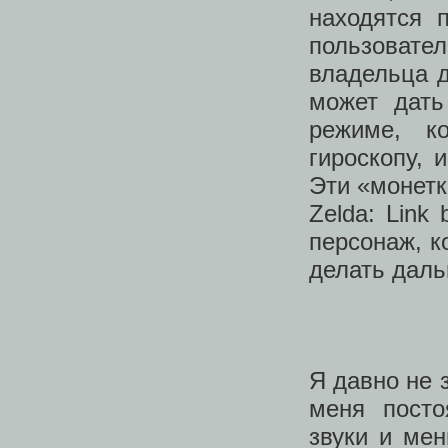
находятся 
пользоват
владельца д
может дать
режиме, к
гироскопу, 
Эти «монетк
Zelda: Link
персонаж, к
делать даль
Я давно не 
меня посто
звуки и ме