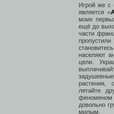
Игрой же с
является «
A
моих первы
ещё до выхо
части фран
пропустили
становитес
населяют а
цели. Укра
выплачивай
задушевны
растения,
летайте др
феноменом 
довольно гр
милым.