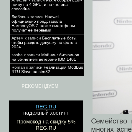
Алексей
к записи
Как я собрал LLM-
печку на 4 GPU, и на что она
способна
Любовь
к записи
Huawei
официально представила
HarmonyOS 7: какие смартфоны
получат её первыми
Артем
к записи
Бесплатные боты,
чтобы раздеть девушку по фото в
2024
sasha
к записи
Майнинг биткоинов
на 55-летнем ветеране IBM 1401
Roman
к записи
Реализация ModBus
RTU Slave на stm32
РЕКОМЕНДУЕМ
REG.RU
надежный хостинг
Семейство 
Промокод на скидку 5%
REG.RU
многих асп