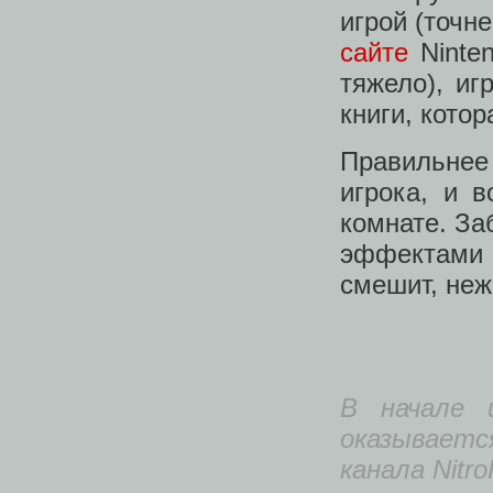
игрой (точн
сайте
Ninten
тяжело), иг
книги, кото
Правильнее
игрока, и 
комнате. За
эффектами
смешит, неж
В начале 
оказываетс
канала Nitro