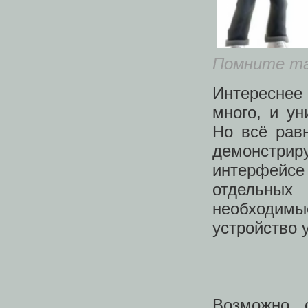
Помните та
Интереснее 
много, и у
Но всё рав
демонстри
интерфейс
отдельны
необходим
устройство
Возможно, 