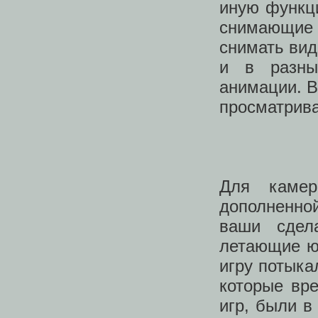
иную функци
снимающие 
снимать ви
и в разны
анимации. В
просматрива
Для камер
дополненно
ваши сдел
летающие юн
игру потыка
которые вр
игр, были в