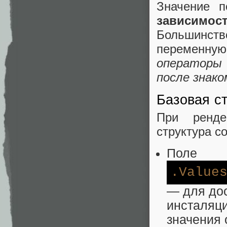
Значение 
зависимост
Большинс
переменную
операторы
после знако
Базовая с
При ренде
структура с
Поле
.Value
— для дос
инсталяци
значения 