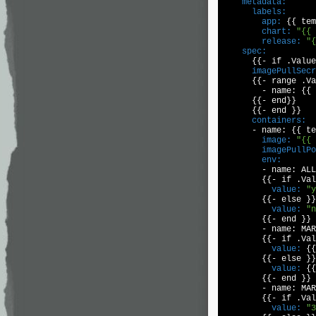
    metadata:
      labels:
        app:
 {{ tem
        chart:
"{{ 
        release:
"{
    spec:
      imagePullSecr

      {{- range .V
        - name: {{ 
      {{- end}}

      containers:

      - name: {{ t
        image:
"{{ 
        imagePullPo
        env:

        - name: ALL
          value:
"y
          value:
"n
        {{- end }}

        - name: MAR
          value:
 {{
          value:
 {{
        {{- end }}

        - name: MAR
          value:
"3