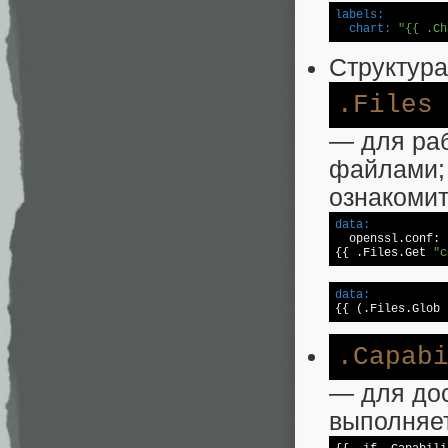
labels:
  chart:
"{{ .Ch
Структура
.Files
— для ра
файлами; 
ознакоми
data:

  openssl.conf: |
{{ .Files.Get 
"c
data:

{{ (.Files.Glob 
.Capab
— для до
выполняет