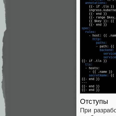
  annotations:

    {{- if .tls }}

    ingress.kuberne
    {{- end }}

    {{- range $key,
    {{ $key }}: {{ 
spec:
  rules:
      http:
        paths:

        - path: {{
          backend:
            service
            service
  tls:

  - hosts:

    secretName:
 {{ 
{{- end }}

---

{{- end }}

Отступы
При разрабо