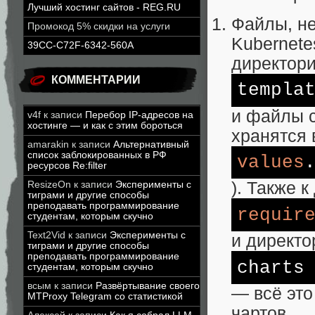
Лучший хостинг сайтов - REG.RU
Файлы, н
Промокод 5% скидки на услуги
Kubernete
39CC-C72F-6342-560A
директор
КОММЕНТАРИИ
templa
и файлы с
v4f
к записи
Перебор IP-адресов на
хостинге — и как с этим бороться
хранятся 
amarakin
к записи
Альтернативный
список заблокированных в РФ
values
ресурсов Re:filter
). Также 
ResizeOn
к записи
Эксперименты с
тиграми и другие способы
преподавать программирование
requir
студентам, которым скучно
Text2Vid
к записи
Эксперименты с
и директо
тиграми и другие способы
преподавать программирование
charts
студентам, которым скучно
всым
к записи
Развёртывание своего
— всё это
MTProxy Telegram со статистикой
чартов.