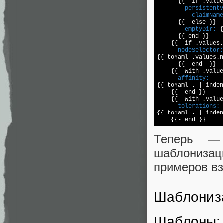
        persistentV
          claimName
        emptyDir:
 {
      {{ end }}

      nodeSelector:

{{ toYaml .Values.
      {{- end -}}

      affinity:

{{ toYaml . | inde
    {{- end }}

      tolerations:

{{ toYaml . | inde
Теперь —
шаблонизац
примеров вз
Шаблониз
Шаблоны: