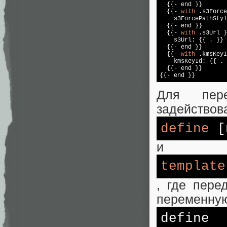
  {{- end }}

  {{- 
with
 .s3Force
    s3ForcePathStyl
  {{- end }}

  {{- 
with
 .s3Url }
    s3Url: {{ . }}

  {{- end }}

  {{- 
with
 .kmsKeyI
    kmsKeyId: {{ . 
  {{- end }}

Для пере
задействова
define
[
и
template
, где пере
переменную
define