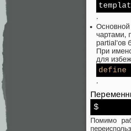
templa
.
Основной 
чартами, 
partial'о
При имено
для избе
define
.
Переменн
$
Помимо раб
переиспольз