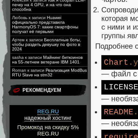
Алексей
к записи
Как я собрал LLM-
печку на 4 GPU, и на что она
Сопровод
способна
которая м
Любовь
к записи
Huawei
официально представила
с ними и 
HarmonyOS 7: какие смартфоны
получат её первыми
группы яв
Артем
к записи
Бесплатные боты,
Подробнее о
чтобы раздеть девушку по фото в
2024
sasha
к записи
Майнинг биткоинов
Chart
.
на 55-летнем ветеране IBM 1401
Roman
к записи
Реализация ModBus
— файл с
RTU Slave на stm32
LICE
NS
РЕКОМЕНДУЕМ
— необяза
README
REG.RU
надежный хостинг
— необяз
Промокод на скидку 5%
REG.RU
requir