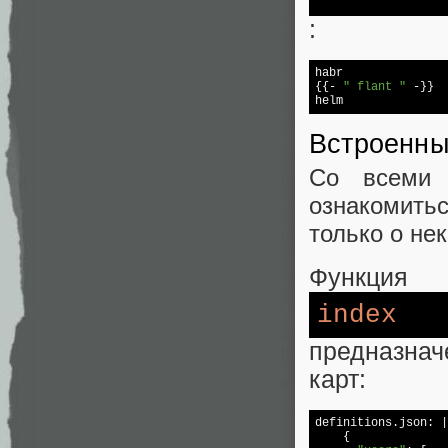
:
{{- 
" flant "
 -}}

Встроенны
Со всеми 
ознакомить
только о нек
Функция
index
предназна
карт:
definitions.json: |

    {
