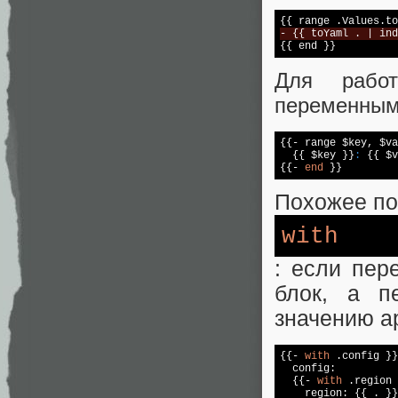
- {{ toYaml . | ind
Для рабо
переменным
{{- range $key, $va
  {{ $key }}
:
 {{ $v
{{- 
end
Похожее по
with
: eсли пер
блок, а п
значению а
{{- 
with
 .config }}

  config:

  {{- 
with
 .region 
    region: {{ . }}
