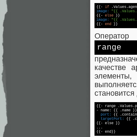
{{- 
if
image:
"{{ .Values.
{{- 
else
image:
"{{ .Values.
{{- 
end
Оператор
range
предназнач
качестве 
элементы,
выполняет
становится
{{- range .Values.p
  port:
  targetPort:
 {{ .c
{{- else }}

...
