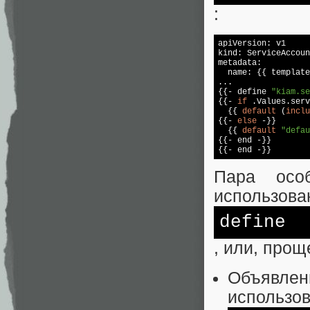
:
apiVersion: v1

kind: ServiceAccoun
metadata:

  name: {{ template
...

{{- define 
"kiam.se
{{- 
if
 .Values.serv
  {{ 
default
 (
inclu
{{- 
else
 -}}

  {{ 
default
"defau
{{- end -}}

Пара особ
использова
define
, или, проще
Объявленн
использов