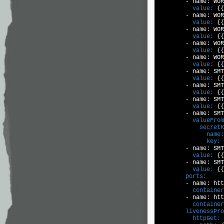
          value:
 {{
          value:
 {{
          value:
 {{
          value:
 {{
          value:
 {{
          value:
 {{
          value:
 {{
          value:
 {{
          valueFrom
            secretK
              name:
              key:
 
          value:
 {{
          value:
        ports:
          container
          container
        livenessPro
          httpGet: