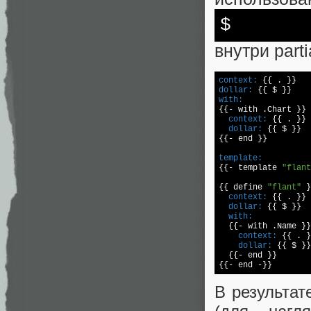
$
внутри part
context:
dollar:
with:
  context:
  dollar:
 {{ $ }}

template:

{{- template 
"flant
{{ define 
"flant"
  context:
  dollar:
  with:
    context:
    dollar:
 {{ $ }}

  {{- end }}

В результат