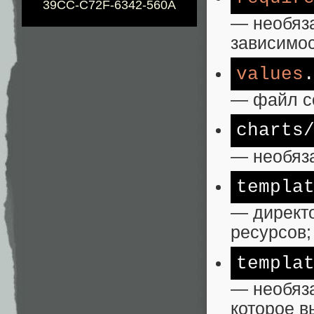
39CC-C72F-6342-560A
— необяза
зависимос
values
— файл с
charts
— необяза
templa
— директ
ресурсов;
templa
— необяз
которое в