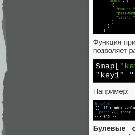
"users"
: [

        {

"name"
: 
"
"password
"tags"
: 
"
        }

      ]

Функция при
позволяет р
$map[
"ke
"key1" "
Например:
httpGet:

{{- if (index .Val
  path:
/{{ index .
Булевые о