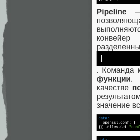
Pipeline
— 
позволя
выполняют
конвейер
разделенны
|
. Команда
функции
.
качестве
п
результат
значение в
data:

  openssl.conf: |

{{ .Files.Get 
"conf