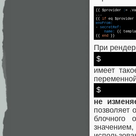
{{ $provider 
:
= .Va
...

{{ 
if
 eq $provider 
envFrom:

- 
secretRef:
name:
 {{ templa
{{ 
end
При рендере
$
имеет тако
переменной 
$
не изменя
позволяет 
блочного 
значением
использова