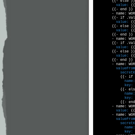
          value:
 {{
        {{- end }}

        - name: WOR
          value:
 {{
          value:
 {{
        {{- end }}

        - name: WOR
          value:
 {{
          value:
 {{
        {{- end }}

          valueFrom
            secretK
              name:
              key:
 
              name:
              key:
 
            {{- end
          value:
 {{
          valueFrom
            secretK
              name:
              key:
 