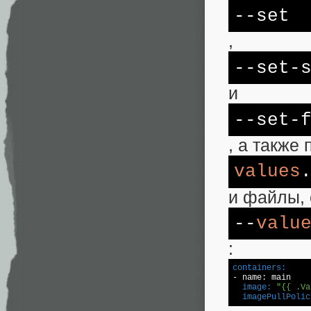
--
set
,
--
set
-
и
--
set
-
, а также
values
и файлы,
--
valu
:
containers:
  image:
"{{ .Va
  imagePullPolic