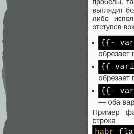
пробелы, та
выглядит бо
либо испол
отступов во
{{- va
обрезает
{{ var
обрезает
{{- va
— оба вар
Пример фа
строка
habr
fla