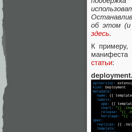
поддержк
использ
Останавлив
об этом (и
здесь
.
К примеру,
манифест
статьи
:
deployment
apiVersion:
kind:
metadata:
  name:
 {{ template
  labels:
    app:
 {{ templat
    chart:
"{{ .Cha
    release:
"{{ .R
    heritage:
"{{ .
spec:
  replicas:
  template: