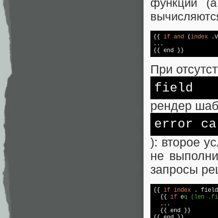
функции (
вычисляются
{{ 
if
and
 (
index
 .V
...

При отсутс
field
рендер шаб
error c
): второе у
не выполни
запросы реш
{{ 
if
index
 . field
  {{ 
if
 e
q (len .fi
  ...

  {{ end }}
