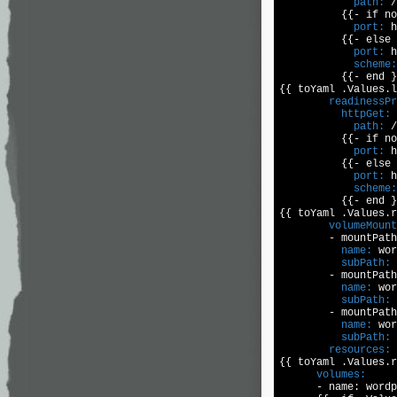
            path:
 /
            port:
 h
            port:
            scheme:
          {{- end }
{{ toYaml .Values.l
        readinessPr
          httpGet:
            path:
 /
            port:
 h
            port:
            scheme:
          {{- end }
{{ toYaml .Values.r
        volumeMount

        - mountPat
          name:
          subPath:
 
        - mountPath
          name:
          subPath:
 
        - mountPath
          name:
          subPath:
        resources:

{{ toYaml .Values.
      volumes:

      - name: wordp