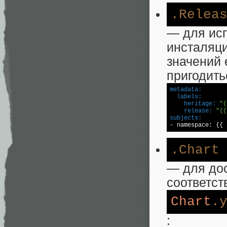
.Relea
— для ис
инсталяци
значений 
пригодить
metadata:
  labels:
    heritage:
"{
    release:
"{{
subjects:
.Chart
— для до
соответс
Chart
.
: