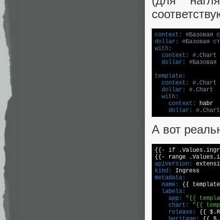
(для нагл
соответству
context:
#Базовая с
dollar:
#Базовая ст
with:
  context:
#.Chart
  dollar:
#Базовая 
template:
  context:
#.Chart
  dollar:
#.Chart
  with:
    context:
    dollar:
#.Chart
А вот реаль
{{- if .Values.ingr
apiVersion:
kind:
metadata:
  name:
 {{ template
  labels:
    app:
"{{ templa
    chart:
"{{ temp
    release:
    heritage: