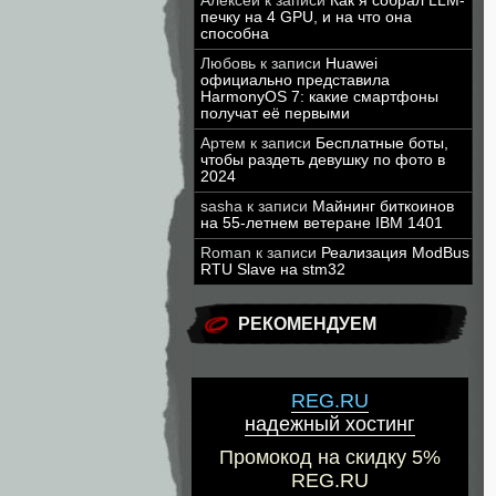
Алексей
к записи
Как я собрал LLM-
печку на 4 GPU, и на что она
способна
Любовь
к записи
Huawei
официально представила
HarmonyOS 7: какие смартфоны
получат её первыми
Артем
к записи
Бесплатные боты,
чтобы раздеть девушку по фото в
2024
sasha
к записи
Майнинг биткоинов
на 55-летнем ветеране IBM 1401
Roman
к записи
Реализация ModBus
RTU Slave на stm32
РЕКОМЕНДУЕМ
REG.RU
надежный хостинг
Промокод на скидку 5%
REG.RU