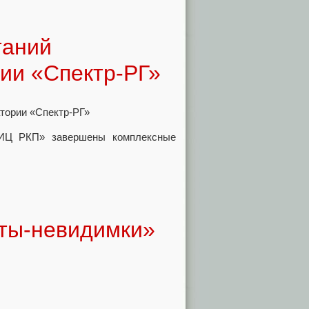
таний
ии «Спектр-РГ»
НИЦ РКП» завершены комплексные
ты-невидимки»