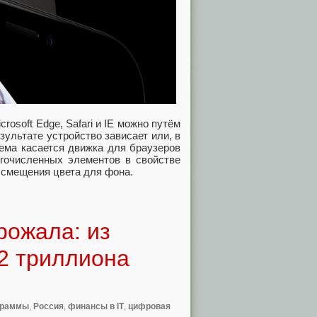
rosoft Edge, Safari и IE можно путём
ультате устройство зависает или, в
ема касается движка для браузеров
огочисленных элементов в свойстве
и смещения цвета для фона.
рожала: из
2 триллиона
граммы
,
Россия
,
финансы в IT
,
цифровая