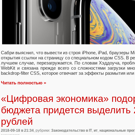
Сабри выяснил, что вывести из строя iPhone, iPad, браузеры Mic
открытия ссылки на страницу со специальном кодом CSS. В рез
лучшем случае, перезагружается. По словам Хэддоуча, пробл
WebKit и связана прежде всего со сложностями загрузки мн
backdrop-filter CSS, которое отвечает за эффекты размытия ил
Читать полностью »
«Цифровая экономика» подо
бюджета придется выделить 
рублей
2018-09-18
в 21:34
, рубрики:
Законодательство в IT
,
ит
,
национальные про