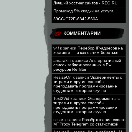
Лучший хостинг сайтов - REG.RU
Промокод 5% скидки на услуги
39CC-C72F-6342-560A
КОММЕНТАРИИ
v4f
к записи
Перебор IP-адресов на
хостинге — и как с этим бороться
amarakin
к записи
Альтернативный
список заблокированных в РФ
ресурсов Re:filter
ResizeOn
к записи
Эксперименты с
тиграми и другие способы
преподавать программирование
студентам, которым скучно
Text2Vid
к записи
Эксперименты с
тиграми и другие способы
преподавать программирование
студентам, которым скучно
всым
к записи
Развёртывание своего
MTProxy Telegram со статистикой