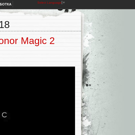
Select Language
▼
АБОТКА
18
nor Magic 2