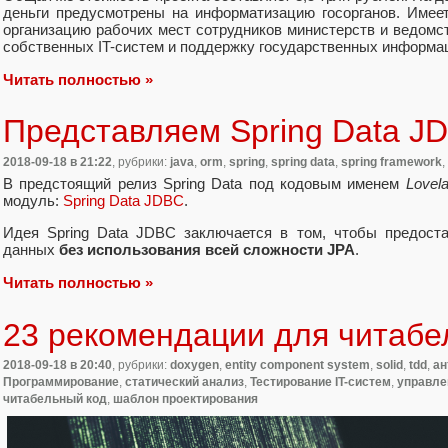
деньги предусмотрены на информатизацию госорганов. Имеет
организацию рабочих мест сотрудников министерств и ведомст
собственных IT-систем и поддержку государственных информа
Читать полностью »
Представляем Spring Data J
2018-09-18
в 21:22
, рубрики:
java
,
orm
,
spring
,
spring data
,
spring framework
,
В предстоящий релиз Spring Data под кодовым именем
Lovel
модуль:
Spring Data JDBC
.
Идея Spring Data JDBC заключается в том, чтобы предост
данных
без использования всей сложности JPA
.
Читать полностью »
23 рекомендации для читабе
2018-09-18
в 20:40
, рубрики:
doxygen
,
entity component system
,
solid
,
tdd
,
ан
Программирование
,
статический анализ
,
Тестирование IT-систем
,
управле
читабельный код
,
шаблон проектирования