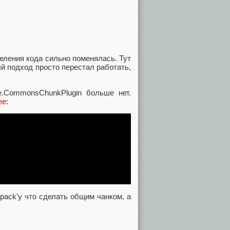
деления кода сильно поменялась. Тут
ый подход просто перестал работать,
ze.CommonsChunkPlugin больше нет.
ее
:
bpack'у что сделать общим чанком, а