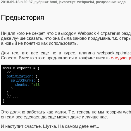
2018-09-18
в 20:37
, рубрики:
html
,
javascript
,
webpack4
,
разделение кода
Предыстория
Ни для кого не секрет, что с выходом Webpack 4 стратегия раз
даже лучше сказать, что она была заново придумана, т.к. стар
а новый не понятно как использовать.
Для тех, кто все еще не в курсе, плагина webpack.optimi
Совсем. Вместо этого предлагается в конфиге писать
следующ
module.exports = {

// ...
  optimization:
    splitChunks:
      chunks:
"all"
    }

  }

// ...
}
Это должно работать как магия. Т.е. теперь не мы говорим we
он сам все сделает, да еще может даже и лучше нас.
И наступит счастье. Шутка. На самом деле нет...