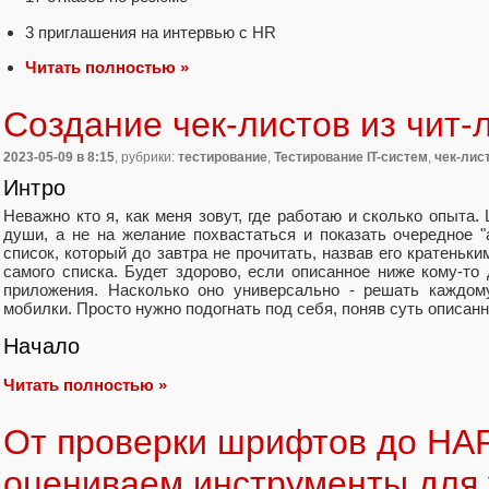
3 приглашения на интервью с HR
Читать полностью »
Создание чек-листов из чит-
2023-05-09
в 8:15
, рубрики:
тестирование
,
Тестирование IT-систем
,
чек-лис
Интро
Неважно кто я, как меня зовут, где работаю и сколько опыта.
души, а не на желание похвастаться и показать очередное "
список, который до завтра не прочитать, назвав его кратеньк
самого списка. Будет здорово, если описанное ниже кому-то
приложения. Насколько оно универсально - решать каждому
мобилки. Просто нужно подогнать под себя, поняв суть описанн
Начало
Читать полностью »
От проверки шрифтов до HA
оцениваем инструменты для 