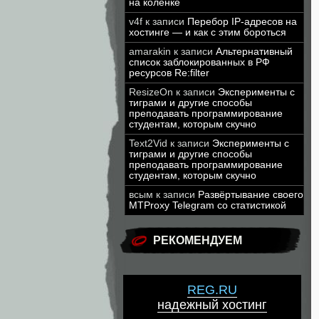
на коленке
v4f
к записи
Перебор IP-адресов на
хостинге — и как с этим бороться
amarakin
к записи
Альтернативный
список заблокированных в РФ
ресурсов Re:filter
ResizeOn
к записи
Эксперименты с
тиграми и другие способы
преподавать программирование
студентам, которым скучно
Text2Vid
к записи
Эксперименты с
тиграми и другие способы
преподавать программирование
студентам, которым скучно
всым
к записи
Развёртывание своего
MTProxy Telegram со статистикой
РЕКОМЕНДУЕМ
REG.RU
надежный хостинг