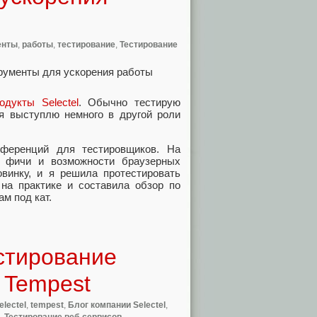
енты
,
работы
,
тестирование
,
Тестирование
одукты Selectel
. Обычно тестирую
ня выступлю немного в другой роли
ференций для тестировщиков. На
 фичи и возможности браузерных
винку, и я решила протестировать
на практике и составила обзор по
м под кат.
стирование
 Tempest
electel
,
tempest
,
Блог компании Selectel
,