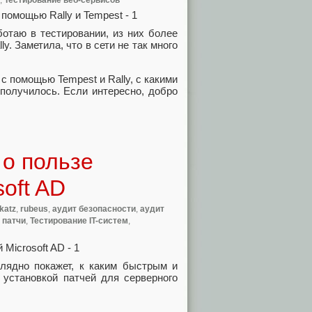
,
Тестирование веб-сервисов
ботаю в тестировании, из них более
. Заметила, что в сети не так много
с помощью Tempest и Rally, с какими
 получилось. Если интересно, добро
 о пользе
oft AD
katz
,
rubeus
,
аудит безопасности
,
аудит
,
патчи
,
Тестирование IT-систем
,
глядно покажет, к каким быстрым и
 установкой патчей для серверного