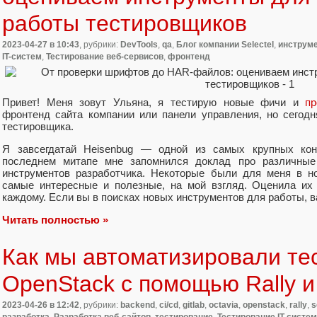
работы тестировщиков
2023-04-27
в 10:43
, рубрики:
DevTools
,
qa
,
Блог компании Selectel
,
инструм
IT-систем
,
Тестирование веб-сервисов
,
фронтенд
Привет! Меня зовут Ульяна, я тестирую новые фичи и
пр
фронтенд сайта компании или панели управления, но сегод
тестировщика.
Я завсегдатай Heisenbug — одной из самых крупных кон
последнем митапе мне запомнился доклад про различные
инструментов разработчика. Некоторые были для меня в но
самые интересные и полезные, на мой взгляд. Оценила их 
каждому. Если вы в поисках новых инструментов для работы, ва
Читать полностью »
Как мы автоматизировали те
OpenStack с помощью Rally и
2023-04-26
в 12:42
, рубрики:
backend
,
ci/cd
,
gitlab
,
octavia
,
openstack
,
rally
,
s