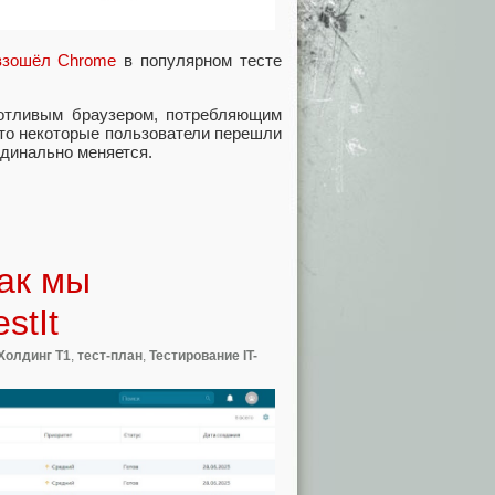
евзошёл Chrome
в популярном тесте
ротливым браузером, потребляющим
 то некоторые пользователи перешли
рдинально меняется.
Как мы
stIt
Холдинг Т1
,
тест-план
,
Тестирование IT-