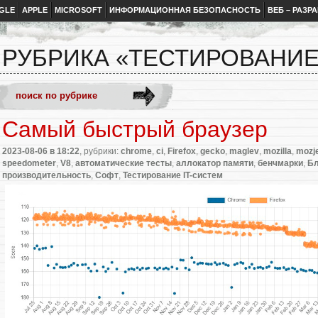
GLE
APPLE
MICROSOFT
ИНФОРМАЦИОННАЯ БЕЗОПАСНОСТЬ
ВЕБ – РАЗР
РУБРИКА «ТЕСТИРОВАНИЕ
Самый быстрый браузер
2023-08-06
в 18:22
, рубрики:
chrome
,
ci
,
Firefox
,
gecko
,
maglev
,
mozilla
,
mozj
speedometer
,
V8
,
автоматические тесты
,
аллокатор памяти
,
бенчмарки
,
Бл
производительность
,
Софт
,
Тестирование IT-систем