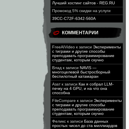
Лучший хостинг сайтов - REG.RU
Промокод 5% скидки на услуги
39CC-C72F-6342-560A
КОММЕНТАРИИ
FreeAIVideo
к записи
Эксперименты
с тиграми и другие способы
преподавать программирование
студентам, которым скучно
Влад
к записи
NAVIS —
многоцелевой быстросборный
беспилотный катамаран
Азат
к записи
Как я собрал LLM-
печку на 4 GPU, и на что она
способна
FileCompare
к записи
Эксперименты
с тиграми и другие способы
преподавать программирование
студентам, которым скучно
Феликс
к записи
База данных
простых чисел до ста миллиардов