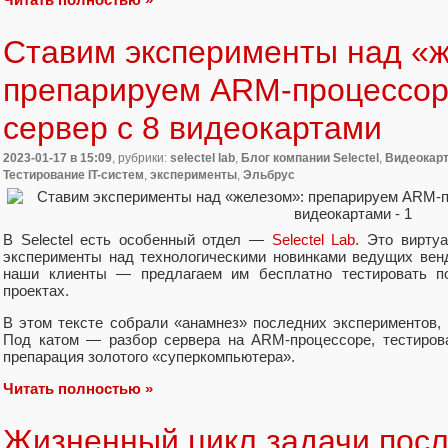
Ставим эксперименты над «
препарируем ARM-процессор
сервер с 8 видеокартами
2023-01-17
в 15:09
, рубрики:
selectel lab
,
Блог компании Selectel
,
Видеокар
Тестирование IT-систем
,
эксперименты
,
Эльбрус
В Selectel есть особенный отдел —
Selectel Lab
. Это вирту
эксперименты над технологическими новинками ведущих венд
наши клиенты — предлагаем им бесплатно тестировать п
проектах.
В этом тексте собрали «анамнез» последних экспериментов,
Под катом — разбор сервера на ARM-процессоре, тестиров
препарация золотого «суперкомпьютера».
Читать полностью »
Жизненный цикл задачи посл