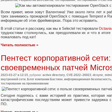
разработка
,
Разработка веб-сайтов
,
тестирование
,
Тестирование IT-систем
Всем привет, меня зовут Валентина! Уже около пяти лет я ра
трех занимаюсь прожаркой OpenStack с помощью Tempest и Rally
информации об этих фреймворках. Пора это исправить.
В этой статье я расскажу, как мы в Selectel тестировали
Octavia
трудностями столкнулись, как преодолевали их и что в итоге
пожаловать под кат!
Читать полностью »
Пентест корпоративной сети:
своевременных патчей Micros
2023-03-27
в 12:15
, рубрики:
active directory
,
CVE-2022–26923
,
dcsync
,
mimi
внутренней сети
,
Блог компании Бастион
,
информационная безопасность
тестирование на проникновение
Сегодня поделюсь с вами историей из практики, которая на
катастрофическим последствиям может привести задержка с
ПО.
Читать полностью »