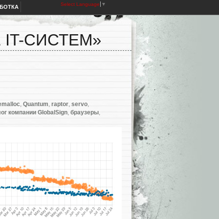
Select Language
▼
АБОТКА
 IT-СИСТЕМ»
emalloc
,
Quantum
,
raptor
,
servo
,
ог компании GlobalSign
,
браузеры
,