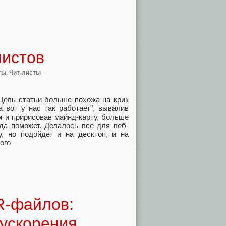
листов
ты
,
Чит-листы
 Цель статьи больше похожа на крик
а вот у нас так работает", вывалив
им и пририсовав майнд-карту, больше
 да поможет. Делалось все для веб-
, но подойдет и на десктоп, и на
ого
R-файлов:
ускорения