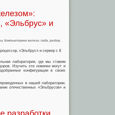
железом»:
, «Эльбрус» и
ты
,
Компьютерное железо
,
лаба
,
разбор
,
альная лаборатория, где мы ставим
оров. Изучить эти новинки могут и
одобранные конфигурации в своих
 проведенных в нашей лаборатории.
ание отечественных «Эльбрусов» и
е разработки