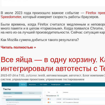
В июле 2023 года произошло важное событие —
Firefox пр
Speedometer
, который измеряет скорость работы браузеров.
Были времена, когда Firefox считался медленным и непово
много памяти и в целом «тормозным». Когда появился Chrome,
на него из-за лучшей производительности. Сейчас ситуация ка
Как Mozilla сумела добиться такого результата?
Читать полностью »
Все яйца — в одну корзину. 
интегрировали автотесты с Te
2023-07-24
в 7:01
, рубрики:
testit
,
автоматизация
,
автотест
,
Блог компании 
систем
,
управление проектами
,
управление тестированием