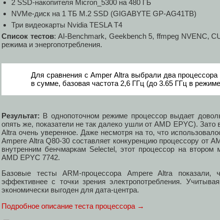
2 SSD-накопителя Micron_5300 на 480 ГБ
NVMe-диск на 1 ТБ M.2 SSD (GIGABYTE GP-AG41TB)
Три видеокарты Nvidia TESLA T4
Список тестов
: AI-Benchmark, Geekbench 5, ffmpeg NVENC, CU
режима и энергопотребления.
Для сравнения с Amper Altra выбрали два процессор
в сумме, базовая частота 2,6 ГГц (до 3.65 ГГц в режим
Результат:
В однопоточном режиме процессор выдает доволь
опять же, показатели не так далеко ушли от AMD EPYC). Зато
Altra очень уверенное. Даже несмотря на то, что использова
Ampere Altra Q80-30 составляет конкуренцию процессору от A
внутренним бенчмаркам Selectel, этот процессор на втором 
AMD EPYC 7742.
Базовые тесты ARM-процессора Ampere Altra показали,
эффективнее с точки зрения электропотребления. Учитывая
экономически выгоден для дата-центра.
Подробное описание теста процессора →