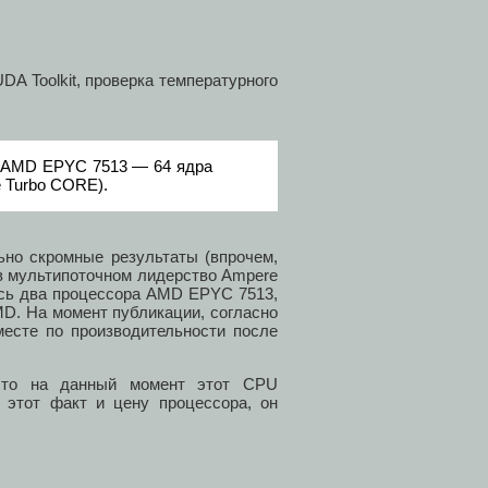
DA Toolkit, проверка температурного
а AMD EPYC 7513 — 64 ядра
е Turbo CORE).
но скромные результаты (впрочем,
 в мультипоточном лидерство Ampere
лось два процессора AMD EPYC 7513,
MD. На момент публикации, согласно
месте по производительности после
 что на данный момент этот CPU
 этот факт и цену процессора, он