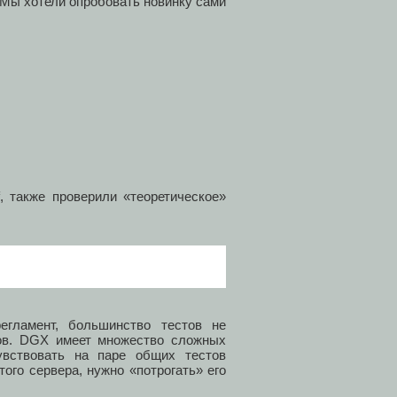
 Мы хотели опробовать новинку сами
, также проверили «теоретическое»
егламент, большинство тестов не
ров. DGX имеет множество сложных
увствовать на паре общих тестов
ого сервера, нужно «потрогать» его