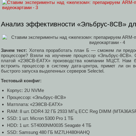
Анализ эффективности «Эльбрус-8СВ» дл
Зачем тест:
Хотела проработать план Б — сможем ли предос
процессоре? Взяли на изучение процессор «Эльбрус-8СВ». 
платой «2Э8СВ-EATX» производства компании МЦСТ. Нам 
встроить процессор в систему дата-центра, примет ли он 
быстрого запуска выделенных серверов Selectel.
Тестовый конфиг:
Корпус: 2U NVMe
Процессор: «Эльбрус-8СВ»
Матплата: «2Э8СВ-EATX»
RAM: 8 шт. DDR4 32 ГБ 2933 МГц ECC Reg DIMM (MTA36AS
SSD: 1 шт. Micron 5300 Pro 1 ТБ
HDD: 1 шт. ST4000NM0035 Seagate 4 ТБ
SSD: Samsung 480 ГБ MZ7LH480HAHQ