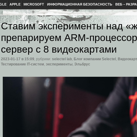
GLE
APPLE
MICROSOFT
ИНФОРМАЦИОННАЯ БЕЗОПАСНОСТЬ
ВЕБ – РАЗР
Ставим эксперименты над «
препарируем ARM-процессор
сервер с 8 видеокартами
2023-01-17
в 15:09
, рубрики:
selectel lab
,
Блог компании Selectel
,
Видеокар
Тестирование IT-систем
,
эксперименты
,
Эльбрус