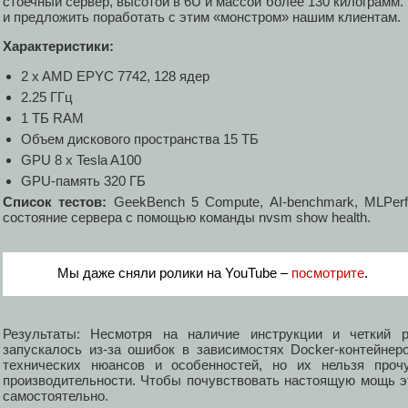
стоечный сервер, высотой в 6U и массой более 130 килограмм.
и предложить поработать с этим «монстром» нашим клиентам.
Характеристики:
2 x AMD EPYC 7742, 128 ядер
2.25 ГГц
1 ТБ RAM
Объем дискового пространства 15 ТБ
GPU 8 х Tesla A100
GPU-память 320 ГБ
Список тестов:
GeekBench 5 Compute, AI-benchmark, MLPerf
состояние сервера с помощью команды nvsm show health.
Мы даже сняли ролики на YouTube –
посмотрите
.
Результаты: Несмотря на наличие инструкции и четкий р
запускалось из-за ошибок в зависимостях Docker-контейне
технических нюансов и особенностей, но их нельзя проч
производительности. Чтобы почувствовать настоящую мощь эт
самостоятельно.