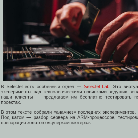
В Selectel есть особенный отдел —
Selectel Lab
. Это вирту
эксперименты над технологическими новинками ведущих венд
наши клиенты — предлагаем им бесплатно тестировать п
проектах.
В этом тексте собрали «анамнез» последних экспериментов,
Под катом — разбор сервера на ARM-процессоре, тестиров
препарация золотого «суперкомпьютера».