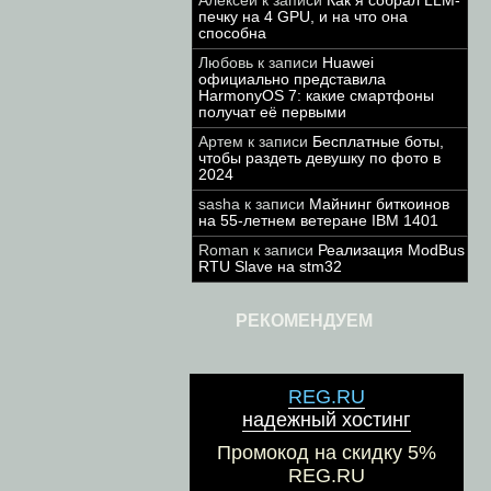
Алексей
к записи
Как я собрал LLM-
печку на 4 GPU, и на что она
способна
Любовь
к записи
Huawei
официально представила
HarmonyOS 7: какие смартфоны
получат её первыми
Артем
к записи
Бесплатные боты,
чтобы раздеть девушку по фото в
2024
sasha
к записи
Майнинг биткоинов
на 55-летнем ветеране IBM 1401
Roman
к записи
Реализация ModBus
RTU Slave на stm32
РЕКОМЕНДУЕМ
REG.RU
надежный хостинг
Промокод на скидку 5%
REG.RU