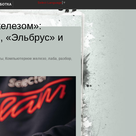
Select Language
▼
АБОТКА
железом»:
, «Эльбрус» и
ты
,
Компьютерное железо
,
лаба
,
разбор
,