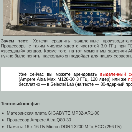
Зачем тест:
Хотели сравнить заявленные производител
Процессоры с таким числом ядер с частотой 3.0 ГГц при T
«звездный» вендор. Кроме того, на тот момент мы завозили 
нужно было понять, насколько он подойдет для наших серверн
Уже сейчас вы можете арендовать
выделенный с
(Ampere Altra Max M128-30 3 ГГц, 128 ядер) или же
п
бесплатно — в Selectel Lab (на тесте — 80-ядерный пр
Тестовый конфиг:
Материнская плата GIGABYTE MP32-AR1-00
Процессор Ampere Altra Q80-30
Память: 16 x 16 ГБ Micron DDR4 3200 МГц ECC (256 ГБ)