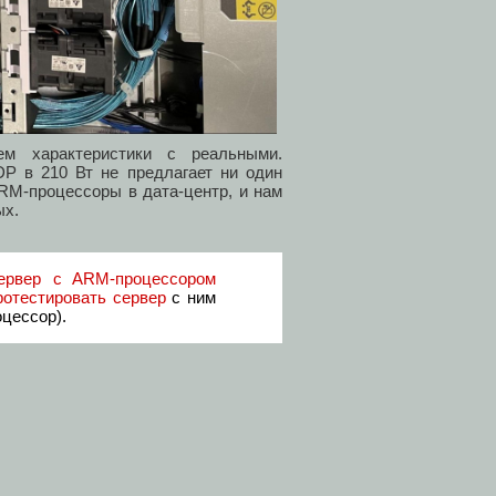
ем характеристики с реальными.
DP в 210 Вт не предлагает ни один
ARM-процессоры в дата-центр, и нам
ых.
ервер c ARM-процессором
ротестировать сервер
с ним
оцессор).