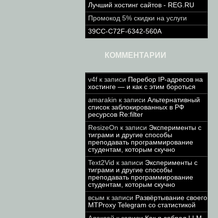
Лучший хостинг сайтов - REG.RU
Промокод 5% скидки на услуги
39CC-C72F-6342-560A
КОММЕНТАРИИ
v4f
к записи
Перебор IP-адресов на
хостинге — и как с этим бороться
amarakin
к записи
Альтернативный
список заблокированных в РФ
ресурсов Re:filter
ResizeOn
к записи
Эксперименты с
тиграми и другие способы
преподавать программирование
студентам, которым скучно
Text2Vid
к записи
Эксперименты с
тиграми и другие способы
преподавать программирование
студентам, которым скучно
всым
к записи
Развёртывание своего
MTProxy Telegram со статистикой