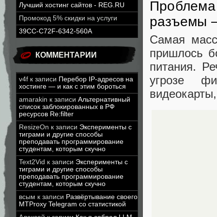
Проблема
Лучший хостинг сайтов - REG.RU
разъемы 
Промокод 5% скидки на услуги
39CC-C72F-6342-560A
Самая масс
пришлось б
КОММЕНТАРИИ
питания. Р
угрозе фи
v4f
к записи
Перебор IP-адресов на
хостинге — и как с этим бороться
видеокарты,
amarakin
к записи
Альтернативный
список заблокированных в РФ
ресурсов Re:filter
ResizeOn
к записи
Эксперименты с
тиграми и другие способы
преподавать программирование
студентам, которым скучно
Text2Vid
к записи
Эксперименты с
тиграми и другие способы
преподавать программирование
студентам, которым скучно
всым
к записи
Развёртывание своего
MTProxy Telegram со статистикой