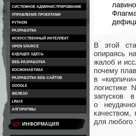
лавино
СИСТЕМНОЕ АДМИНИСТРИРОВАНИЕ
Флагм
УПРАВЛЕНИЕ ПРОЕКТАМИ
дефици
PYTHON
РАЗРАБОТКА
ИСКУССТВЕННЫЙ ИНТЕЛЛЕКТ
В этой ста
OPEN SOURCE
опираясь на
БУДУЩЕЕ ЗДЕСЬ
жалоб и исс
ВЕБ-РАЗРАБОТКА
почему пла
КОСМОНАВТИКА
в «кирпичи
РАЗРАБОТКА ВЕБ-САЙТОВ
логистике 
GOOGLE
ЖЕЛЕЗО
запусков 
LINUX
о неудачн
АЛГОРИТМЫ
качеством, 
для любого 
ИНФОРМАЦИЯ