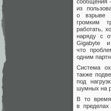
сообщения 
из пользо
о взрыве 
громким т
работать, х
наряду с о
Gigabyte 
что пробле
одним партн
Система ох
также подв
под нагруз
шумных на 
В то время
в пределах