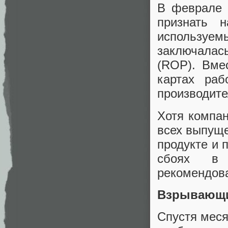
В феврале 
признать н
используемы
заключалас
(ROP). Вме
картах раб
производите
Хотя компан
всех выпущ
продукте и 
сбоях в 
рекомендова
Взрывающи
Спустя меся