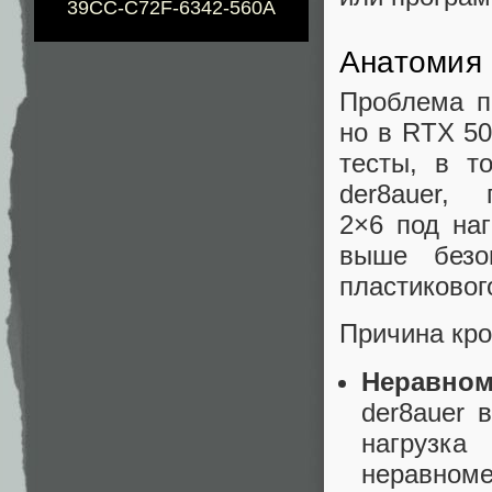
39CC-C72F-6342-560A
Анатомия 
Проблема п
но в RTX 50
тесты, в т
der8auer,
2×6 под наг
выше безо
пластиковог
Причина кро
Неравно
der8auer 
нагрузка
неравноме