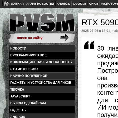
ГЛАВНАЯ
АРХИВ НОВОСТЕЙ
ANDROID
GOOGLE
APPLE
MICROSOF
RTX 5090
2025-07-06
в 18:01
, руб
30 ян
НОВОСТИ
ожидае
ПРОГРАММИРОВАНИЕ
прода
ИНФОРМАЦИОННАЯ БЕЗОПАСНОСТЬ
Постро
ЭТО ИНТЕРЕСНО
НАУЧНО-ПОПУЛЯРНОЕ
она 
ГАДЖЕТЫ И УСТРОЙСТВА ДЛЯ ГИКОВ
произ
ТЕКУЧКА
конте
JAVASCRIPT
для с
DIY ИЛИ СДЕЛАЙ САМ
ИИ‑мо
ГАДЖЕТЫ
получ
ANDROID