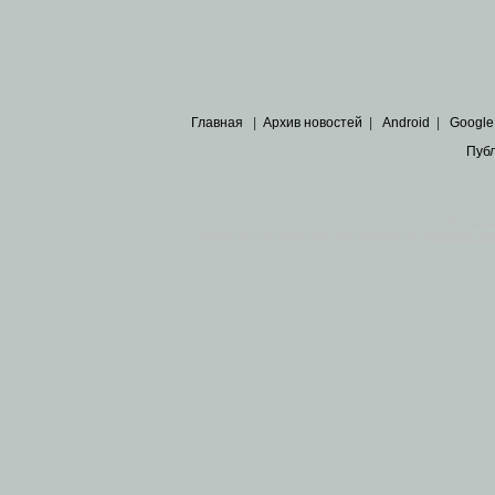
Главная
|
Архив новостей
|
Android
|
Google
Пуб
Все пра
Основными материалами сайта являются
архивные ко