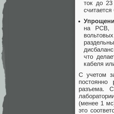
ток до 23
считается
Упрощени
на PCB, 
вольтовых
раздельн
дисбаланс
что дела
кабеля ил
С учетом з
постоянно 
разъема. С
лаборатори
(менее 1 мс
это соответ