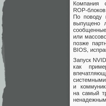
Компания 
ROP‑блоков
По поводу 
выпущено л
сообщенны
или массов
позже парт
BIOS, испр
Запуск NVID
как приме
впечатляющ
системными 
и коммуник
на самый т
ненадежным