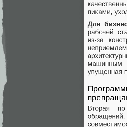
качественны
пиками, ухо
Для бизнес
рабочей ст
из‑за конс
неприемлем
архитекту
машинным 
упущенная 
Программн
превращаю
Вторая по
обращений,
совместим