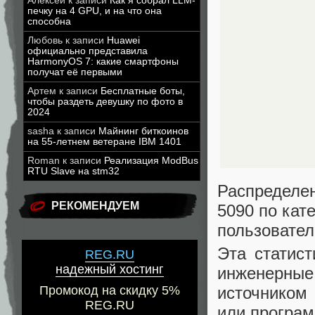
Алексей
к записи
Как я собрал LLM-
печку на 4 GPU, и на что она
способна
Любовь
к записи
Huawei
официально представила
HarmonyOS 7: какие смартфоны
получат её первыми
Артем
к записи
Бесплатные боты,
чтобы раздеть девушку по фото в
2024
sasha
к записи
Майнинг биткоинов
на 55-летнем ветеране IBM 1401
Roman
к записи
Реализация ModBus
RTU Slave на stm32
Распределен
РЕКОМЕНДУЕМ
5090 по кат
пользовател
Эта статис
REG.RU
надежный хостинг
инженерные
источник
Промокод на скидку 5%
REG.RU
или програм