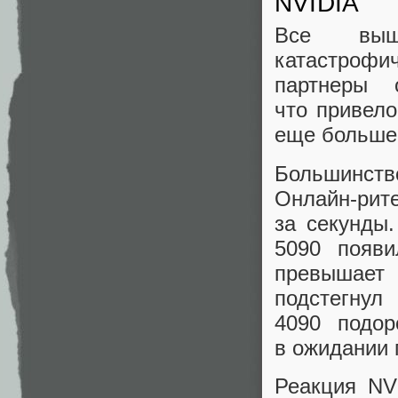
NVIDIA
Все выше
катастрофич
партнеры 
что привело
еще больше
Большинст
Онлайн‑ри
за секунды
5090 появ
превышает
подстегн
4090 подо
в ожидании 
Реакция NV