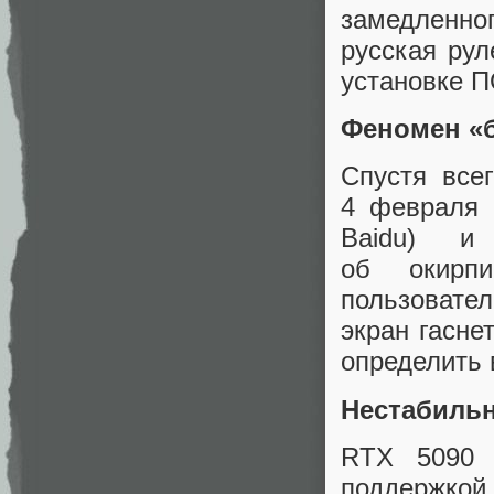
замедленно
русская рул
установке П
Феномен «
Спустя все
4 февраля 2
Baidu) и
об окирпи
пользовате
экран гасне
определить 
Нестабильн
RTX 5090 
поддержкой