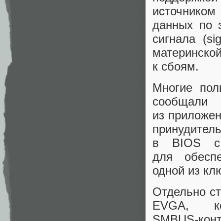
источником
данных по 
сигнала (si
материнской
к сбоям.
Многие пол
сообщали
из приложен
принудител
в BIOS с 
для обеспе
одной из кл
Отдельно ст
EVGA, ко
SMBUS‑кон