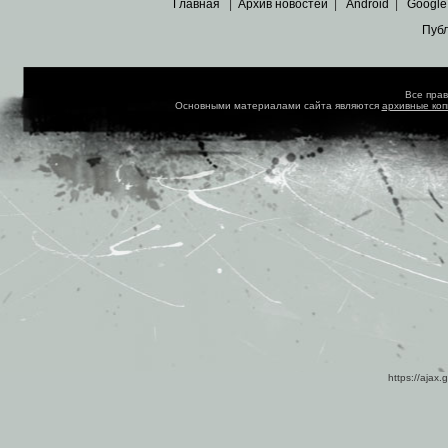
Главная
|
Архив новостей
|
Android
|
Google
Пуб
Все пра
Основными материалами сайта являются
архивные ко
https://ajax.