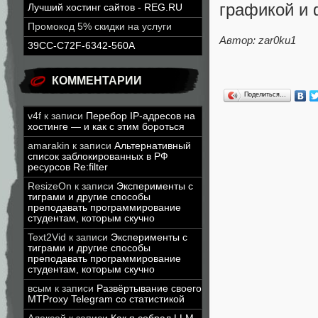
графикой и 
Лучший хостинг сайтов - REG.RU
Промокод 5% скидки на услуги
Автор: zar0ku1
39CC-C72F-6342-560A
КОММЕНТАРИИ
Поделиться…
v4f
к записи
Перебор IP-адресов на
хостинге — и как с этим бороться
amarakin
к записи
Альтернативный
список заблокированных в РФ
ресурсов Re:filter
ResizeOn
к записи
Эксперименты с
тиграми и другие способы
преподавать программирование
студентам, которым скучно
Text2Vid
к записи
Эксперименты с
тиграми и другие способы
преподавать программирование
студентам, которым скучно
всым
к записи
Развёртывание своего
MTProxy Telegram со статистикой