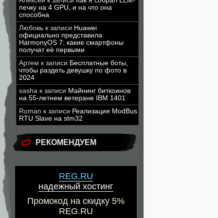
Алексей
к записи
Как я собрал LLM-
печку на 4 GPU, и на что она
способна
Любовь
к записи
Huawei
официально представила
HarmonyOS 7: какие смартфоны
получат её первыми
Артем
к записи
Бесплатные боты,
чтобы раздеть девушку по фото в
2024
sasha
к записи
Майнинг биткоинов
на 55-летнем ветеране IBM 1401
Roman
к записи
Реализация ModBus
RTU Slave на stm32
РЕКОМЕНДУЕМ
REG.RU
надежный хостинг
Промокод на скидку 5%
REG.RU