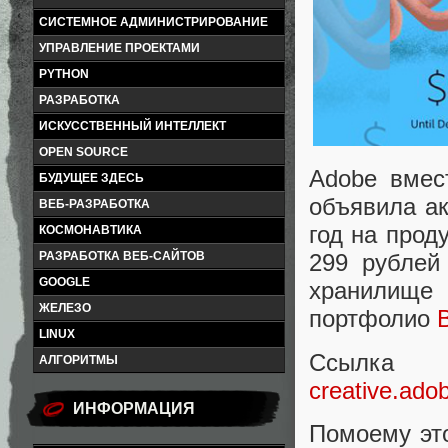
СИСТЕМНОЕ АДМИНИСТРИРОВАНИЕ
УПРАВЛЕНИЕ ПРОЕКТАМИ
PYTHON
РАЗРАБОТКА
ИСКУССТВЕННЫЙ ИНТЕЛЛЕКТ
OPEN SOURCE
Adobe вмест
БУДУЩЕЕ ЗДЕСЬ
объявила а
ВЕБ-РАЗРАБОТКА
год на прод
КОСМОНАВТИКА
РАЗРАБОТКА ВЕБ-САЙТОВ
299 рублей
GOOGLE
хранилище 
ЖЕЛЕЗО
портфолио
LINUX
Ссыл
АЛГОРИТМЫ
creative.ado
ИНФОРМАЦИЯ
Помоему эт