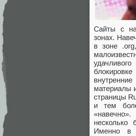
Сайты с на
зонах. Наве
в зоне .org
малоизвестн
удачливого
блокировке 
внутренние
материалы и
страницы Ru
и тем бол
«
навечно».
несколько 
Именно в 