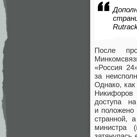
Допол
стран
Rutrack
После пр
Минкомсвя
«
Россия 24»
за неисполн
Однако
,
как
Никифоров
доступа н
и положено 
странной
,
а
министра
(
затянулась 