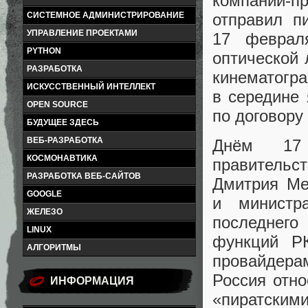
компании-
отправил п
СИСТЕМНОЕ АДМИНИСТРИРОВАНИЕ
УПРАВЛЕНИЕ ПРОЕКТАМИ
17 феврал
PYTHON
оптической 
РАЗРАБОТКА
кинематогр
ИСКУССТВЕННЫЙ ИНТЕЛЛЕКТ
в середине 
OPEN SOURCE
по договору 
БУДУЩЕЕ ЗДЕСЬ
ВЕБ-РАЗРАБОТКА
Днём 17
КОСМОНАВТИКА
правительс
РАЗРАБОТКА ВЕБ-САЙТОВ
Дмитрия Ме
GOOGLE
и министр
ЖЕЛЕЗО
последнего
LINUX
функций РК
АЛГОРИТМЫ
провайдера
Россия отно
ИНФОРМАЦИЯ
«
пиратскими