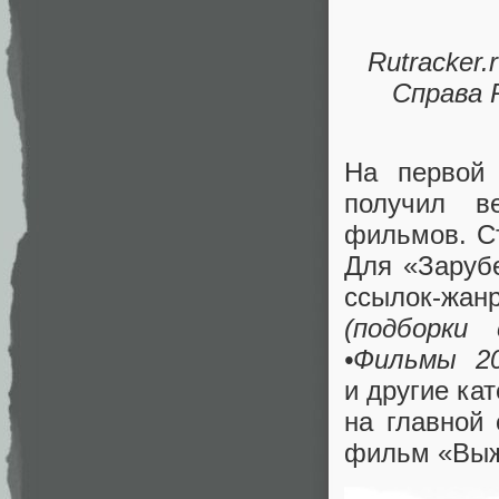
Rutracker
Справа 
На первой 
получил в
фильмов. Ст
Для
«
Заруб
ссылок-жан
(
подборки 
•Фильмы 2
и другие ка
на главной 
фильм
«
Выж