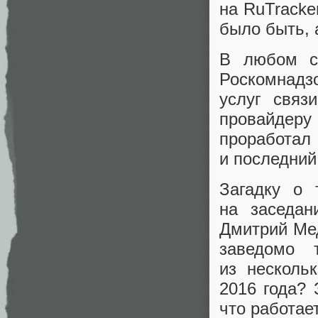
на RuTracker
было быть
,
В любом с
Роскомнадзо
услуг связ
провайдеру 
проработа
и последний
Загадку о 
на заседан
Дмитрий Мед
заведомо 
из несколь
2016 года? 
что работает