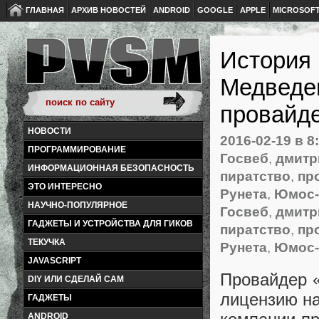
ГЛАВНАЯ
АРХИВ НОВОСТЕЙ
ANDROID
GOOGLE
APPLE
MICROSOF
История 
Медведев
провайд
НОВОСТИ
2016-02-19
в 8
ПРОГРАММИРОВАНИЕ
Госвеб
,
дмитр
ИНФОРМАЦИОННАЯ БЕЗОПАСНОСТЬ
пиратство
,
пр
ЭТО ИНТЕРЕСНО
Рунета
,
Юмос-
НАУЧНО-ПОПУЛЯРНОЕ
Госвеб
,
дмитр
ГАДЖЕТЫ И УСТРОЙСТВА ДЛЯ ГИКОВ
пиратство
,
пр
ТЕКУЧКА
Рунета
,
Юмос-
JAVASCRIPT
Провайдер
DIY ИЛИ СДЕЛАЙ САМ
лицензию на
ГАДЖЕТЫ
ANDROID