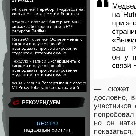
на коленке
Медве
v4f
к записи
Перебор IP-адресов на
на Rut
хостинге — и как с этим бороться
при эт
amarakin
к записи
Альтернативный
список заблокированных в РФ
стран
ресурсов Re:filter
«
Выжив
ResizeOn
к записи
Эксперименты с
тиграми и другие способы
ваш Р
преподавать программирование
студентам, которым скучно
он у 
Text2Vid
к записи
Эксперименты с
связи 
тиграми и другие способы
преподавать программирование
студентам, которым скучно
всым
к записи
Развёртывание своего
— сюжет 
MTProxy Telegram со статистикой
дословно
,
в
РЕКОМЕНДУЕМ
участников
попробовал
но он натк
REG.RU
надежный хостинг
показаться
,