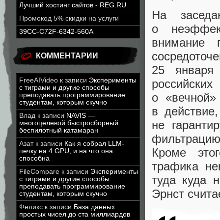
Лучший хостинг сайтов - REG.RU
На заседа
Промокод 5% скидки на услуги
о неэффек
39CC-C72F-6342-560A
внимание п
сосредоточе
КОММЕНТАРИИ
25 января
FreeAIVideo
к записи
Эксперименты
российских
с тиграми и другие способы
о «вечной» 
преподавать программирование
студентам, которым скучно
в действие
,
Влад
к записи
NAVIS —
не гарантир
многоцелевой быстросборный
беспилотный катамаран
фильтрацию 
Азат
к записи
Как я собрал LLM-
Кроме это
печку на 4 GPU, и на что она
способна
трафика не
FileCompare
к записи
Эксперименты
туда куда 
с тиграми и другие способы
преподавать программирование
Эрнст счита
студентам, которым скучно
Феликс
к записи
База данных
простых чисел до ста миллиардов