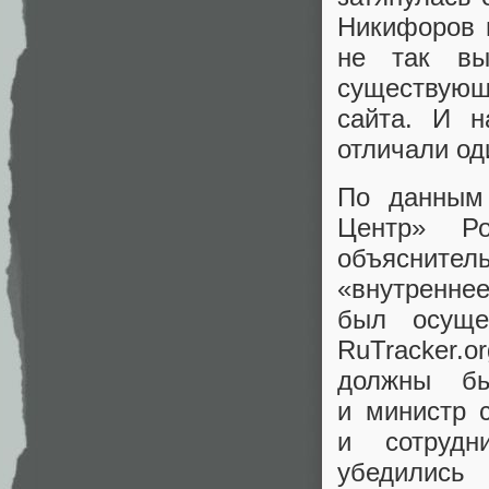
Никифоров н
не так вы
существующ
сайта. И н
отличали оди
По данным
Центр» Р
объяснител
«
внутренне
был осуще
RuTracker.or
должны бы
и министр 
и сотрудн
убедились