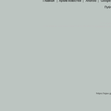
Главная
|
Архив новостей
|
Android
|
Google
Пуб
Все пра
Основными материалами сайта являются
архивные ко
https://ajax.