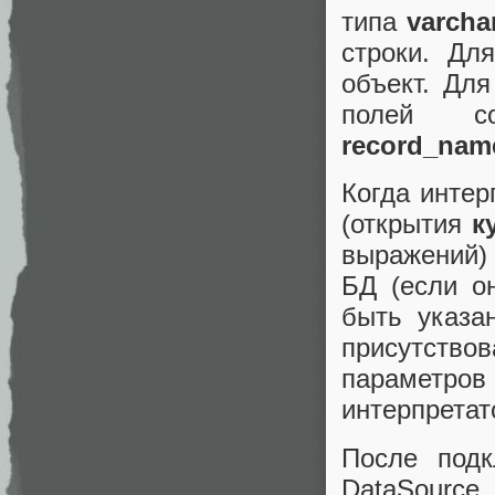
типа
varcha
строки. Дл
объект. Дл
полей с
record_nam
Когда интер
(открытия
к
выражений) 
БД (если о
быть указа
присутство
параметров
интерпретат
После под
DataSource