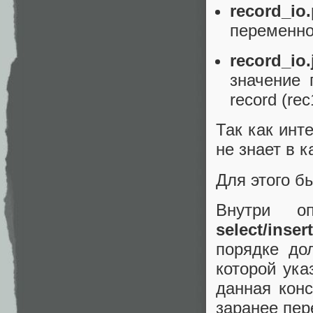
record_io.
переменной
record_io
значение 
record (rec
Так как инт
не знает в 
Для этого б
Внутри 
select/inser
порядке до
которой ука
данная кон
заранее пер