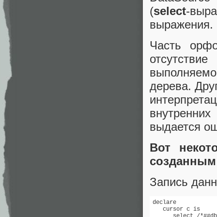
(
select
-выр
выражения.
Часть орфо
отсутствие
выполняемо
дерева. Дру
интерпрета
внутренних
выдается ош
Вот некот
созданным
Запись данн
declare 

   cursor c is 

      select /*##db