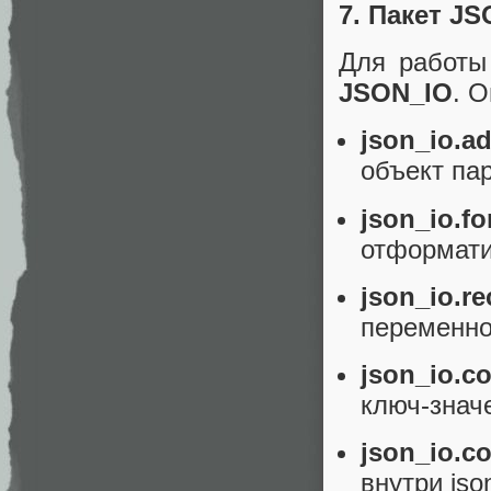
7. Пакет JS
Для работы
JSON_IO
. 
json_io.ad
объект па
json_io.fo
отформати
json_io.re
переменной
json_io.c
ключ-знач
json_io.c
внутри jso