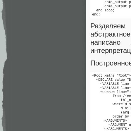
      dbms_output.p
      dbms_output.p
  end loop; 

Разделяем 
абстрактно
написано
интерпретац
Построенно
<Root xmlns="Root">

  <DECLARE value="D
    <VARIABLE line=
    <VARIABLE line=
    <CURSOR line="1
          from /*##
              tbl_n
          where d.s
              d.bil
              (arg_
          order by 
      <ARGUMENTS>

        <ARGUMENT n
      </ARGUMENTS>
