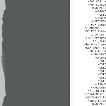
        <FOR_VAR va
        <FOR_CURSOR
          <ARGUMENT
            <ARGUME
              <CSTI
            </ARGUM
          </ARGUMEN
        </FOR_CURSO
      </PARAMS>

      <SELECT line=
          into cnt 

      from /*##db=d
           tbl_name
      where mr.name
      <STATEMENT li
        <IDENTIFIER
          <ARGUMENT
            <ARGUME
              <CSTI
              <CSTI
              <CSTI
              <CSTI
              <CSTI
              <CSTI
              <CSTI
            </ARGUM
          </ARGUMEN
        </IDENTIFIE
      </STATEMENT>

      <STATEMENT li
        <IDENTIFIER
          <ARGUMENT