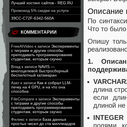
Лучший хостинг сайтов - REG.RU
Описание 
Промокод 5% скидки на услуги
39CC-C72F-6342-560A
По синтакс
Что то было
КОММЕНТАРИИ
Опишу толь
FreeAIVideo
к записи
Эксперименты
реализовано
с тиграми и другие способы
преподавать программирование
студентам, которым скучно
1. Описа
Влад
к записи
NAVIS —
поддержива
многоцелевой быстросборный
беспилотный катамаран
VARCHAR
Азат
к записи
Как я собрал LLM-
печку на 4 GPU, и на что она
длина стро
способна
если дли
FileCompare
к записи
Эксперименты
с тиграми и другие способы
длиной не
преподавать программирование
студентам, которым скучно
INTEGER
Феликс
к записи
База данных
простых чисел до ста миллиардов
полями, к