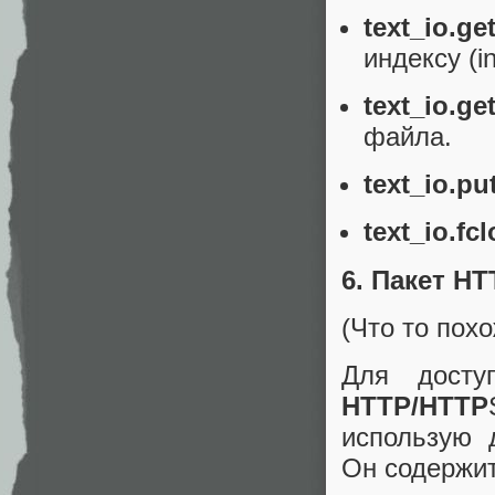
text_io.get
индексу (i
text_io.get
файла.
text_io.put
text_io.fcl
6. Пакет HT
(Что то похо
Для досту
HTTP/HTTP
использую д
Он содержи