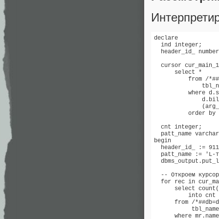
Интерпрети
declare 

  ind integer; 

  header_id_ number
  cursor cur_main_1
      select * 

          from /*##
              tbl_n
          where d.s
              d.bil
              (arg_
          order by 
  cnt integer; 

  patt_name varchar
begin 

  header_id_ := 911
  patt_name := 'L-т
  dbms_output.put_l
  -- Откроем курсор
  for rec in cur_ma
      select count(
          into cnt 

      from /*##db=d
           tbl_name
      where mr.name