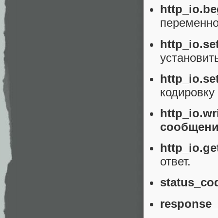
http_io.b
переменно
http_io.s
установит
http_io.s
кодировку 
http_io.
сообщени
http_io.ge
ответ.
status_co
response_