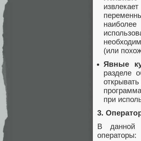
извлекае
переменны
наиболее
использо
необходим
(или похо
Явные к
разделе о
открыват
программа
при испол
3. Операто
В данной 
операторы: