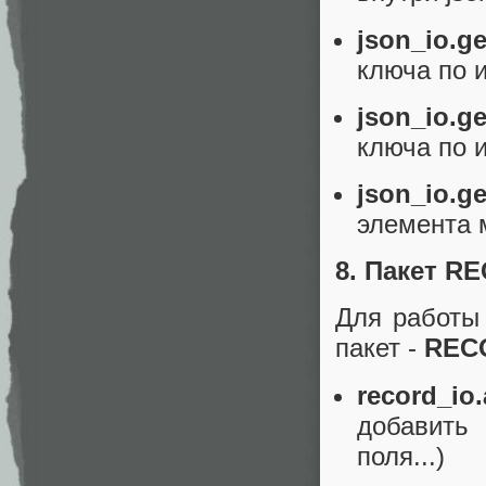
json_io.g
ключа по и
json_io.ge
ключа по и
json_io.g
элемента м
8. Пакет R
Для работы
пакет -
REC
record_io.
добавить
поля...)