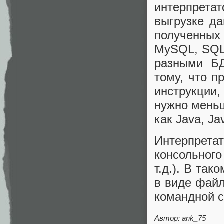
интерпрета
выгрузке д
полученных
MySQL, SQLL
разными БД,
тому, что 
инструкции,
нужно меньш
как Java, Jav
Интерпрета
консольного
т.д.). В та
в виде файл
командной с
Автор: ank_75