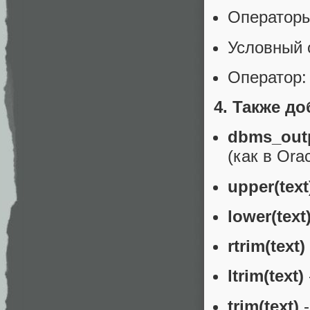
Операторы
Условный 
Оператор
4. Также д
dbms_outp
(как в Orac
upper(text
lower(text
rtrim(text)
ltrim(text)
trim(text)