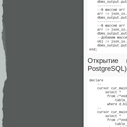
    dbms_output.put
    ------------ 

    --В массив arr 
    arr := json_io.
    dbms_output.put
    ------------ 

    --В массив arr 
    arr := json_io.
    dbms_output.put
    --Добавим масси
    obj := json_io.
    dbms_output.put
end;
Открытие 
PostgreSQL)
declare 

    -- 

    cursor cur_main
        select * 

         from /*##d
             table_
         where d.bi
    -- 

    cursor cur_main
        select * 

         from /*##d
             table_