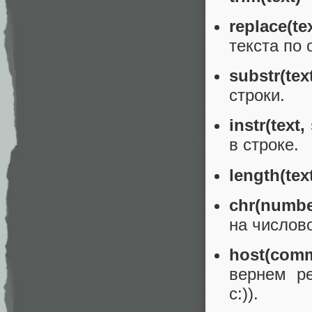
replace(t
текста по 
substr(tex
строки.
instr(text
в строке.
length(tex
chr(numb
на числов
host(com
вернем ре
c:)).