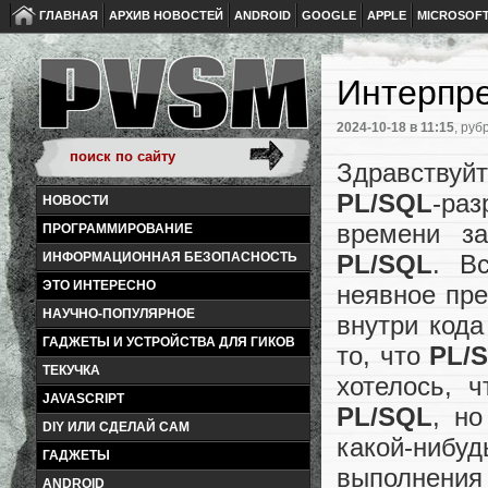
ГЛАВНАЯ
АРХИВ НОВОСТЕЙ
ANDROID
GOOGLE
APPLE
MICROSOF
Интерпре
2024-10-18
в 11:15
, руб
Здравству
PL/SQL
-раз
НОВОСТИ
времени за
ПРОГРАММИРОВАНИЕ
PL/SQL
. В
ИНФОРМАЦИОННАЯ БЕЗОПАСНОСТЬ
ЭТО ИНТЕРЕСНО
неявное пре
НАУЧНО-ПОПУЛЯРНОЕ
внутри кода
ГАДЖЕТЫ И УСТРОЙСТВА ДЛЯ ГИКОВ
то, что
PL/
ТЕКУЧКА
хотелось, 
JAVASCRIPT
PL/SQL
, но
DIY ИЛИ СДЕЛАЙ САМ
какой-нибуд
ГАДЖЕТЫ
выполнения 
ANDROID