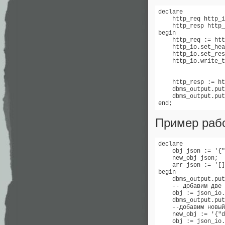
declare 

    http_req http_i
    http_resp http_
begin 

    http_req := htt
    http_io.set_hea
    http_io.set_res
    http_io.write_t
                   
                   
    http_resp := ht
    dbms_output.put
    dbms_output.put
end;
Пример раб
declare 

    obj json := '{"
    new_obj json; 

    arr json := '[]
begin 

    dbms_output.put
    -- Добавим две 
    obj := json_io.
    dbms_output.put
    --Добавим новый
    new_obj := '{"d
    obj := json_io.