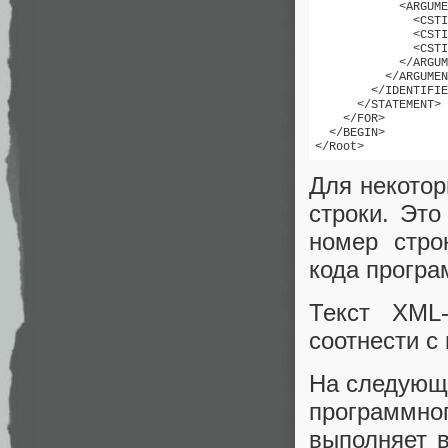
            <ARGUME
              <CSTI
              <CSTI
              <CSTI
            </ARGUM
          </ARGUMEN
        </IDENTIFIE
      </STATEMENT>

    </FOR>

  </BEGIN>

Для некото
строки. Эт
номер стро
кода програ
Текст XML
соотнести с
На следующе
программно
выполняет 