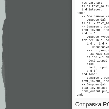
   res varchar2; 

   file1 text_io.fi
   ind integer; 

begin 

   -- Все данные из
   -- Откроем файл 
   file1 := text_io
   -- Запишем строк
   text_io.put_line
   ind := 0; 

   -- Откроем курсо
   for rec in c loo
      ind := ind + 
      -- Преобразуе
      res := json_i
      --Запишем дан
      if ind = 1 th
       text_io.put_
      else 

       text_io.put_
      end if; 

   end loop; 

   -- Запишем строк
   text_io.put_line
   -- Закроем файл 

   text_io.fclose(f
   dbms_output.put_
end;
Отправка P