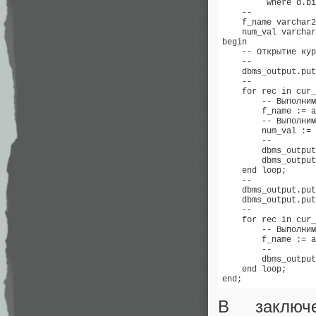
         where d.bi
    -- 

    f_name varchar2
    num_val varchar
begin 

    -- Открытие кур
    -- 

    dbms_output.put
    -- 

    for rec in cur_
        -- Выполним
        f_name := a
        -- Выполним
        num_val := 
        -- 

        dbms_output
        dbms_output
    end loop; 

    -- 

    dbms_output.put
    dbms_output.put
    -- 

    for rec in cur_
        -- Выполним
        f_name := a
        -- 

        dbms_output
    end loop; 

В заключ