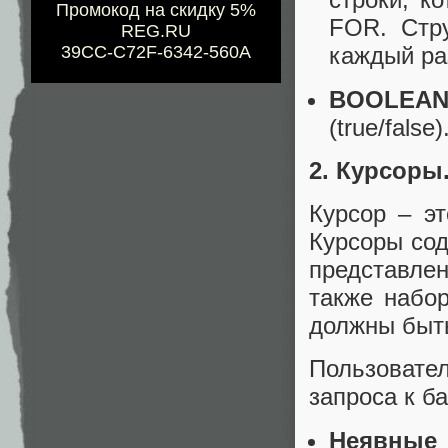
Промокод на скидку 5%
FOR. Стру
REG.RU
39CC-C72F-6342-560A
каждый ра
BOOLEA
(true/false)
2. Курсоры
Курсор – э
Курсоры сод
представлен
также набо
должны быт
Пользоват
запроса к б
Неявные