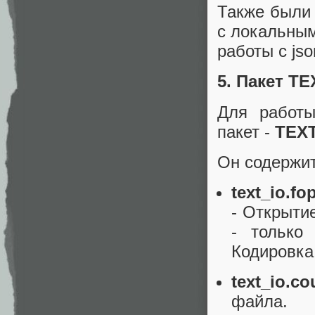
Также были
с локальным
работы с js
5. Пакет TE
Для работ
пакет -
TEX
Он содержи
text_io.f
- Открыти
- только
Кодировка
text_io.co
файла.