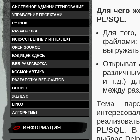
СИСТЕМНОЕ АДМИНИСТРИРОВАНИЕ
Для чего ж
УПРАВЛЕНИЕ ПРОЕКТАМИ
PL/SQL.
PYTHON
Для того
РАЗРАБОТКА
ИСКУССТВЕННЫЙ ИНТЕЛЛЕКТ
файлами:
OPEN SOURCE
выгружать
БУДУЩЕЕ ЗДЕСЬ
Открыват
ВЕБ-РАЗРАБОТКА
различным
КОСМОНАВТИКА
и т.д.) д
РАЗРАБОТКА ВЕБ-САЙТОВ
между раз
GOOGLE
ЖЕЛЕЗО
Тема парс
LINUX
интересо
АЛГОРИТМЫ
реализовать
ИНФОРМАЦИЯ
PL/SQL
. В
выбрал Delp