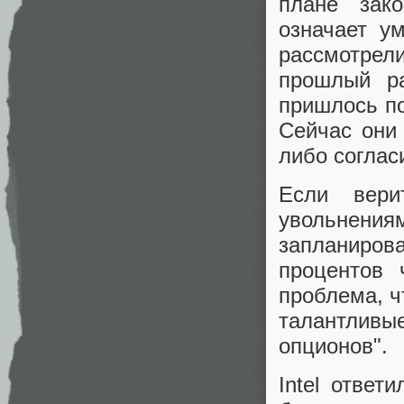
плане зак
означает у
рассмотрели
прошлый ра
пришлось по
Сейчас они 
либо соглас
Если вери
увольнени
запланиров
процентов 
проблема, ч
талантливы
опционов".
Intel ответ