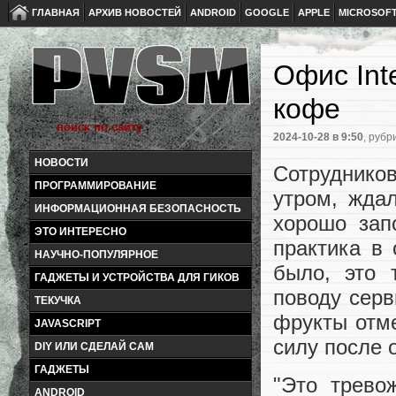
ГЛАВНАЯ
АРХИВ НОВОСТЕЙ
ANDROID
GOOGLE
APPLE
MICROSOF
Офис Int
кофе
2024-10-28
в 9:50
, рубр
НОВОСТИ
Сотрудников
ПРОГРАММИРОВАНИЕ
утром, жда
ИНФОРМАЦИОННАЯ БЕЗОПАСНОСТЬ
хорошо зап
ЭТО ИНТЕРЕСНО
практика в 
НАУЧНО-ПОПУЛЯРНОЕ
было, это 
ГАДЖЕТЫ И УСТРОЙСТВА ДЛЯ ГИКОВ
поводу серв
ТЕКУЧКА
фрукты отме
JAVASCRIPT
силу после 
DIY ИЛИ СДЕЛАЙ САМ
ГАДЖЕТЫ
"Это трево
ANDROID