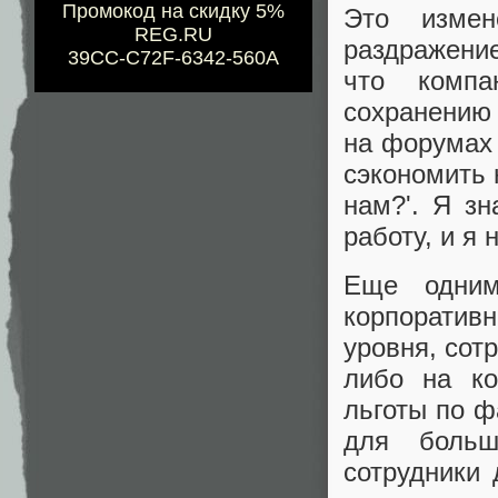
Промокод на скидку 5%
Это измен
REG.RU
раздражение
39CC-C72F-6342-560A
что компа
сохранению 
на форумах 
сэкономить 
нам?'. Я з
работу, и я 
Еще одним
корпоратив
уровня, сот
либо на ко
льготы по ф
для больш
сотрудники