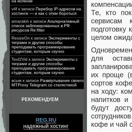
на коленке
компенсации
v4f
к записи
Перебор IP-адресов на
Те, кто по
хостинге — и как с этим бороться
сервисам 
amarakin
к записи
Альтернативный
список заблокированных в РФ
подготовку 
ресурсов Re:filter
целом ожида
ResizeOn
к записи
Эксперименты с
тиграми и другие способы
преподавать программирование
Одновременн
студентам, которым скучно
для остав
Text2Vid
к записи
Эксперименты с
тиграми и другие способы
запланиров
преподавать программирование
студентам, которым скучно
их проще (
всым
к записи
Развёртывание своего
сортов коф
MTProxy Telegram со статистикой
на ходу: ко
напитков и
РЕКОМЕНДУЕМ
будут дост
сотруднико
REG.RU
кофе и чай с
надежный хостинг