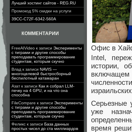
Лучший хостинг сайтов - REG.RU
Промокод 5% скидки на услуги
39CC-C72F-6342-560A
КОММЕНТАРИИ
Офис в Хай
FreeAIVideo
к записи
Эксперименты
с тиграми и другие способы
Intel, пер
преподавать программирование
студентам, которым скучно
истории, о
Влад
к записи
NAVIS —
включащем 
многоцелевой быстросборный
беспилотный катамаран
численности
Азат
к записи
Как я собрал LLM-
израильских
печку на 4 GPU, и на что она
способна
Серьезные 
FileCompare
к записи
Эксперименты
с тиграми и другие способы
уже назна
преподавать программирование
студентам, которым скучно
определенны
Феликс
к записи
База данных
время реши
простых чисел до ста миллиардов