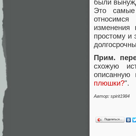
были вынуж
Это самые
относимся
изменения 
простому и
долгосрочны
Прим. пер
схожую ис
описанную 
плюшки?
".
Автор: spirit1984
Поделиться…