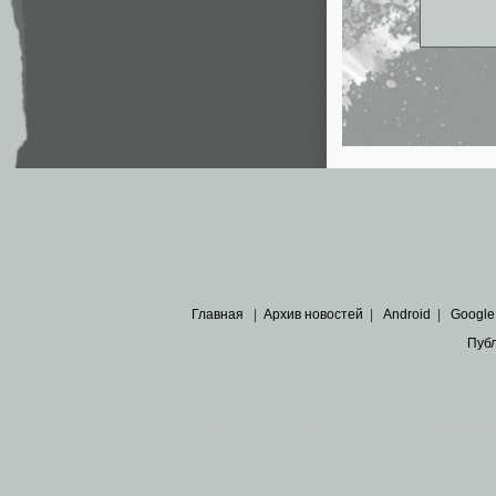
Главная
|
Архив новостей
|
Android
|
Google
Пуб
Все пра
Основными материалами сайта являются
архивные ко