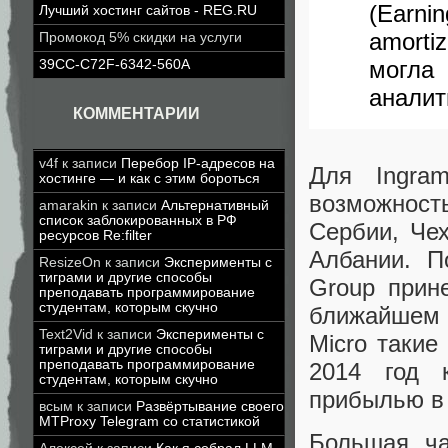
(Earni
Лучший хостинг сайтов - REG.RU
amorti
Промокод 5% скидки на услуги
могла
39CC-C72F-6342-560A
аналит
КОММЕНТАРИИ
v4f
к записи
Перебор IP-адресов на
Для Ingra
хостинге — и как с этим бороться
возможност
amarakin
к записи
Альтернативный
список заблокированных в РФ
Сербии, Че
ресурсов Re:filter
Албании. П
ResizeOn
к записи
Эксперименты с
тиграми и другие способы
Group прин
преподавать программирование
студентам, которым скучно
ближайшем г
Text2Vid
к записи
Эксперименты с
Micro такие
тиграми и другие способы
преподавать программирование
2014 год 
студентам, которым скучно
прибылью в 
всым
к записи
Развёртывание своего
MTProxy Telegram со статистикой
Большая ча