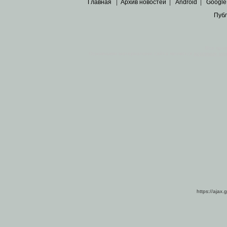
Главная
|
Архив новостей
|
Android
|
Google
Пуб
Все пра
Основными материалами сайта являются
архивные ко
https://ajax.