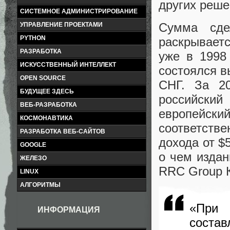
других реше
СИСТЕМНОЕ АДМИНИСТРИРОВАНИЕ
Сумма сде
УПРАВЛЕНИЕ ПРОЕКТАМИ
PYTHON
раскрываетс
РАЗРАБОТКА
уже в 1998
ИСКУССТВЕННЫЙ ИНТЕЛЛЕКТ
состоялся в
OPEN SOURCE
СНГ. За 2
БУДУЩЕЕ ЗДЕСЬ
российски
ВЕБ-РАЗРАБОТКА
европейск
КОСМОНАВТИКА
соответстве
РАЗРАБОТКА ВЕБ-САЙТОВ
дохода от $
GOOGLE
о чем изда
ЖЕЛЕЗО
RRC Group 
LINUX
АЛГОРИТМЫ
«При 
ИНФОРМАЦИЯ
соста