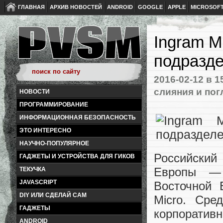
ГЛАВНАЯ
АРХИВ НОВОСТЕЙ
ANDROID
GOOGLE
APPLE
MICROSOF
Ingram M
подразд
2016-02-12
в 1
слияния и по
НОВОСТИ
ПРОГРАММИРОВАНИЕ
ИНФОРМАЦИОННАЯ БЕЗОПАСНОСТЬ
ЭТО ИНТЕРЕСНО
НАУЧНО-ПОПУЛЯРНОЕ
Российский
ГАДЖЕТЫ И УСТРОЙСТВА ДЛЯ ГИКОВ
Европы — 
ТЕКУЧКА
JAVASCRIPT
Восточной 
DIY ИЛИ СДЕЛАЙ САМ
Micro. Ср
ГАДЖЕТЫ
корпоратив
ANDROID