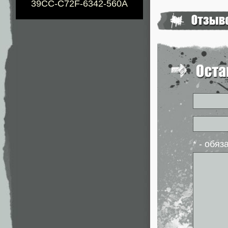
39CC-C72F-6342-560A
* - обя