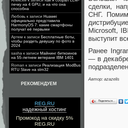
Алексей
к записи
Как я собрал LLM-
печку на 4 GPU, и на что она
сделки, на
способна
СНГ. Помим
Любовь
к записи
Huawei
дистрибуц
официально представила
HarmonyOS 7: какие смартфоны
Microsoft, I
получат её первыми
выступит все
Артем
к записи
Бесплатные боты,
чтобы раздеть девушку по фото в
2024
Ранее Ingr
sasha
к записи
Майнинг биткоинов
— в декабре
на 55-летнем ветеране IBM 1401
подразделен
Roman
к записи
Реализация ModBus
RTU Slave на stm32
Автор: azazelis
РЕКОМЕНДУЕМ
Поделиться…
REG.RU
надежный хостинг
Промокод на скидку 5%
REG.RU