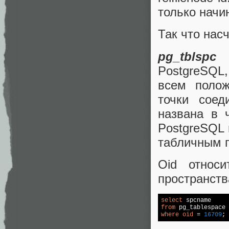
только начи
Так что нас
pg_tblspc
PostgreSQL,
всем полож
точки соед
названа в 
PostgreSQL 
табличным п
Oid относ
пространства
select
from
where
oid
 = 
16709