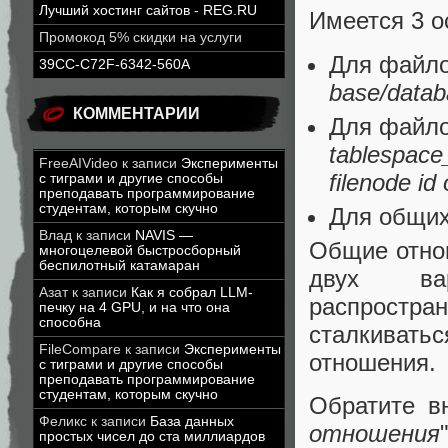
Лучший хостинг сайтов - REG.RU
Имеется 3 о
Промокод 5% скидки на услуги
Для файло
39CC-C72F-6342-560A
base/databa
КОММЕНТАРИИ
Для файло
tablespace_
FreeAIVideo
к записи
Эксперименты
filenode i
с тиграми и другие способы
преподавать программирование
студентам, которым скучно
Для общих
Влад
к записи
NAVIS —
Общие отнош
многоцелевой быстросборный
беспилотный катамаран
двух ва
Азат
к записи
Как я собрал LLM-
распростр
печку на 4 GPU, и на что она
способна
сталкиватьс
FileCompare
к записи
Эксперименты
отношения.
с тиграми и другие способы
преподавать программирование
студентам, которым скучно
Обратите в
Феликс
к записи
База данных
отношения
простых чисел до ста миллиардов