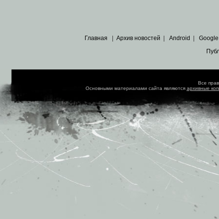
Главная
|
Архив новостей
|
Android
|
Google
Пуб
Все пра
Основными материалами сайта являются
архивные ко