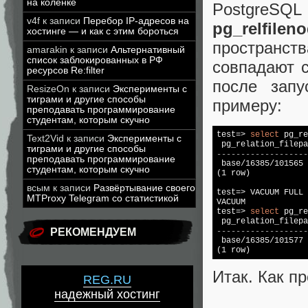
на коленке
PostgreSQ
v4f
к записи
Перебор IP-адресов на
pg_relfilen
хостинге — и как с этим бороться
пространст
amarakin
к записи
Альтернативный
список заблокированных в РФ
совпадают с
ресурсов Re:filter
после зап
ResizeOn
к записи
Эксперименты с
тиграми и другие способы
примеру:
преподавать программирование
студентам, которым скучно
test=> 
select
 pg_re
Text2Vid
к записи
Эксперименты с
тиграми и другие способы
-------------------
преподавать программирование

 base/16385/101565

студентам, которым скучно
(1 row)

всым
к записи
Развёртывание своего
test=> VACUUM FULL 
MTProxy Telegram со статистикой
VACUUM

test=> 
select
 pg_re
РЕКОМЕНДУЕМ
-------------------

 base/16385/101577

Итак. Как п
REG.RU
надежный хостинг