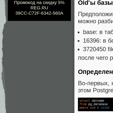
Oid'ы базы
Промокод на скидку 5%
REG.RU
Предположим
39CC-C72F-6342-560A
можно разби
base: в т
16396: в б
3720450 fi
после чего 
Определен
Во-первых, 
этом Postgr
select
from
where
oid
 = 
16396