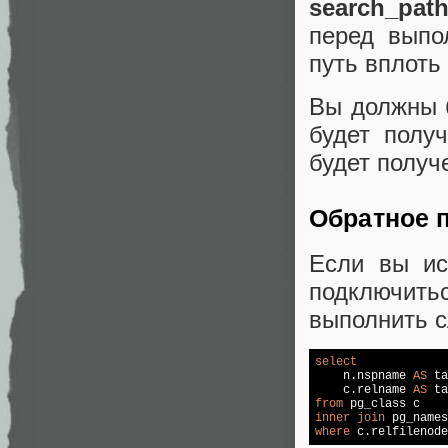
search_pat
перед выпо
путь вплоть
Вы должны 
будет полу
будет получ
Обратное п
Если вы ис
подключитьс
выполнить 
select
    n.nspname 
AS
 ta
    c.relname 
AS
from
inner
join
 pg_names
where
 c.relfilenode