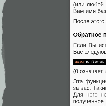
(или любой 
Вам имя ба
После этого
Обратное п
Если Вы исп
Вас следующ
SELECT
 pg_filenode_
(0 означает
Эта функция
за вас. Так
Для него не
полученн