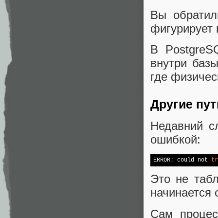
Вы обратил
фигурирует 
В PostgreS
внутри базы
где физичес
Другие пу
Недавний с
ошибкой:
ERROR: could not 
tr
Это не табл
начинается с
Сам процес