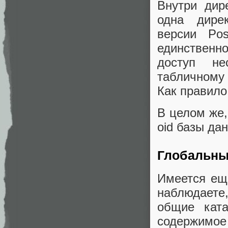
Внутри дир
одна дире
версии Po
единствен
доступ не
табличному
Как правило
В целом же,
oid базы да
Глобальны
Имеется еще
наблюдаете
общие кат
содержимо