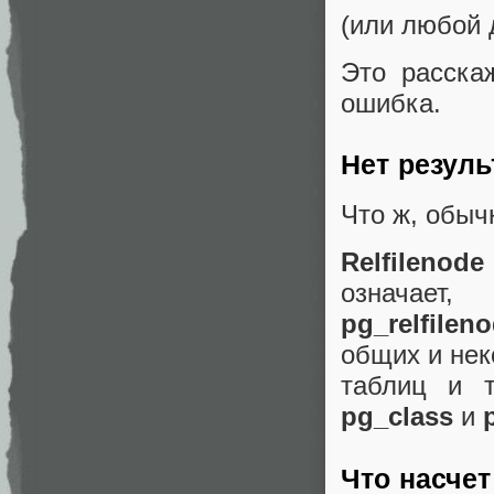
(или любой д
Это расска
ошибка.
Нет резуль
Что ж, обыч
Relfilenod
означает
pg_relfilen
общих и нек
таблиц и 
pg_class
и
Что насче