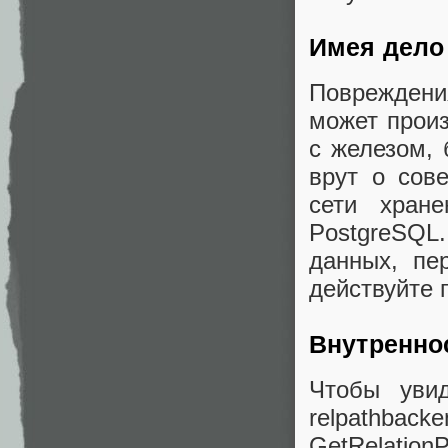
Имея дело
Повреждени
может прои
с железом, 
врут о сов
сети хран
PostgreSQ
данных, пе
действуйте 
Внутренно
Чтобы увид
relpathback
GetRelationP