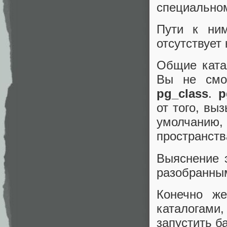
специальном 
Пути к ни
отсутствует
Общие катал
Вы не смо
pg_class
.
p
от того, вы
умолчанию
пространств
Выяснение 
разобранны
Конечно ж
каталогами
запустить б