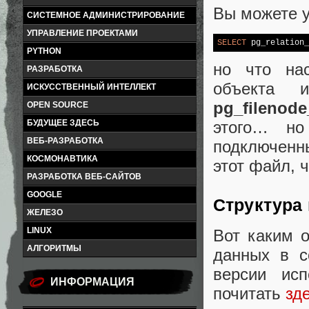
Вы можете у
СИСТЕМНОЕ АДМИНИСТРИРОВАНИЕ
УПРАВЛЕНИЕ ПРОЕКТАМИ
SELECT
 pg_relation_
PYTHON
но что нас
РАЗРАБОТКА
объекта 
ИСКУССТВЕННЫЙ ИНТЕЛЛЕКТ
pg_filenode
OPEN SOURCE
БУДУЩЕЕ ЗДЕСЬ
этого… но
ВЕБ-РАЗРАБОТКА
подключенны
КОСМОНАВТИКА
этот файл, 
РАЗРАБОТКА ВЕБ-САЙТОВ
GOOGLE
Структура
ЖЕЛЕЗО
LINUX
Вот каким 
АЛГОРИТМЫ
данных в с
версии ис
ИНФОРМАЦИЯ
почитать
зд