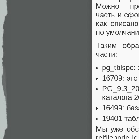
Можно пр
часть и сфо
как описан
по умолчани
Таким обра
части:
pg_tblspc:
16709: это
PG_9.3_20
каталога 
16499: баз
19401 табл
Мы уже обс
relfilenode 