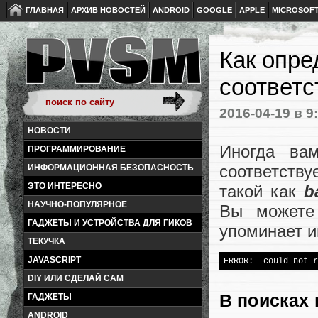
ГЛАВНАЯ
АРХИВ НОВОСТЕЙ
ANDROID
GOOGLE
APPLE
MICROSOF
Как опре
соответс
2016-04-19
в 9
НОВОСТИ
Иногда ва
ПРОГРАММИРОВАНИЕ
соответств
ИНФОРМАЦИОННАЯ БЕЗОПАСНОСТЬ
ЭТО ИНТЕРЕСНО
такой как
b
НАУЧНО-ПОПУЛЯРНОЕ
Вы можете
ГАДЖЕТЫ И УСТРОЙСТВА ДЛЯ ГИКОВ
упоминает и
ТЕКУЧКА
JAVASCRIPT
DIY ИЛИ СДЕЛАЙ САМ
В поисках
ГАДЖЕТЫ
ANDROID