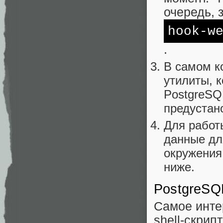
очередь, 
hook-w
.
В самом к
утилиты, к
PostgreSQL
предустан
Для работ
данные дл
окружения,
ниже.
PostgreSQ
Самое инте
shell-скрипт