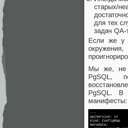
старых/не
достаточно
для тех сл
задач QA-
Если же у 
окружени
проигнориро
Мы же, не 
PgSQL, п
восстановл
PgSQL. В 
манифесты:
---

apiVersion: v1

kind: ConfigMap

metadata:
