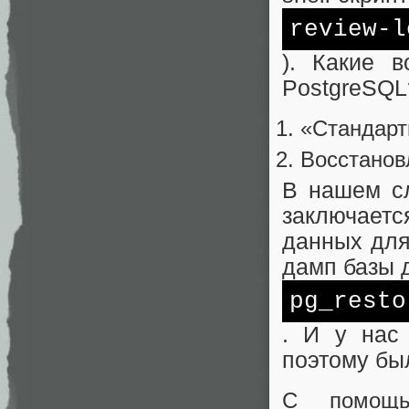
review-l
). Какие 
PostgreSQL
«Стандарт
Восстано
В нашем с
заключаетс
данных для
дамп базы 
pg_resto
. И у нас 
поэтому бы
С помощь