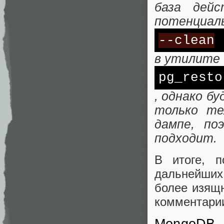
база дейс
потенциал
--clean
в утилите
pg_resto
, однако б
только те
дампе, по
подходит.
В итоге, п
дальнейших
более изящн
комментарии