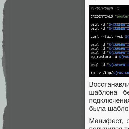
#!/bin/bash -x
CREDENTIALS=
"postgr
psql 
-d
"
${CREDENTI
psql 
-d
"
${CREDENTI
curl --fail -vsL 
${
psql 
-d
"
${CREDENTI
psql 
-d
"
${CREDENTI
psql 
-d
"
${CREDENTI
pg_restore -U 
${POS
psql 
-d
"
${CREDENTI
rm -v /tmp/
${POSTGR
Восстанав
шаблона б
подключени
была шаблон
Манифест, с
получился т