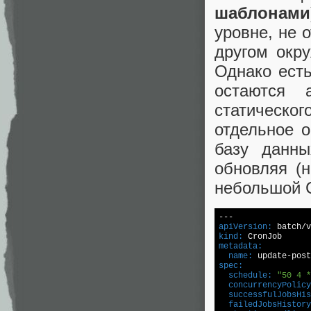
шаблонами
уровне, не 
другом окр
Однако есть
остаются 
статическог
отдельное о
базу данны
обновляя (н
небольшой C
apiVersion:
kind:
metadata:
  name:
spec:
  schedule:
"50 4 *
  concurrencyPolicy
  successfulJobsHis
  failedJobsHistory