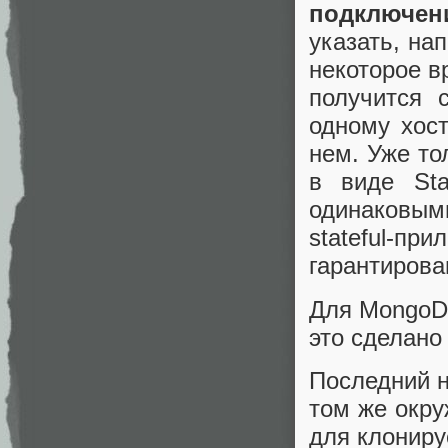
подключен
указать, на
некоторое вр
получится 
одному хост
нем. Уже то
в виде Sta
одинаковым
stateful-пр
гарантирова
Для MongoD
это сделано
Последний н
том же окру
для клониру