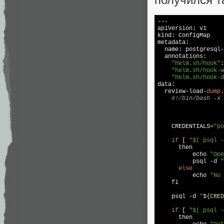
---

apiVersion: v1

kind: ConfigMap

metadata:

  name: postgresql-
  annotations:

"helm.sh/hook"
:
"helm.sh/hook-w
"helm.sh/hook-d
data:

  review-load-
dump
.
#!/bin/bash -x
    CREDENTIALS=
"po
if
 [ 
"$( psql -
      then

          echo 
"Ope
          psql -d 
"
else
          echo 
"No 
    fi

    psql -d 
"
${CRED
if
 [ 
"$( psql -
      then
