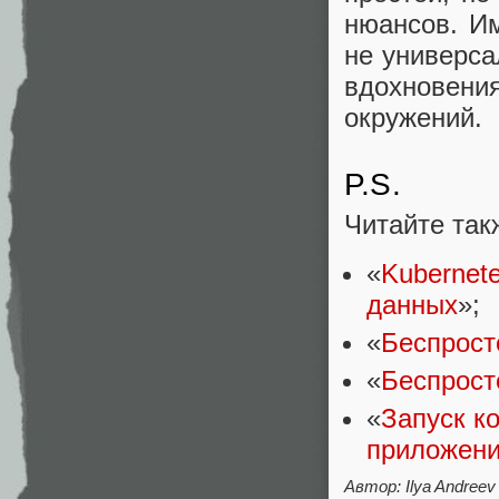
нюансов. Им
не универса
вдохновени
окружений.
P.S.
Читайте так
«
Kubernete
данных
»;
«
Беспрост
«
Беспрост
«
Запуск к
приложени
Автор: Ilya Andreev