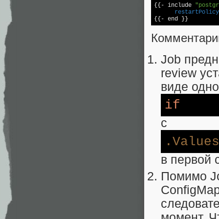

{{- include 
"postgr
      restartPolicy
{{- end }}
Комментари
Job предн
review ус
виде одно
if
с
.Value
в первой 
Помимо Jo
ConfigMap
следовате
момент. Ч