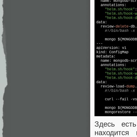
  name: mongodb-scr
  annotations:

"helm.sh/hook"
:
"helm.sh/hook-w
"helm.sh/hook-d
data:

  review-
delete
-db.
#!/bin/bash -x
    mongo ${MONGODB
---

apiVersion: v1

kind: ConfigMap

metadata:

  name: mongodb-scr
  annotations:

"helm.sh/hook"
:
"helm.sh/hook-w
"helm.sh/hook-d
data:

  review-load-
dump
.
#!/bin/bash -x
    curl --fail -vs
    mongo ${MONGODB
    mongorestore --
Здесь ест
находится