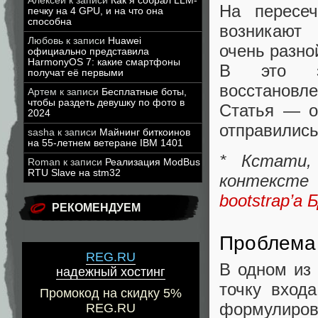
Алексей
к записи
Как я собрал LLM-
На пересеч
печку на 4 GPU, и на что она
способна
возникают 
Любовь
к записи
Huawei
очень разно
официально представила
HarmonyOS 7: какие смартфоны
В это за
получат её первыми
восстановле
Артем
к записи
Бесплатные боты,
чтобы раздеть девушку по фото в
Статья — о
2024
отправились
sasha
к записи
Майнинг биткоинов
на 55-летнем ветеране IBM 1401
* Кстати,
Roman
к записи
Реализация ModBus
RTU Slave на stm32
контексте
bootstrap’а 
РЕКОМЕНДУЕМ
Проблема 
REG.RU
В одном из 
надежный хостинг
точку вход
Промокод на скидку 5%
формулиров
REG.RU