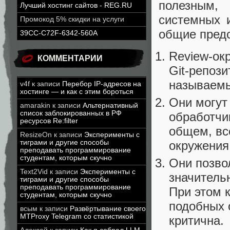
полезным,
Лучший хостинг сайтов - REG.RU
системных 
Промокод 5% скидки на услуги
общие предс
39CC-C72F-6342-560A
Review-ок
КОММЕНТАРИИ
Git-репоз
называемые
v4f
к записи
Перебор IP-адресов на
хостинге — и как с этим бороться
Они могут
amarakin
к записи
Альтернативный
список заблокированных в РФ
обработчи
ресурсов Re:filter
общем, вс
ResizeOn
к записи
Эксперименты с
окружения
тиграми и другие способы
преподавать программирование
студентам, которым скучно
Они позво
Text2Vid
к записи
Эксперименты с
значитель
тиграми и другие способы
преподавать программирование
При этом 
студентам, которым скучно
подобных о
всым
к записи
Развёртывание своего
MTProxy Telegram со статистикой
критична.