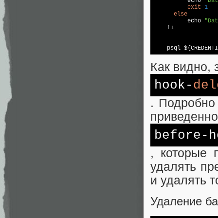
          echo 
"Dat
exit
1
else
          echo 
"Dat
    fi

    psql ${CREDENTI
Как видно,
hook-
del
. Подробно
приведенно
before-h
, которые 
удалять пр
и удалять т
Удаление ба