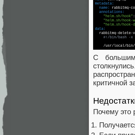
metadata:
  name:
  annotations:
"helm.sh/hook"
:
"helm.sh/hook-w
"helm.sh/hook-d
data:

  rabbitmq-delete-v
#!/bin/bash -x
/usr/
local
/bin/
С большим
столкнул
распростран
критичной з
Недостатк
Почему это 
Получается