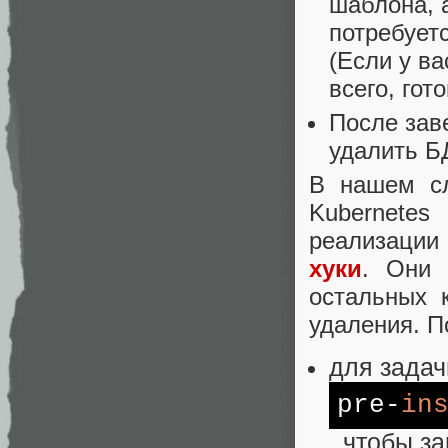
шаблона, а
потребует
(Если у ва
всего, гот
После зав
удалить Б
В нашем сл
Kubernete
реализации
хуки
. Они 
остальных 
удаления. П
для задач
pre-
in
, чтобы з