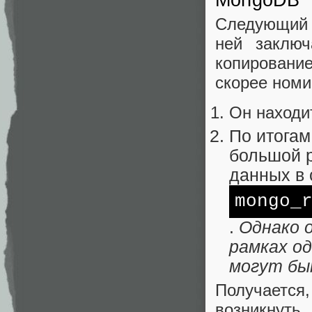
MongoDB
Следующий 
ней заклю
копировани
скорее номи
Он находи
По итогам
большой 
данных в
mongo_
.
Однако 
рамках о
могут бы
Получаетс
возникнуть