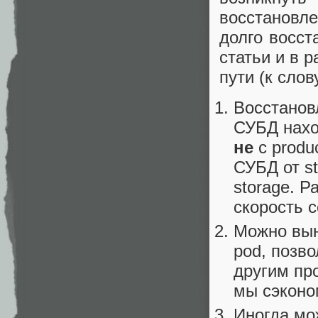
восстановл
долго восс
статьи и в 
пути (к слов
Восстанов
СУБД нахо
не
с produ
СУБД от st
storage. Р
скорость с
Можно вын
pod, позв
другим пр
мы сэконо
Иногда мо