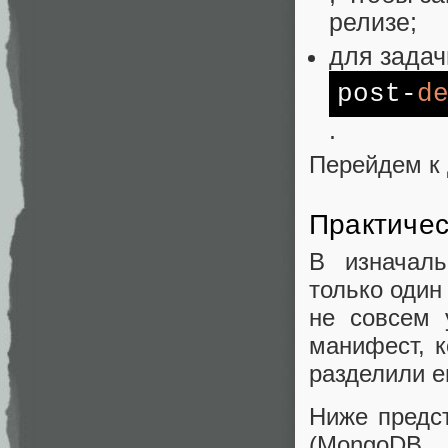
релизе;
для задач
post-
d
.
Перейдем к 
Практичес
В изначаль
только один
не совсем 
манифест, 
разделили е
Ниже предст
(MongoDB 