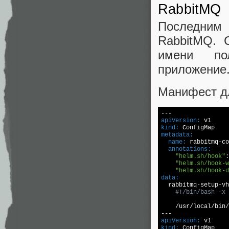
RabbitMQ
Последним 
RabbitMQ. 
имени пол
приложение.
Манифест дл
apiVersion:
kind:
metadata:
  name:
  annotations:
"helm.sh/hook"
:
"helm.sh/hook-w
"helm.sh/hook-d
data:

  rabbitmq-setup-vh
#!/bin/bash -x
/usr/
local
/bin/
apiVersion:
kind: