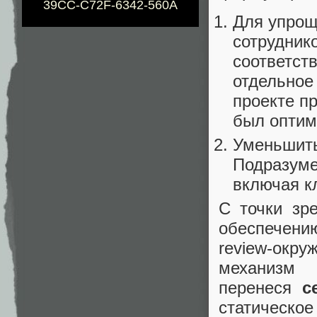
39CC-C72F-6342-560A
Для упрощ
сотрудник
соответств
отдельное
проекте п
был опти
Уменьшить
Подразумев
включая к
С точки зр
обеспечени
review-окр
механизм 
перенеся
с
статическо