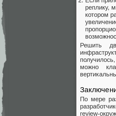
Если прил
реплику, 
котором р
увеличени
пропорцио
возможнос
Решить д
инфрастру
получилось
можно кла
вертикальн
Заключен
По мере ра
разработчи
review-окр