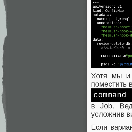
---

apiVersion: v1

kind: ConfigMap

metadata:

  name: postgresql-
  annotations:

"helm.sh/hook"
:
"helm.sh/hook-w
"helm.sh/hook-d
data:

  review-delete-db.
#!/bin/bash -e
    CREDENTIALS=
"po
    psql 
-d
"
${CRED
Хотя мы и
поместить 
command
в Job. Ве
усложнив в
Если вариа