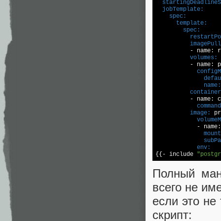
  startingDeadlineS
  jobTemplate:
    spec:
      template:
        spec:
          restartPo
          imagePull
          volumes:
            configM
              defau
              name:
          container
            command
          image:
            volumeM
              mount
              subPa
            env:

{{- include 
"postgr
Полный ман
всего не им
если это не
скрипт: