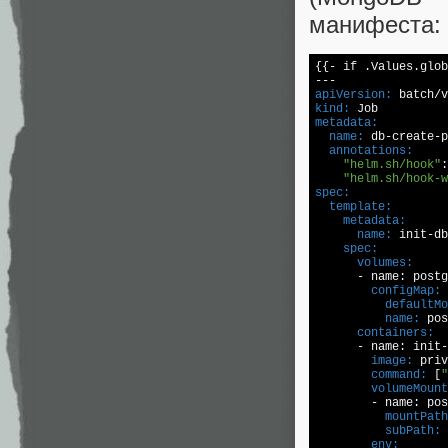
манифеста:
{{- if .Values.glob
apiVersion:
kind:
metadata:
  name:
  annotations:
"helm.sh/hook"
:
"helm.sh/hook-w
spec:
  template:
    metadata:
      name:
    spec:
      volumes:
        configMap:
          defaultMo
          name:
      containers:
        image:
        command:
 [
"
        volumeMount
          mountPath
          subPath:
        env: