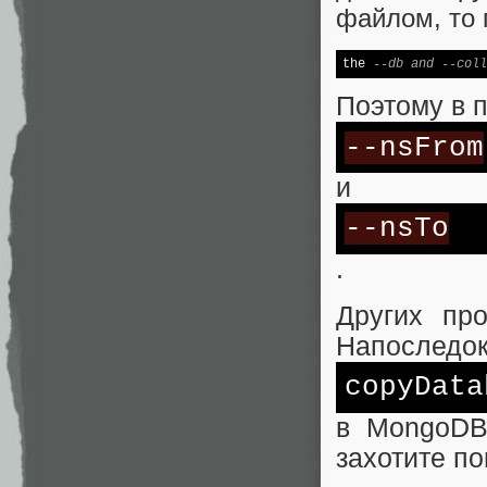
файлом, то
the 
--db and --coll
Поэтому в 
--nsFrom
и
--nsTo
.
Других пр
Напоследок
copyData
в MongoD
захотите по