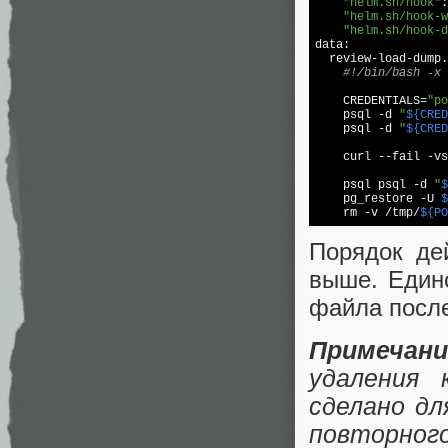
"helm.sh/hook"
:
"helm.sh/hook-w
"helm.sh/hook-d
data:

  review-load-dump.
#!/bin/bash -x
    CREDENTIALS=
"po
    psql 
-d
"
${CRED
    psql 
-d
"
${CRED
    curl --fail -vs
    psql psql 
-d
"
$
    pg_restore -U 
$
    rm -v /tmp/
${PO
Порядок де
выше. Един
файла после
Примечани
удаления 
сделано дл
повторного