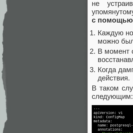
не устраи
упомянуто
с помощью
Каждую но
можно был
В момент 
восстанав
Когда дам
действия.
В таком слу
следующим:
---

apiVersion: v1

kind: ConfigMap

metadata:

  name: postgresql-
  annotations:
