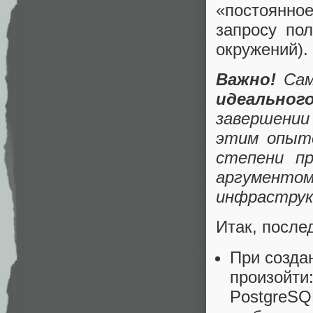
«постоянно
запросу пол
окружений).
Важно!
Сам
идеальног
завершении
этим опыто
степени пр
аргументо
инфраструк
Итак, после
При созда
произойти
PostgreSQ