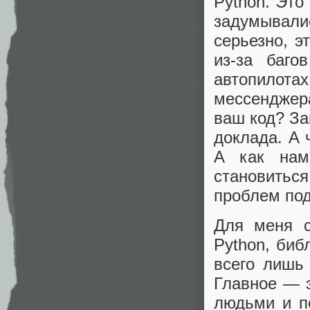
Python. Эт
задумывалис
серьезно, э
из-за баг
автопилотах
мессенджер
ваш код? З
доклада. А 
А как нам
становиться
проблем под
Для меня с
Python, биб
всего лишь 
Главное — э
людьми и п