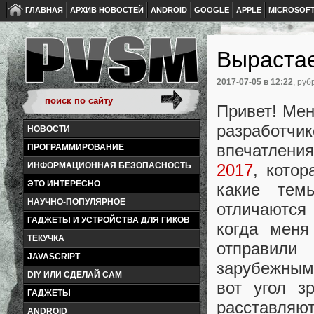
ГЛАВНАЯ
АРХИВ НОВОСТЕЙ
ANDROID
GOOGLE
APPLE
MICROSOF
Вырастае
2017-07-05
в 12:22
, руб
Привет! Мен
разработчи
НОВОСТИ
впечатлени
ПРОГРАММИРОВАНИЕ
2017
, кото
ИНФОРМАЦИОННАЯ БЕЗОПАСНОСТЬ
ЭТО ИНТЕРЕСНО
какие тем
НАУЧНО-ПОПУЛЯРНОЕ
отличаются
ГАДЖЕТЫ И УСТРОЙСТВА ДЛЯ ГИКОВ
когда меня
ТЕКУЧКА
отправили
JAVASCRIPT
зарубежными
DIY ИЛИ СДЕЛАЙ САМ
вот угол з
ГАДЖЕТЫ
расставляю
ANDROID