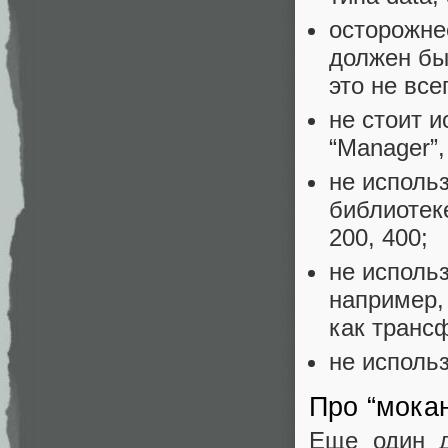
осторожне
должен бы
это не все
не стоит 
“Manager”,
не исполь
библиотеке
200, 400;
не исполь
например,
как транс
не исполь
Про “мока
Еще один д