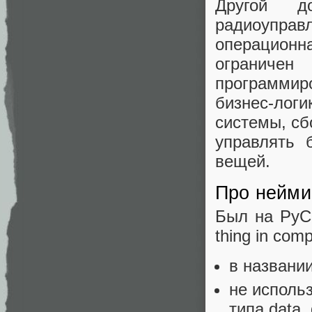
Другой д
радиоуправ
операционн
огранич
программир
бизнес-лог
системы, сб
управлять 
вещей.
Про нейми
Был на PyCo
thing in com
в названии
не исполь
типа data, 