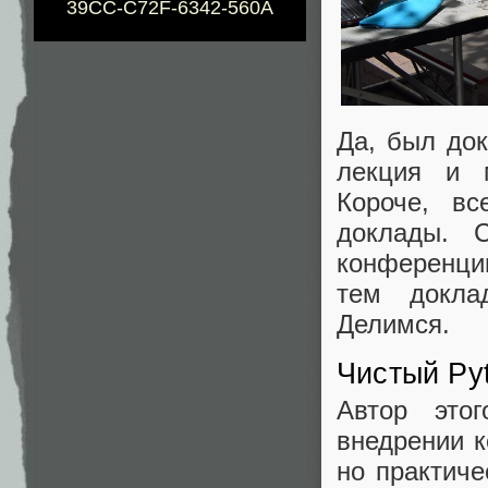
39CC-C72F-6342-560A
Да, был док
лекция и м
Короче, в
доклады. 
конференци
тем докла
Делимся.
Чистый Py
Автор это
внедрении к
но практиче