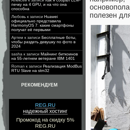
Алексей
к записи
Как я собрал LLM-
печку на 4 GPU, и на что она
основопола
способна
полезен дл
Любовь
к записи
Huawei
официально представила
HarmonyOS 7: какие смартфоны
получат её первыми
Артем
к записи
Бесплатные боты,
чтобы раздеть девушку по фото в
2024
sasha
к записи
Майнинг биткоинов
на 55-летнем ветеране IBM 1401
Roman
к записи
Реализация ModBus
RTU Slave на stm32
РЕКОМЕНДУЕМ
REG.RU
надежный хостинг
Промокод на скидку 5%
REG.RU