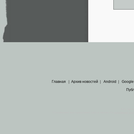
Главная
|
Архив новостей
|
Android
|
Google
Пуб
Все пра
Основными материалами сайта являются
архивные ко