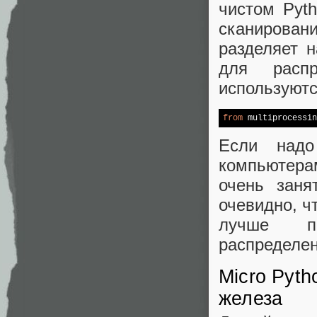
чистом Pyth
сканирова
разделяет 
для расп
используютс
from
 multiprocessin
Если надо
компьютерам
очень заня
очевидно, ч
лучше по
распределе
Micro Pyth
железа