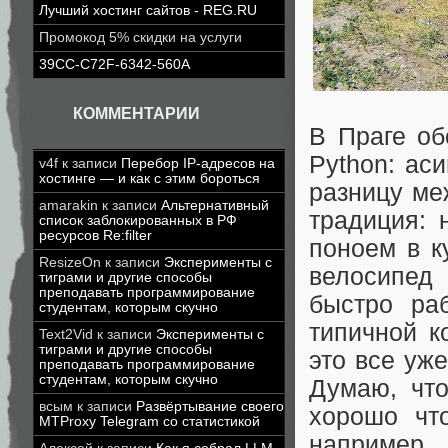
Лучший хостинг сайтов - REG.RU
Промокод 5% скидки на услуги
39CC-C72F-6342-560A
КОММЕНТАРИИ
В Праге об
Python: аси
v4f
к записи
Перебор IP-адресов на
хостинге — и как с этим бороться
разницу ме
amarakin
к записи
Альтернативный
традиция: 
список заблокированных в РФ
ресурсов Re:filter
поноем в к
ResizeOn
к записи
Эксперименты с
велосипед
тиграми и другие способы
преподавать программирование
быстро ра
студентам, которым скучно
типичной к
Text2Vid
к записи
Эксперименты с
тиграми и другие способы
это все уже
преподавать программирование
студентам, которым скучно
Думаю, что
всым
к записи
Развёртывание своего
хорошо чт
MTProxy Telegram со статистикой
например,