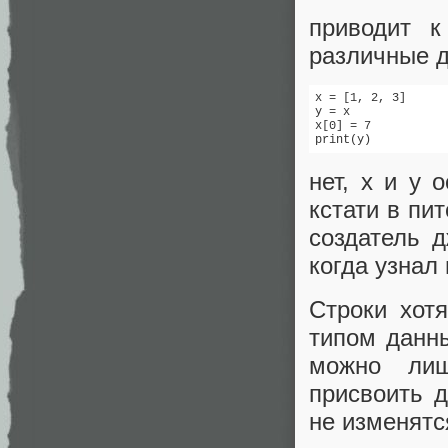
приводит 
различные д
x = [1, 2, 3]

y = x

x[0] = 7

print(y)
нет, x и y 
кстати в пи
создатель 
когда узнал 
Строки хот
типом данны
можно лиш
присвоить д
не изменятс