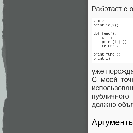
Работает с 
x = 7

print(id(x))

def func():

    x = 1

    print(id(x))

    return x

print(func())

print(x)
уже порожда
С моей точ
использован
публичного
должно объя
Аргумент