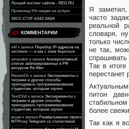
Лучший хостинг сайтов - REG.RU
Я заметил,
Промокод 5% скидки на услуги
часто зада
39CC-C72F-6342-560A
реальной р
словаря, н
КОММЕНТАРИИ
только числ
v4f
к записи
Перебор IP-адресов на
не так, мож
хостинге — и как с этим бороться
спрашивать 
amarakin
к записи
Альтернативный
список заблокированных в РФ
Так в итоге
ресурсов Re:filter
перестанет 
ResizeOn
к записи
Эксперименты с
тиграми и другие способы
преподавать программирование
Актуальным
студентам, которым скучно
питон да
Text2Vid
к записи
Эксперименты с
тиграми и другие способы
стабильном
преподавать программирование
более свежи
студентам, которым скучно
всым
к записи
Развёртывание своего
Так как я в
MTProxy Telegram со статистикой