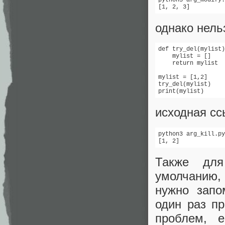
[1, 2, 3]
однако нель
def try_del(mylist)
    mylist = []

    return mylist

mylist = [1,2]

try_del(mylist)

print(mylist)
исходная сс
python3 arg_kill.py

[1, 2]
Также для
умолчанию,
нужно запо
один раз пр
проблем, 