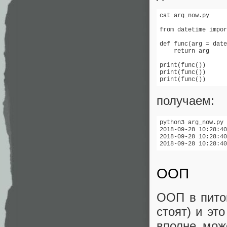
cat arg_now.py

from datetime impor
def func(arg = date
    return arg

print(func())

print(func())

print(func())
получаем:
python3 arg_now.py

2018-09-28 10:28:40
2018-09-28 10:28:40
2018-09-28 10:28:40
ООП
ООП в питон
стоят) и эт
вполне мож