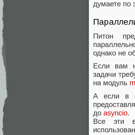
думаете по 
Параллели
Питон пре
параллельно
однако не о
Если вам н
задачи треб
на модуль
m
А если в 
предоставля
до
asyncio
.
Все эти в
использова