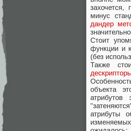
захочется,
минус стан
дандер мет
значительно
Стоит упом
функции и 
(без исполь
Также сто
дескриптор
Особенность
объекта э
атрибутов
"затеняют
атрибуты 
изменяемых
ожидалось: