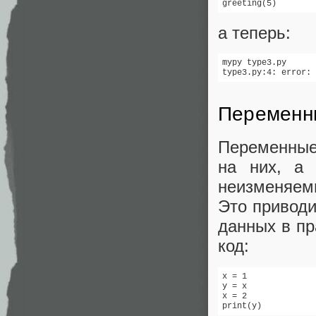
greeting(5)
а теперь:
mypy type3.py

type3.py:4: error: 
Переменн
Переменные
на них, а
неизменяем
Это приводи
данных в пр
код:
x = 1

y = x

x = 2

print(y)