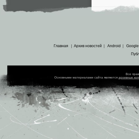
Главная
|
Архив новостей
|
Android
|
Google
Пуб
Все пра
Основными материалами сайта являются
архивные ко