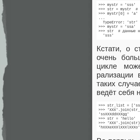
>>> mystr = 'sss'

>>> str = mystr  # 
>>> mystr[0] = 'a'

...

  TypeError: 'str' 
>>> mystr = 'ssa'  
>>> str  # данные н
  'sss'
Кстати, о с
очень боль
цикле мож
рализации 
таких случ
ведёт себя 
>>> str_list = ['ss
>>> 'XXX'.join(str_
'ssXXXddXXXgg'

>>> str = 'hello'

>>> 'XXX'.join(str)

'hXXXeXXXlXXXlXXXo'