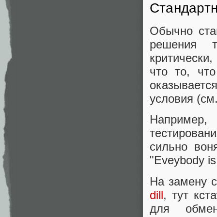
Стандартн
Обычно ста
решения т
критически,
что то, чт
оказываетс
условия (см.
Например,
тестирован
сильно вон
"Eveybody is 
На замену 
dill
, тут кст
для обме