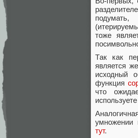
Во-первых, 
разделителе
подумать,
(итерируем
тоже являе
посимвольн
Так как пе
является ж
исходный о
функция
co
что ожида
используете
Аналогична
умножении 
тут
.