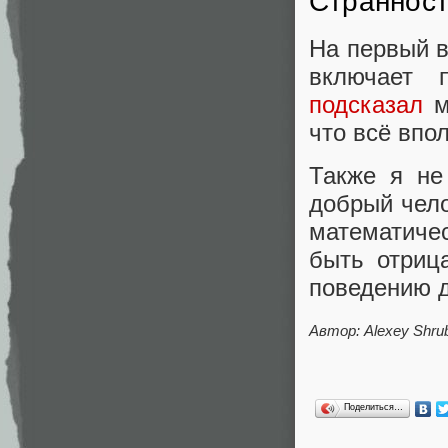
Странност
На первый в
включает 
подсказал
м
что всё впо
Также я не 
добрый чел
математичес
быть отриц
поведению д
Автор: Alexey Shru
Поделиться…