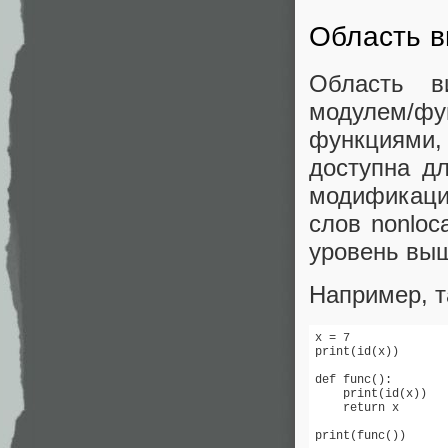
Область 
Область в
модулем/фу
функциями,
доступна д
модификаци
слов nonloc
уровень выш
Например, т
x = 7

print(id(x))

def func():

    print(id(x))

    return x

print(func())