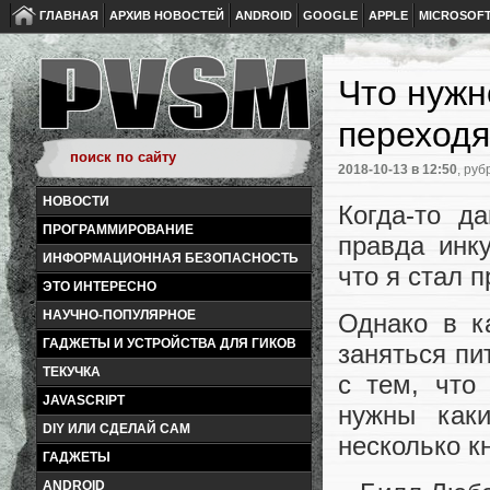
ГЛАВНАЯ
АРХИВ НОВОСТЕЙ
ANDROID
GOOGLE
APPLE
MICROSOF
Что нужн
переходя
2018-10-13
в 12:50
, руб
НОВОСТИ
Когда-то д
ПРОГРАММИРОВАНИЕ
правда инк
ИНФОРМАЦИОННАЯ БЕЗОПАСНОСТЬ
что я стал 
ЭТО ИНТЕРЕСНО
НАУЧНО-ПОПУЛЯРНОЕ
Однако в к
ГАДЖЕТЫ И УСТРОЙСТВА ДЛЯ ГИКОВ
заняться пи
ТЕКУЧКА
с тем, что
JAVASCRIPT
нужны каки
DIY ИЛИ СДЕЛАЙ САМ
несколько кн
ГАДЖЕТЫ
ANDROID