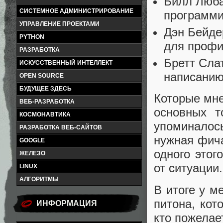
Билл Люба
СИСТЕМНОЕ АДМИНИСТРИРОВАНИЕ
программ
УПРАВЛЕНИЕ ПРОЕКТАМИ
Дэн Бейде
PYTHON
для проф
РАЗРАБОТКА
Бретт Сла
ИСКУССТВЕННЫЙ ИНТЕЛЛЕКТ
написанию
OPEN SOURCE
БУДУЩЕЕ ЗДЕСЬ
Которые мн
ВЕБ-РАЗРАБОТКА
основных т
КОСМОНАВТИКА
упоминало
РАЗРАБОТКА ВЕБ-САЙТОВ
нужная фича
GOOGLE
одного этог
ЖЕЛЕЗО
от ситуации.
LINUX
АЛГОРИТМЫ
В итоге у м
питона, кот
ИНФОРМАЦИЯ
кто пожелае