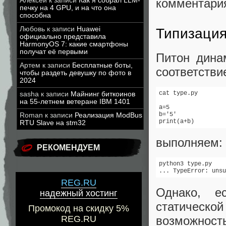
Алексей
к записи
Как я собрал LLM-
комментария
печку на 4 GPU, и на что она
способна
Любовь
к записи
Huawei
Типизаци
официально представила
HarmonyOS 7: какие смартфоны
получат её первыми
Питон дина
Артем
к записи
Бесплатные боты,
соответстви
чтобы раздеть девушку по фото в
2024
cat type.py

sasha
к записи
Майнинг биткоинов
на 55-летнем ветеране IBM 1401
a=5

b='5'

Roman
к записи
Реализация ModBus
print(a+b)
RTU Slave на stm32
выполняем:
РЕКОМЕНДУЕМ
python3 type.py

... TypeError: unsu
REG.RU
Однако, е
надежный хостинг
статическо
Промокод на скидку 5%
возможность
REG.RU