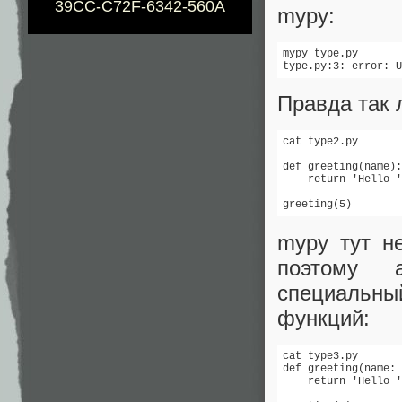
39CC-C72F-6342-560A
mypy:
mypy type.py

type.py:3: error: U
Правда так 
cat type2.py

def greeting(name):

    return 'Hello '
greeting(5)
mypy тут н
поэтому 
специальны
функций:
cat type3.py

def greeting(name: 
    return 'Hello '