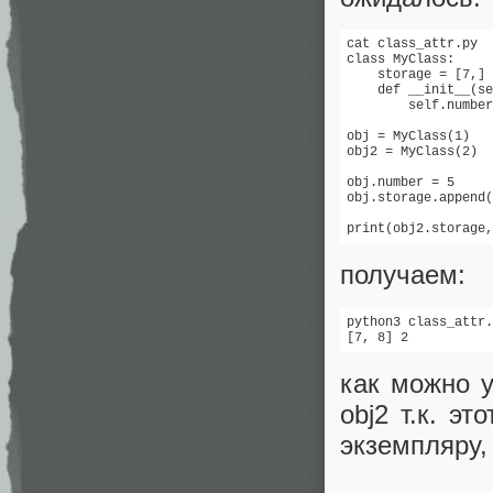
cat class_attr.py

class MyClass:

    storage = [7,]

    def __init__(se
        self.number
obj = MyClass(1)

obj2 = MyClass(2)

obj.number = 5

obj.storage.append(
print(obj2.storage,
получаем:
python3 class_attr.
[7, 8] 2
как можно у
obj2 т.к. э
экземпляру, 