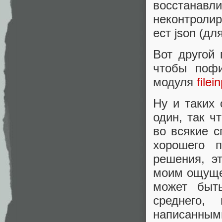
восстанав
неконтролир
ест json (д
Вот другой
чтобы пофи
модуля
filei
Ну и таких
один, так ч
во всякие 
хорошего 
решения, э
моим ощущен
может быт
среднего,
написанным