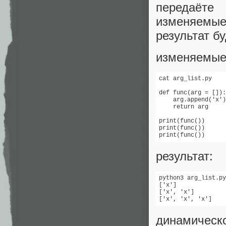
передаёте
изменяемы
результат б
изменяемые
cat arg_list.py

def func(arg = []):

    arg.append('x')

    return arg

print(func())

print(func())

print(func())
результат:
python3 arg_list.py

['x']

['x', 'x']

['x', 'x', 'x']
динамическо