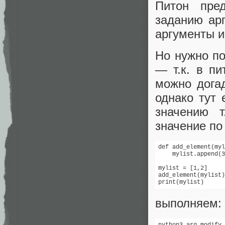
Питон пре
заданию ар
аргументы и
Но нужно по
— т.к. в п
можно догад
однако тут
значению 
значение по
def add_element(myl
    mylist.append(3
mylist = [1,2]

add_element(mylist)

print(mylist)
выполняем:
python3 arg_modify.