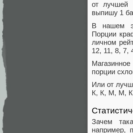
от лучшей 
выпишу 1 ба
В нашем эк
Порции краф
личном рейт
12, 11, 8, 7, 
Магазинное
порции схлоп
Или от лучш
К, К, М, М, К
Статистич
Зачем так
например, 