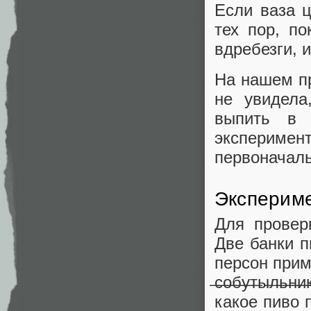
Если ваза 
тех пор, по
вдребезги, и
На нашем пр
не увидела
выпить в 
эксперимен
первоначаль
Эксперим
Для провер
Две банки п
персон прим
̶с̶о̶б̶у̶т̶ы̶
какое пиво 