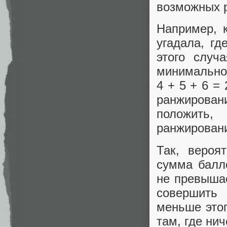
возможных 
Например, 
угадала, гд
этого случ
минимальной
4 + 5 + 6 =
ранжирова
положить
ранжирован
Так, вероя
сумма балл
не превышае
совершить 
меньше этог
там, где нич