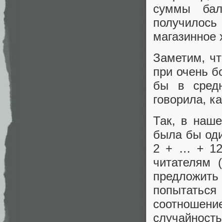
суммы бал
получилось
магазинное 
Заметим, чт
при очень б
бы в сред
говорила, к
Так, в наш
была бы оди
2 + … + 12
читателям 
предложить 
попытатьс
соотношение 
случайность