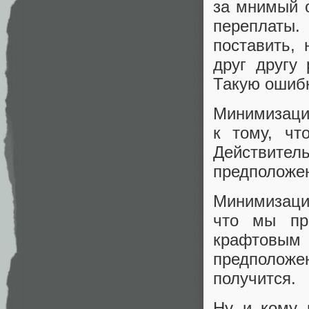
за мнимый о
переплаты.
поставить,
друг другу 
Такую ошибк
Минимизаци
к тому, чт
Действит
предположен
Минимизаци
что мы пр
крафтовым 
предположе
получится.
Ну и кому 