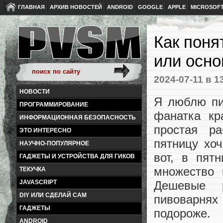
ГЛАВНАЯ
АРХИВ НОВОСТЕЙ
ANDROID
GOOGLE
APPLE
MICROSOF
Как поня
или осно
2024-07-11
в 1
НОВОСТИ
Я люблю пив
ПРОГРАММИРОВАНИЕ
фанатка кр
ИНФОРМАЦИОННАЯ БЕЗОПАСНОСТЬ
простая ра
ЭТО ИНТЕРЕСНО
пятницу хоч
НАУЧНО-ПОПУЛЯРНОЕ
вот, в пят
ГАДЖЕТЫ И УСТРОЙСТВА ДЛЯ ГИКОВ
множество 
ТЕКУЧКА
Дешевые 
JAVASCRIPT
DIY ИЛИ СДЕЛАЙ САМ
пивоварнях
ГАДЖЕТЫ
подороже.
ANDROID