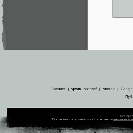
Главная
|
Архив новостей
|
Android
|
Google
Пуб
Все пра
Основными материалами сайта являются
архивные ко