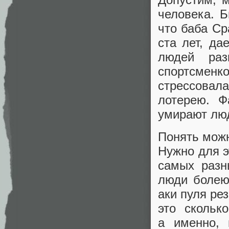
человека. Б
что баба Ср
ста лет, да
людей раз
спортсмен
стрессовал
лотерею. Ф
умирают люд
Понять можн
Нужно для э
самых разн
люди болеют
аки пуля ре
это скольк
а именно, 