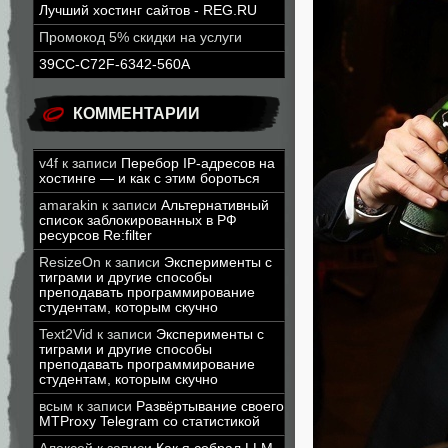
Лучший хостинг сайтов - REG.RU
Промокод 5% скидки на услуги
39CC-C72F-6342-560A
КОММЕНТАРИИ
v4f
к записи
Перебор IP-адресов на
хостинге — и как с этим бороться
amarakin
к записи
Альтернативный
список заблокированных в РФ
ресурсов Re:filter
ResizeOn
к записи
Эксперименты с
тиграми и другие способы
преподавать программирование
студентам, которым скучно
Text2Vid
к записи
Эксперименты с
тиграми и другие способы
преподавать программирование
студентам, которым скучно
всым
к записи
Развёртывание своего
MTProxy Telegram со статистикой