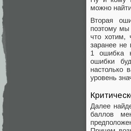
можно найт
Вторая оши
поэтому мы 
что хотим,
заранее не
1 ошибка н
ошибки буд
настолько 
уровень зна
Критическ
Далее найд
баллов ме
предположе
Причем воз