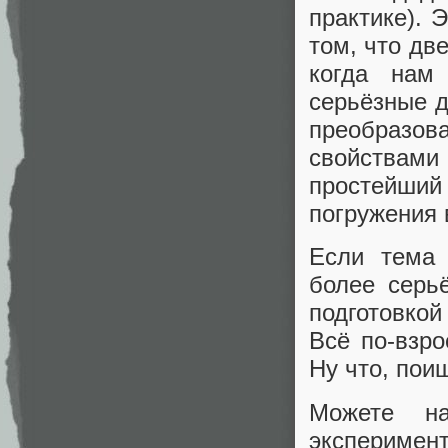
практике). 
том, что дв
когда нам
серьёзные д
преобразо
свойствам
простейши
погружения 
Если тема 
более серь
подготовко
Всё по-взро
Ну что, пои
Можете на
эксперимен