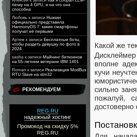
Алексей
к записи
Как я собрал LLM-
печку на 4 GPU, и на что она
способна
Любовь
к записи
Huawei
официально представила
HarmonyOS 7: какие смартфоны
получат её первыми
Артем
к записи
Бесплатные боты,
Какой же те
чтобы раздеть девушку по фото в
2024
Дисклеймер
sasha
к записи
Майнинг биткоинов
на 55-летнем ветеране IBM 1401
вполне аде
Roman
к записи
Реализация ModBus
кучи неучте
RTU Slave на stm32
юмористичес
сильно заня
РЕКОМЕНДУЕМ
пожалуй, с
достоверно 
REG.RU
надежный хостинг
Постановк
Промокод на скидку 5%
REG.RU
Для начал