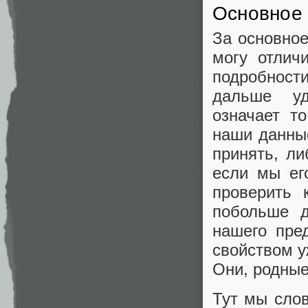
Основное
За основное
могу отлич
подробности
дальше уд
означает т
наши данны
принять, ли
если мы ег
проверить 
побольше д
нашего пре
свойством у
Они, родные
Тут мы слов