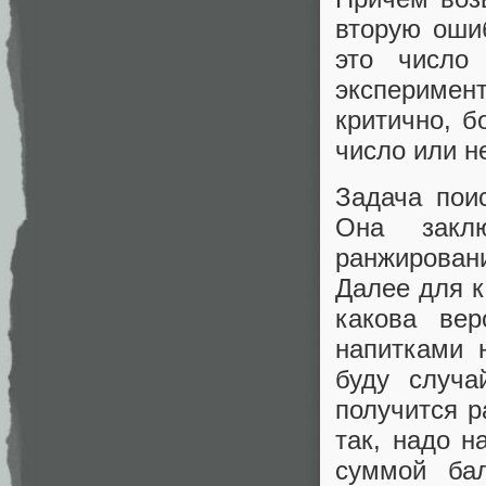
вторую оши
это число
эксперимен
критично, б
число или не
Задача поис
Она закл
ранжирован
Далее для 
какова вер
напитками н
буду случа
получится 
так, надо 
суммой ба