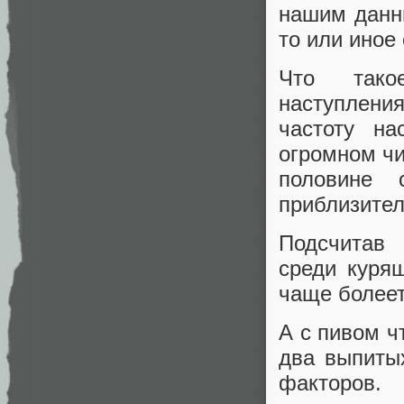
нашим данны
то или иное
Что такое
наступления
частоту на
огромном чи
половине 
приблизител
Подсчитав
среди куря
чаще болеет
А с пивом ч
два выпиты
факторов.