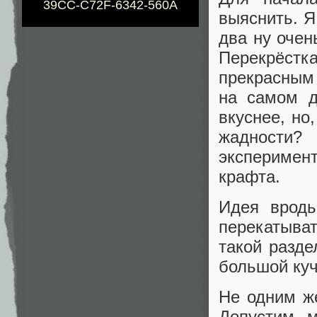
39CC-C72F-6342-560A
выяснить. Я
два ну очен
Перекрёст
прекрасным 
на самом д
вкуснее, но
жадности?
эксперимент
крафта.
Идея вродь
перекатыва
такой разде
большой куч
Не одним ж
Допустим, м