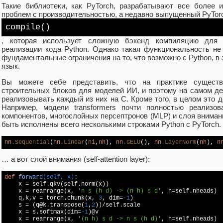
Такие библиотеки, как PyTorch, разрабатывают все более
проблем с производительностью, а недавно выпущенный PyTor
compile()
, которая использует сложную бэкенд компиляцию для с
реализации кода Python. Однако такая функциональность не
фундаментальные ограничения на то, что возможно с Python, в з
язык.
Вы можете себе представить, что на практике сущест
строительных блоков для моделей ИИ, и поэтому на самом де
реализовывать каждый из них на C. Кроме того, в целом это 
Например, модели transformers почти полностью реализо
компонентов, многослойных персептронов (MLP) и слоя внимания (
быть исполнены всего несколькими строками Python с PyTorch.
nn
.Sequential
(
nn
.Linear
(
ni
,
nh
), 
nn
.GELU
(), 
nn
.LayerNorm
(
nh
), 
n
… а вот слой внимания (self-attention layer):
def
forward
(self, x)
:

    x = self.qkv(self.norm(x))

    x = rearrange(x, 
'n s (h d) -> (n h) s d'
, h=self.nheads)

    q,k,v = torch.chunk(x, 
3
, dim=
-1
)

    s = (q@k.transpose(
1
,
2
))/self.scale

    x = s.softmax(dim=
-1
)@v

    x = rearrange(x, 
'(n h) s d -> n s (h d)'
, h=self.nheads)
