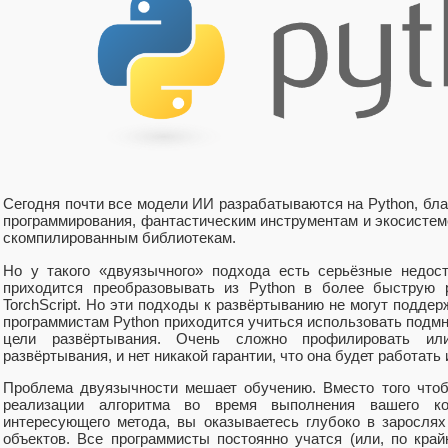
Сегодня почти все модели ИИ разрабатываются на Python, бла
программирования, фантастическим инструментам и экосистем
скомпилированным библиотекам.
Но у такого «двуязычного» подхода есть серьёзные недос
приходится преобразовывать из Python в более быструю
TorchScript. Но эти подходы к развёртыванию не могут поддер
программистам Python приходится учиться использовать подм
цели развёртывания. Очень сложно профилировать и
развёртывания, и нет никакой гарантии, что она будет работать
Проблема двуязычности мешает обучению. Вместо того чтоб
реализации алгоритма во время выполнения вашего к
интересующего метода, вы оказываетесь глубоко в заросля
объектов. Все программисты постоянно учатся (или, по край