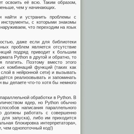
ет освоить её всю. Таким образом,
меньше, чем у начинающих.
и найти и устранить проблемы с
о инструменты, с которыми знакомы
бнаруживаем, что переходим на язык
остью, даже если для библиотеки
ных проблем является отсутствие
нкций подряд приводит к большим
мата Python в другой и обратно, то
я платить. Поэтому вместо этого
ых комбинаций функций (таких как
слой в нейронной сети) и вызывать
ридётся реализовывать и запоминать
 вы делаете что-то хотя бы немного
параллельной обработки в Python. В
личеством ядер, но Python обычно
 способов написания параллельного
бо должны работать с совершенно
 для запуска), либо им приходится
альная блокировка интерпретатора»,
е
, чем однопоточный код!)