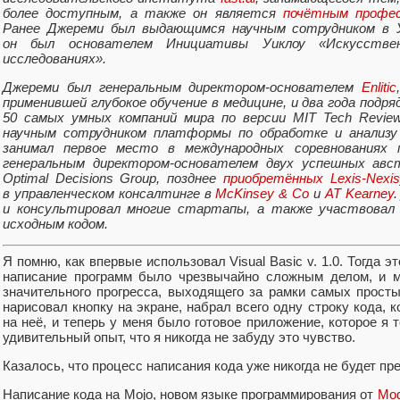
более доступным, а также он является
почётным профе
Ранее Джереми был выдающимся научным сотрудником в У
он был основателем Инициативы Уиклоу «Искусстве
исследованиях».
Джереми был генеральным директором‑основателем
Enlitic
применившей глубокое обучение в медицине, и два года подря
50 самых умных компаний мира по версии MIT Tech Revie
научным сотрудником платформы по обработке и анализ
занимал первое место в международных соревнованиях
генеральным директором‑основателем двух успешных авс
Optimal Decisions Group, позднее
приобретённых Lexis‑Nexis
в управленческом консалтинге в
McKinsey & Co
и
AT Kearney
и консультировал многие стартапы, а также участвовал
исходным кодом.
Я помню, как впервые использовал Visual Basic v. 1.0. Тогда 
написание программ было чрезвычайно сложным делом, и м
значительного прогресса, выходящего за рамки самых прос
нарисовал кнопку на экране, набрал всего одну строку кода, 
на неё, и теперь у меня было готовое приложение, которое я 
удивительный опыт, что я никогда не забуду это чувство.
Казалось, что процесс написания кода уже никогда не будет пр
Написание кода на Mojo, новом языке программирования от
Mod