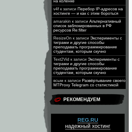
на коленке
v4f
к записи
Перебор IP-адресов на
хостинге — и как с этим бороться
amarakin
к записи
Альтернативный
список заблокированных в РФ
ресурсов Re:filter
ResizeOn
к записи
Эксперименты с
тиграми и другие способы
преподавать программирование
студентам, которым скучно
Text2Vid
к записи
Эксперименты с
тиграми и другие способы
преподавать программирование
студентам, которым скучно
всым
к записи
Развёртывание своего
MTProxy Telegram со статистикой
РЕКОМЕНДУЕМ
REG.RU
надежный хостинг