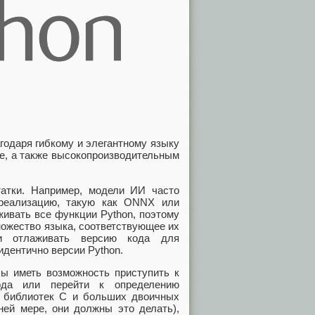
годаря гибкому и элегантному языку
е, а также высокопроизводительным
татки. Например, модели ИИ часто
 реализацию, такую как ONNX или
живать все функции Python, поэтому
ножество языка, соответствующее их
ли отлаживать версию кода для
 идентично версии Python.
ы иметь возможность приступить к
ода или перейти к определению
х библиотек C и больших двоичных
ней мере, они должны это делать),