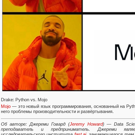
Drake: Python vs. Mojo
Mojo
— это новый язык программирования, основанный на Pyth
него проблемы производительности и развёртывания.
Об авторе: Джереми Говард (
Jeremy Howard
) — Data Scie
преподаватель и предприниматель. Джереми явл
исследовательского института
fast.ai
, занимающегося тем,