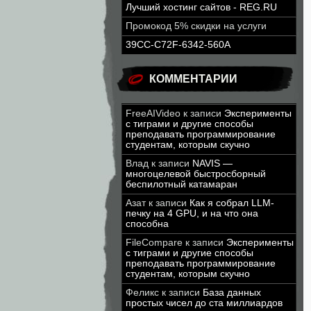
Лучший хостинг сайтов - REG.RU
Промокод 5% скидки на услуги
39CC-C72F-6342-560A
КОММЕНТАРИИ
FreeAIVideo
к записи
Эксперименты
с тиграми и другие способы
преподавать программирование
студентам, которым скучно
Влад
к записи
NAVIS —
многоцелевой быстросборный
беспилотный катамаран
Азат
к записи
Как я собрал LLM-
печку на 4 GPU, и на что она
способна
FileCompare
к записи
Эксперименты
с тиграми и другие способы
преподавать программирование
студентам, которым скучно
Феликс
к записи
База данных
простых чисел до ста миллиардов