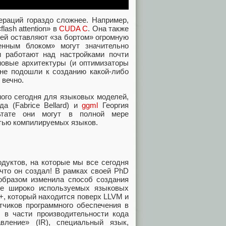
ераций гораздо сложнее. Например,
ash attention» в
CUDA C
. Она также
лей оставляют «за бортом» огромную
енным блоком» могут значительно
и работают над настройками почти
новые архитектуры (и оптимизаторы
не подошли к созданию какой-либо
 вечно.
мого сегодня для языковых моделей,
а (Fabrice Bellard) и
ggml
Георгия
льтате они могут в полной мере
тью компилируемых языков.
одуктов, на которые мы все сегодня
что он создал! В рамках своей PhD
образом изменила способ создания
ее широко используемых языковых
++, который находится поверх LLVM и
тчиков программного обеспечения в
 в части производительности кода
вление» (IR), специальный язык,