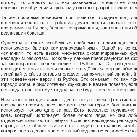
потому что область постоянно развивается, и никто не мож
сложности в обучении и проблем у опытных разработчиков не 
Та же проблема возникает при попытке отладить код ил
производительностью. Проблема двуязычности означает, чт
программисты Python, больше не применимы, как только мы о
реализации бэкенда.
Существуют также неизбежные проблемы с производительн
используется быстро компилируемый язык. Одной из основ
«слияния», то есть вызов множества скомпилированных фу
накладным расходам. Поскольку данные преобразуются из фор
за многократное переключение с Python на C приходитьс
приходится писать специальные «сведённые» версии обычн
линейный слой, за которым следует выпрямленный линейный 
эти «сведённые» версии из Python. Это означает, что вам п
гораздо больше библиотечных функций, и вам не повезло, если
нестандартное, потому что для вас не будет сведённой версии.
Нам также приходится иметь дело с отсутствием эффективной 
настоящее время у всех нас есть компьютеры с большим ко
использует только одно за раз. Есть несколько неуклюжих
кода, который использует более одного ядра, но они ли
отдельной памятью (и требуют больших накладных расходов
обращаться к общей памяти по очереди (т.н. страшная «глоб
которая часто делает многопоточный код фактически
медленне