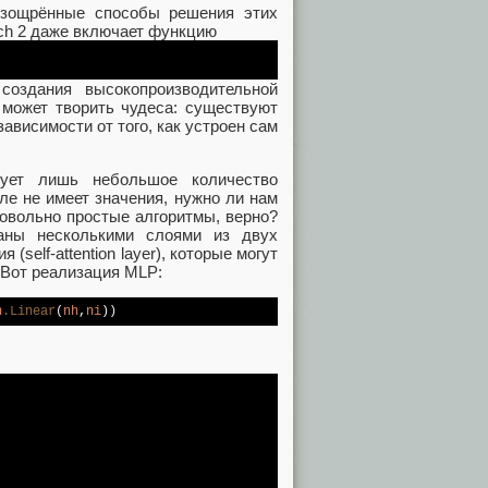
 изощрённые способы решения этих
ch 2 даже включает функцию
оздания высокопроизводительной
 может творить чудеса: существуют
ависимости от того, как устроен сам
вует лишь небольшое количество
ле не имеет значения, нужно ли нам
довольно простые алгоритмы, верно?
ваны несколькими слоями из двух
self-attention layer), которые могут
 Вот реализация MLP:
n
.Linear
(
nh
,
ni
))