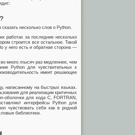
ядит:
?
 сказать несколько слов о Python.
оих работах за последние несколько
тором строится все остальное. Такой
Но у него есть и обратная сторона —
 во много
тысяч
раз медленнее, чем
ние Python для чувствительных к
производительность имеет решающее
ду, написанному на быстрых языках.
льзования для реализации критичных
hon-оболочки для кода C, FORTRAN,
доставляют интерфейсы Python для
hon чувствовать себя как в родной
словые библиотеки.