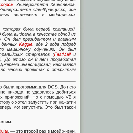
ссором
Университета Квинсленда.
ниверситете Сан‑Франциско, где
нный интеллект в медицинских
, которая была первой компанией,
д была выбрана в качестве одной из
w. Он был президентом и главным
у данных
Kaggle
, где 2 года подряд
 по машинному обучению. Он был
тралийских стартапов (
FastMail
и
). До этого он 8 лет проработал
. Джереми инвестировал, наставлял
 во многих проектах с открытым
это была программа для DOS. До него
не никогда не удавалось добиться
тых приложений. Но с помощью VB я
которую хотел запустить при нажатии
теперь мог запустить. Это был такой
ежним.
ular
, — это второй раз в моей жизни,