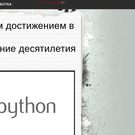
Select Language
▼
АБОТКА
м достижением в
ние десятилетия