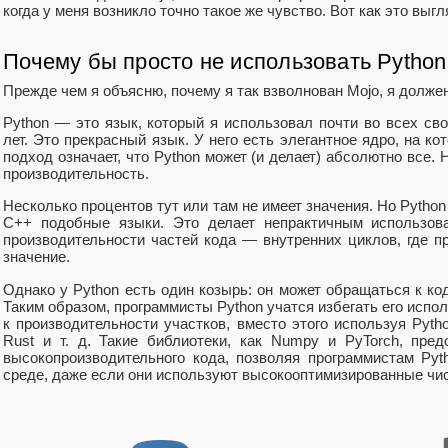
когда у меня возникло точно такое же чувство. Вот как это выгл
Почему бы просто не использовать Python
Прежде чем я объясню, почему я так взволнован Mojo, я должен
Python — это язык, который я использовал почти во всех св
лет. Это прекрасный язык. У него есть элегантное ядро, на ко
подход означает, что Python может (и делает) абсолютно все. 
производительность.
Несколько процентов тут или там не имеет значения. Но Python
C++ подобные языки. Это делает непрактичным использова
производительности частей кода — внутренних циклов, где 
значение.
Однако у Python есть один козырь: он может обращаться к ко
Таким образом, программисты Python учатся избегать его испо
к производительности участков, вместо этого используя Pyt
Rust и т. д. Такие библиотеки, как Numpy и PyTorch, пре
высокопроизводительного кода, позволяя программистам Pyt
среде, даже если они используют высокооптимизированные чи