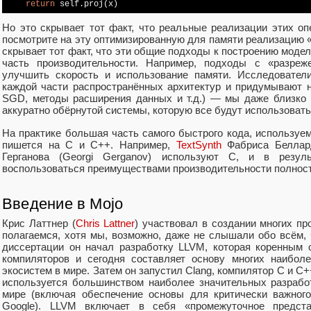
return
 self.proj(x)
Но это скрывает тот факт, что реальные реализации этих оп
посмотрите на эту оптимизированную для памяти реализацию «fl
скрывает тот факт, что эти общие подходы к построению моде
часть производительности. Например, подходы с «разреж
улучшить скорость и использование памяти. Исследовател
каждой части распространённых архитектур и придумывают 
SGD, методы расширения данных и т.д.) — мы даже близко 
аккуратно обёрнутой системы, которую все будут использовать
На практике большая часть самого быстрого кода, используе
пишется на C и C++. Например,
TextSynth
Фабриса Беллард
Герганова (Georgi Gerganov) используют C, и в резу
воспользоваться преимуществами производительности полнос
Введение в Mojo
Крис Латтнер (
Chris Lattner
) участвовал в создании многих пр
полагаемся, хотя мы, возможно, даже не слышали обо всём, 
диссертации он начал разработку LLVM, которая коренным 
компиляторов и сегодня составляет основу многих наибол
экосистем в мире. Затем он запустил Clang, компилятор C и C
используется большинством наиболее значительных разрабо
мире (включая обеспечение основы для критически важного
Google). LLVM включает в себя «промежуточное предста