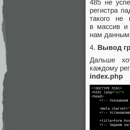
485 не усп
регистра п
такого не 
в массив и
нам данным
4.
Вывод г
Дальше хо
каждому рег
index.php
<!DOCTYPE html>

<html lang=
"en"
>

<head>

    <!-- Указываем 
    <meta charset=
"
    <!-- Устанавлив
    <title>Form Pos
    <!-- Задаем заг