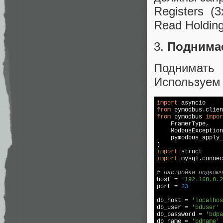
Registers (
Read Holding
3.
Поднима
Поднимать
Используем 
import
from
 pymodbus.clien
from
 pymodbus 
impor
    FramerType,

    ModbusException
    pymodbus_apply_
import
import
 mysql.connec
# Настройки подключ

host = 
'192.168.8.2
port = 
23
db_host = 
'localhos
db_user = 
'bduser'
db_password = 
'bdpa
db_name = 
'bdname'