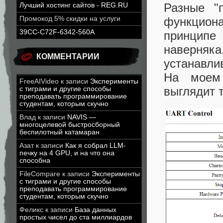
Разные "п
Лучший хостинг сайтов - REG.RU
функцион
Промокод 5% скидки на услуги
39CC-C72F-6342-560A
принципе
наверняка
КОММЕНТАРИИ
устанавли
На моем 
FreeAIVideo
к записи
Эксперименты
выглядит т
с тиграми и другие способы
преподавать программирование
студентам, которым скучно
Влад
к записи
NAVIS —
многоцелевой быстросборный
беспилотный катамаран
Азат
к записи
Как я собрал LLM-
печку на 4 GPU, и на что она
способна
FileCompare
к записи
Эксперименты
с тиграми и другие способы
преподавать программирование
студентам, которым скучно
Феликс
к записи
База данных
простых чисел до ста миллиардов