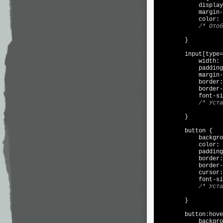
            display
            margin-
            color: 
/* Отоб
        }

        input[type=
            width: 
            padding
            margin-
            border:
            border-
            font-si
/* Уста
        }

        button {

            backgro
            color: 
            padding
            border:
            border-
            cursor:
            font-si
/* Уста
        }

        button:hove
            backgro