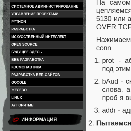
На самом
СИСТЕМНОЕ АДМИНИСТРИРОВАНИЕ
цепляемся
УПРАВЛЕНИЕ ПРОЕКТАМИ
5130 или 
PYTHON
OVER TCP
РАЗРАБОТКА
ИСКУССТВЕННЫЙ ИНТЕЛЛЕКТ
Нажимаем 
OPEN SOURCE
conn
БУДУЩЕЕ ЗДЕСЬ
prot - 
ВЕБ-РАЗРАБОТКА
под этим
КОСМОНАВТИКА
РАЗРАБОТКА ВЕБ-САЙТОВ
bAud - с
GOOGLE
слова, 
ЖЕЛЕЗО
проб я в
LINUX
АЛГОРИТМЫ
addr - а
ИНФОРМАЦИЯ
Пытаемся