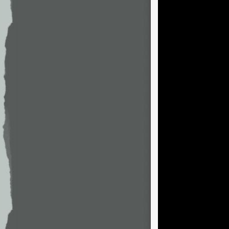
                   
                   
                   
                   
                   
                   
                   
                   
                   
                   
                   
                   
                   
                   
                   
                   
                   
                   
                   
                   
                   
                   
                   
                   
                   
                   
                   
                   
                   
                   
                   
                   