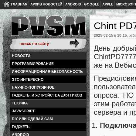
ГЛАВНАЯ
АРХИВ НОВОСТЕЙ
ANDROID
GOOGLE
APPLE
MICROSOF
Chint PD
2025-02-15
в 10:15
, руб
День добрый
ChintPD7777
НОВОСТИ
же на Вебмо
ПРОГРАММИРОВАНИЕ
ИНФОРМАЦИОННАЯ БЕЗОПАСНОСТЬ
Предислови
ЭТО ИНТЕРЕСНО
пользовате
НАУЧНО-ПОПУЛЯРНОЕ
опроса. НО
ГАДЖЕТЫ И УСТРОЙСТВА ДЛЯ ГИКОВ
этим работа
ТЕКУЧКА
сервера и п
JAVASCRIPT
DIY ИЛИ СДЕЛАЙ САМ
Подключ
ГАДЖЕТЫ
ANDROID