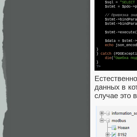
    $sql = 
"SELECT 
    $stmt = $pdo->p
// Привязка зна
    $stmt->bindPara
    $stmt->bindPara
    $stmt->execute(
    $data = $stmt->
echo
 json_encod
}  

} 
catch
 (PDOExcepti
die
(
"Ошибка под
?>
Естественн
данных в ко
случае это в