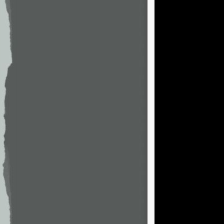
                   
                   
                   
                   
                   
                   
                   
                   
                   
                   
                   
                   
                   
                   
                   
                   
                   
                   
                   
                   
                   
                   
                   
                   
                   
                   
                   
                   
                   