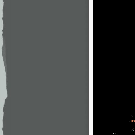
                   
                   
                   
                   
                   
                   
                   
                   
                   
                   
                   
                   
                   
                   
                   
                   
                   
                   
                   
                   
                   
                   
                })

                .
ca
                   
                });

        });
