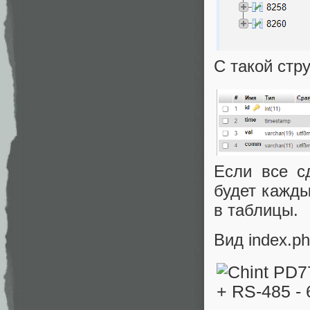
С такой стр
Если все с
будет кажды
в таблицы.
Вид index.p