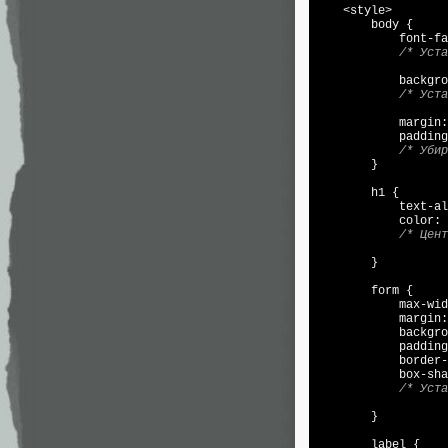
    <style>

        body {

            font-fa
/* Уста
            backgro
/* Уста
            margin:
            padding
/* Убир
        }

        h1 {

            text-al
            color: 
/* Цент
        }

        form {

            max-wid
            margin:
            backgro
            padding
            border-
            box-sha
/* Уста
        }

        label {
