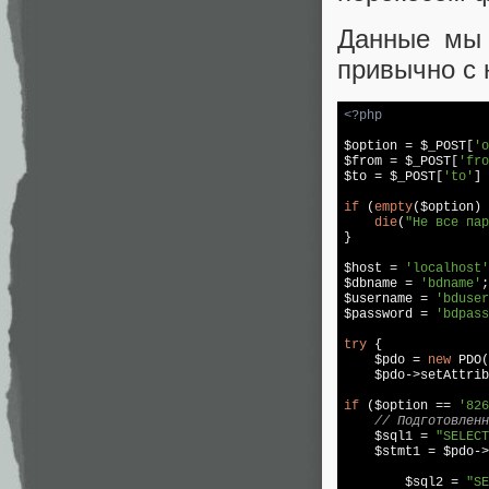
Данные мы 
привычно с 
<?php
$option = $_POST[
'o
$from = $_POST[
'fro
$to = $_POST[
'to'
] 
if
 (
empty
($option) 
die
(
"Не все пар
}

$host = 
'localhost'
$dbname = 
'bdname'
;

$username = 
'bduser
$password = 
'bdpass
try
 {

    $pdo = 
new
 PDO(
    $pdo->setAttrib
if
 ($option == 
'826
// Подготовлен
    $sql1 = 
"SELECT
    $stmt1 = $pdo->
	$sql2 = 
"SE