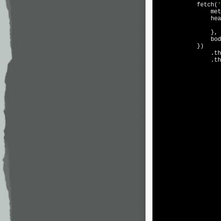
            fetch(
'
                met
                hea
                },

                bod
            })

                .th
                .th
                   
                   
                   
                   
                   
                   
                   
                   
                   
                   
                   
                   