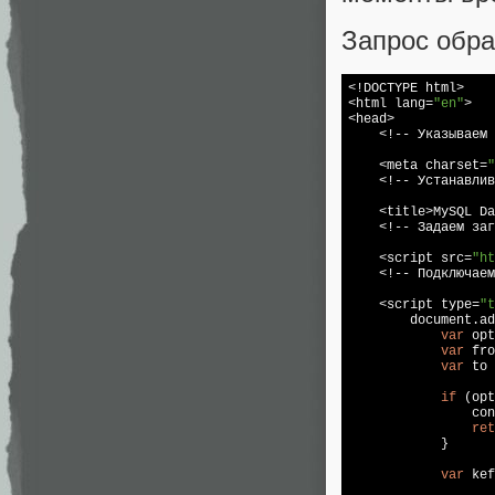
Запрос обр
<!DOCTYPE html>

<html lang=
"en"
>

<head>

    <!-- Указываем 
    <meta charset=
"
    <!-- Устанавлив
    <title>MySQL Da
    <!-- Задаем заг
    <script src=
"ht
    <!-- Подключаем
    <script type=
"t
        document.ad
var
 opt
var
 fro
var
 to 
if
 (opt
                con
ret
            }

var
 kef