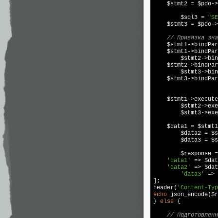
    $stmt2 = $pdo->
	$sql3 = 
"SE
    $stmt3 = $pdo->
// Привязка зна
    $stmt1->bindPar
    $stmt1->bindPar
	$stmt2->bi
    $stmt2->bindPar
	$stmt3->bi
    $stmt3->bindPar
    $stmt1->execute
	$stmt2->execute();

	$stmt3->execute();

    $data1 = $stmt1
	$data2 = $stmt2->fetchAll(PDO::FETCH_ASSOC);

	$data3 = $stmt3->fetchAll(PDO::FETCH_ASSOC);

	$response = [

'data1'
 => $dat
'data2'
 => $dat
'data3'
 => 
];

header(
'Content-Typ
echo
 json_encode($r
} 
else
 {

// Подготовлен