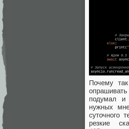
                   
                   
                   
                   
                   
                   
# Закры
            client.
else
:

            print(
# Ждем 0.5 
await
 async
# Запуск асинхронно
Почему так
опрашивать
подумал и
нужных мне
суточного т
резкие ск