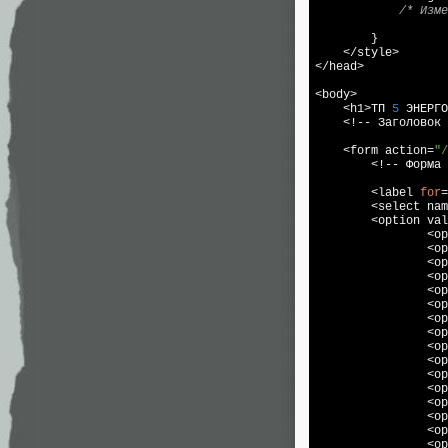
/* Изме
        }

    </style>

</head>

<body>

    <h1>ТП 
5
 ЭНЕРГО
    <!-- Заголовок 
    <form action=
"/
        <!-- Форма 
        <label 
for
=
        <select nam
        <option val
		<
		<
		<
		<
		<
		<
		<
		<
		<
		<
		<
		<
		<
		<
		<
		<