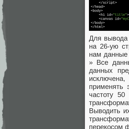
    </script>

</head>

<body>

    <h1 id=
"title"
    <canvas id=
"myC
</body>

</html>
Для вывода 
на 26-ую ст
нам данные 
» Все данн
данных пре
исключена
применять 
частоту 50
трансформа
Выводить их
трансформат
перекосом ф