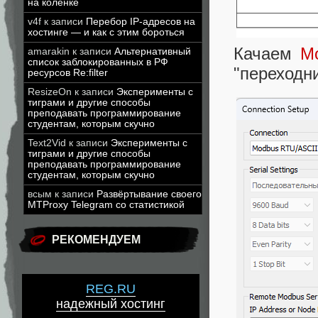
на коленке
v4f
к записи
Перебор IP-адресов на
хостинге — и как с этим бороться
Качаем
M
amarakin
к записи
Альтернативный
список заблокированных в РФ
"переходни
ресурсов Re:filter
ResizeOn
к записи
Эксперименты с
тиграми и другие способы
преподавать программирование
студентам, которым скучно
Text2Vid
к записи
Эксперименты с
тиграми и другие способы
преподавать программирование
студентам, которым скучно
всым
к записи
Развёртывание своего
MTProxy Telegram со статистикой
РЕКОМЕНДУЕМ
REG.RU
надежный хостинг