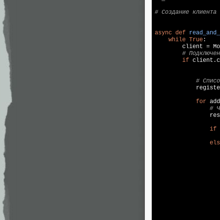
# Создание клиента
async
def
read_and_
while
True
:

        client = Mo
# Подключен
if
 client.c
# Списо
            registe
for
 add
# Ч
                res
if
 
                   
els
                   
                   
                   
                   
                   
                   
                   
                   
                   
                   
                   