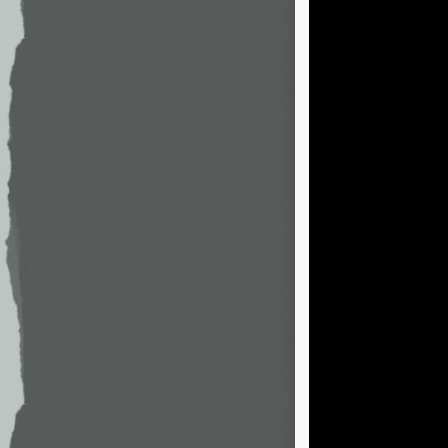
                   
                   
                   
                   
                   
                   
                   
                   
                   
                   
                   
                   
                   
                   
                   
                   
                   
                   
                   
                   
                   
                   
                   
                   
                   
                   