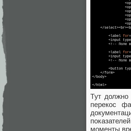
		<
		<
		<
		<
		<
		<
    </select><br><b
        <label 
for
=
        <input type
        <!-- Поле в
        <label 
for
=
        <input type
        <!-- Поле в
        <button typ
    </form>

</body>

</html>
Тут должно 
перекос ф
документа
показател
моменты вр