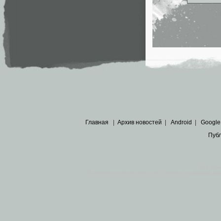
Главная
|
Архив новостей
|
Android
|
Google
Пуб
Все пра
Основными материалами сайта являются
архивные ко