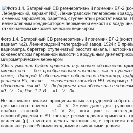
Фото 1.4. Батарейный СВ регенеративный приёмник БЛ-2 (конс
вариант №2). Ленинградский телеграфный завод, 1924 г. В при
вариометра, бареттер, ступенчатый реостат накала. Настройк
конденсатором переменной ёмкости с воздушным диэлектрик
микрометрическим верньером
Здесь уместно будет привести и условное обозначение
при
именно они — без преобразования частоты, как в суперге
позже). Литерой V обозначают собственно детектор, цифр
усиления ВЧ, после — количество каскадов НЧ. Например, 
обозначить как «0—V—0» (впрочем, так обозначали и однолам
«0—V—1»; Рис. 1.2. В — «1—V—0».
Не возникало никаких принципиальных затруднений собрать
для местного приёма — «0—V—2» или даже для групповог
слабых станций — «1—V—2», хотя уже в последнем
самовозбуждения в ВЧ каскаде рекомендовали применять т
усиления (μ), а монтаж делать лаконичным, с короткими с
подальше разнесёнными входными и выходными цепями.