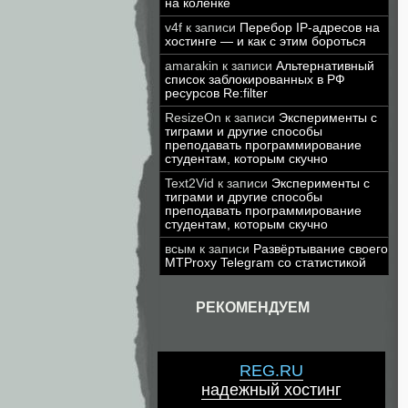
на коленке
v4f
к записи
Перебор IP-адресов на
хостинге — и как с этим бороться
amarakin
к записи
Альтернативный
список заблокированных в РФ
ресурсов Re:filter
ResizeOn
к записи
Эксперименты с
тиграми и другие способы
преподавать программирование
студентам, которым скучно
Text2Vid
к записи
Эксперименты с
тиграми и другие способы
преподавать программирование
студентам, которым скучно
всым
к записи
Развёртывание своего
MTProxy Telegram со статистикой
РЕКОМЕНДУЕМ
REG.RU
надежный хостинг