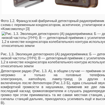
Фото 1.2. Французский фабричный детекторный радиоприёмник 1
схема с переменным конденсатором, аскетичное, утилитарное
«Комсомолец» [3]
Рис. 1.3. Эволюция детекторного (А) радиоприёмника: Б — дет
низкой частоты (УНЧ); В — детекторный приёмник с усилителем
1,2 в качестве конденсатора колебательного контура использу
относительно земли
Детекторное радио (Рис. 1.3. А), в общем случае — приёмник-
негромко и только на головные телефоны (
электронную,
катодную,
лампу-триод (а других
включённую
после
детектора
(Рис.1.3 Б), едва слышный зву
комфортной громкости в наушниках, применив же две ла
последний каскад громкоговорителем и слушать радиопереда
громко при этом принималась та же самая местная станция, 
сигналы станций дальних, приходилось усиливать ещё и высо
В).