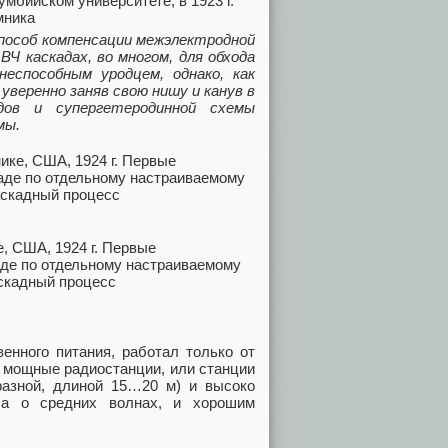
мбийском университете, в 1923 г.
мника
пособ компенсации межэлектродной
ВЧ каскадах, во многом, для обхода
еспособным уродцем, однако, как
уверенно заняв свою нишу и канув в
ов и супергетеродинной схемы
мы.
, США, 1924 г. Первые
аде по отдельному настраиваемому
аскадный процесс
енного питания, работал только от
е мощные радиостанции, или станции
разной, длиной 15…20 м) и высоко
ла о средних волнах, и хорошим