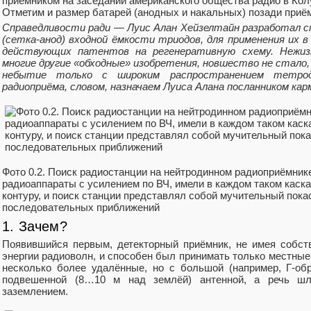
приёмником на заседании американского общества радио в Колу
Отметим и размер батарей (анодных и накальных) позади приё
Справедливости ради — Луис Алан Хейзелтайн разработал с
(сетка-анод) входной ёмкости триодов, для применения их в 
действующих патентов на регенеративную схему. Нежизн
многие другие «обходные» изобретения, новшество не стало, 
небытие только с широким распространением тетрод
радиоприёма, словом, назначаем Луиса Алана посланником кар
Фото 0.2. Поиск радиостанции на нейтродинном радиоприёмнике
радиоаппараты с усилением по ВЧ, имели в каждом таком каск
контуру, и поиск станции представлял собой мучительный пок
последовательных приближений
1. Зачем?
Появившийся первым, детекторный приёмник, не имея собств
энергии радиоволн, и способен был принимать только местны
несколько более удалённые, но с большой (например, Г-об
подвешенной (8…10 м над землёй) антенной, а речь ш
заземлением.