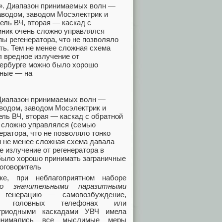
 Диапазон принимаемых волн —
водом, заводом Мосэлектрик и
ль ВЧ, вторая — каскад с обратной
ь сложно управлялся (семью
ератора, что не позволяло тонко
м не менее сложная схема давала
 излучение от регенератора в
 было хорошо принимать заграничные
оговоритель
е, при неблагоприятном наборе
о значительными паразитными
 генерацию — самовозбуждение,
 головных телефонах или
иодными каскадами УВЧ имела
ринимались все мыслимые меры