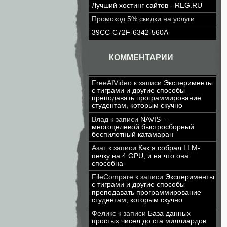
Лучший хостинг сайтов - REG.RU
Промокод 5% скидки на услуги
39CC-C72F-6342-560A
КОММЕНТАРИИ
FreeAIVideo
к записи
Эксперименты
с тиграми и другие способы
преподавать программирование
студентам, которым скучно
Влад
к записи
NAVIS —
многоцелевой быстросборный
беспилотный катамаран
Азат
к записи
Как я собрал LLM-
печку на 4 GPU, и на что она
способна
FileCompare
к записи
Эксперименты
с тиграми и другие способы
преподавать программирование
студентам, которым скучно
Феликс
к записи
База данных
простых чисел до ста миллиардов