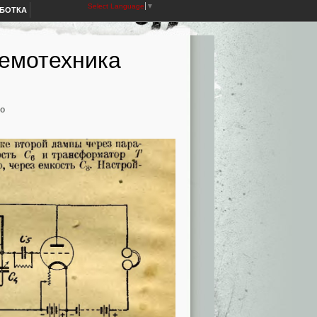
Select Language
▼
АБОТКА
емотехника
о