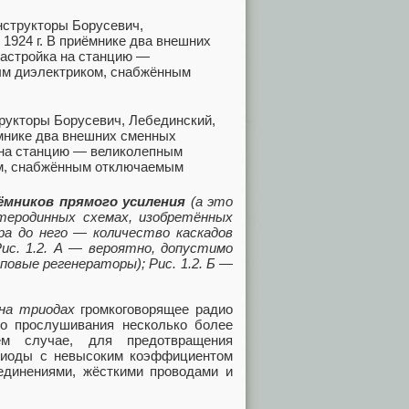
трукторы Борусевич, Лебединский,
ёмнике два внешних сменных
а на станцию — великолепным
ом, снабжённым отключаемым
ёмников прямого усиления
(а это
теродинных схемах, изобретённых
а до него — количество каскадов
Рис. 1.2. А — вероятно, допустимо
повые регенераторы); Рис. 1.2. Б —
на триодах
громкоговорящее радио
о прослушивания несколько более
 случае, для предотвращения
риоды с невысоким коэффициентом
оединениями, жёсткими проводами и