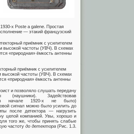
930-х Poste a galene. Простая
 исполнение — этакий французский
екторный приёмник с усилителем
 высокой частоты (УВЧ). В схемах
ется «природная» ёмкость антенны
эгоист и позволяло слушать передачу
наушники). Задействовав
 в начале 1920-х не было)
ковой сигнал можно было усилить до
мпы после детектора — нагрузить
чу целой компанией. Увы, хорошо и
для того же, чтобы принять слабые
кую частоту
до детектора
(Рис. 1.3.