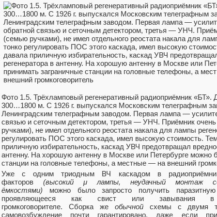
Фото 1.5. Трёхламповый регенеративный радиоприёмник «БТ».
300…1800 м. С 1926 г. выпускался Московским телеграфным за
Ленинградским телеграфным заводом. Первая лампа — усилите
связью и сеточным детектором, третья — УНЧ. Приёмник очен
ручками), не имел отдельного реостата накала для лампы реген
регулировать ПОС этого каскада, имел высокую стоимость. Те
приличную избирательность, каскад УВЧ предотвращал вредное
антенну. На хорошую антенну в Москве или Петербурге можно
станции на головные телефоны, а местные — на внешний громк
Уже с одним триодным ВЧ каскадом в радиоприёмник
факторов
(высокий μ лампы, неудачный монтаж с
ёмкостями)
можно было запросто получить паразитную
проявляющееся как свист или завывания в
громкоговорителе. Сборка же
обычной
схемы с двумя тр
самовозбуждение почти гарантировано, даже если п