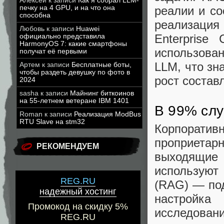
Алексей
к записи
Как я собрал LLM-
реалии и с
печку на 4 GPU, и на что она
способна
реализаци
Любовь
к записи
Huawei
Enterprise
официально представила
HarmonyOS 7: какие смартфоны
использова
получат её первыми
LLM, что зн
Артем
к записи
Бесплатные боты,
чтобы раздеть девушку по фото в
рост состав
2024
sasha
к записи
Майнинг биткоинов
на 55-летнем ветеране IBM 1401
В 99% слу
Roman
к записи
Реализация ModBus
RTU Slave на stm32
Корпорати
проприета
РЕКОМЕНДУЕМ
выходящие
используют
REG.RU
(RAG) — по
надежный хостинг
настройка
Промокод на скидку 5%
исследован
REG.RU