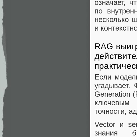
означает, ч
по внутрен
несколько ш
и контекстн
RAG выигр
действите
практичес
Если модел
угадывает. 
Generation 
ключевым 
точности, а
Vector и s
знания б