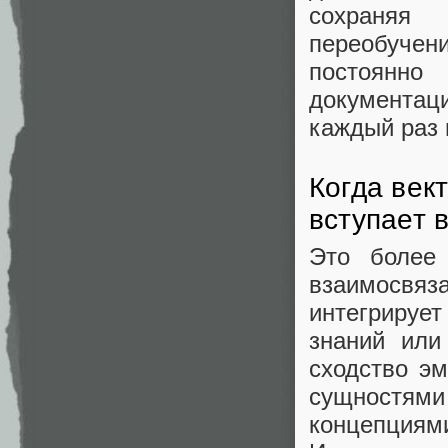
сохраняя
переобучен
постоянно
документа
каждый раз 
Когда век
вступает в
Это более
взаимосвя
интегрируе
знаний или
сходство эм
сущностям
концепциям