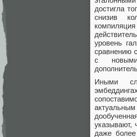
эталонными
достигла то
снизив ко
компиляция
действите
уровень га
сравнению с
с новыми
дополнитель
Иными сло
эмбеддин
сопоставим
актуальным
дообученная
указывают, 
даже более