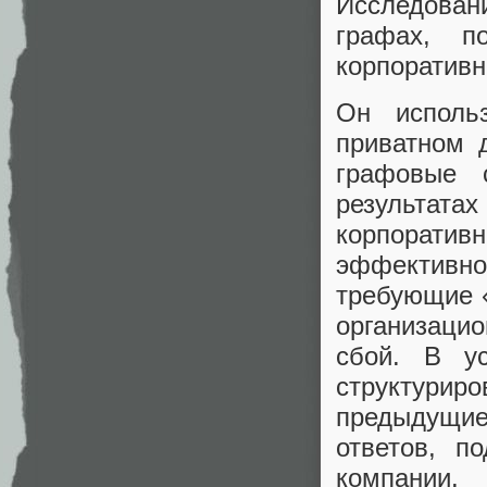
Исследовани
графах, п
корпоратив
Он исполь
приватном 
графовые 
результа
корпорат
эффективн
требующие 
организаци
сбой. В у
структур
предыдущие 
ответов, п
компании.