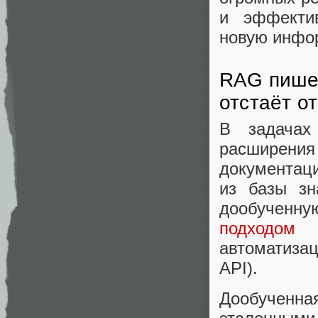
и эффекти
новую инфо
RAG пишет
отстаёт о
В задачах
расширен
документаци
из базы зн
дообучен
подходом
дл
автоматиза
API).
Дообученна