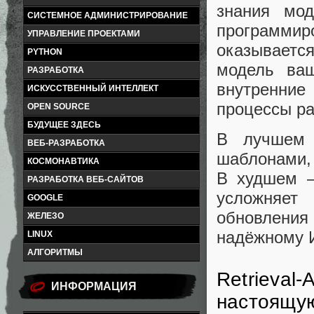
знания мод
СИСТЕМНОЕ АДМИНИСТРИРОВАНИЕ
программи
УПРАВЛЕНИЕ ПРОЕКТАМИ
оказываетс
PYTHON
модель ваш
РАЗРАБОТКА
внутренние
ИСКУССТВЕННЫЙ ИНТЕЛЛЕКТ
процессы ра
OPEN SOURCE
БУДУЩЕЕ ЗДЕСЬ
В лучшем 
ВЕБ-РАЗРАБОТКА
шаблонами,
КОСМОНАВТИКА
В худшем —
РАЗРАБОТКА ВЕБ-САЙТОВ
усложняет
GOOGLE
обновлени
ЖЕЛЕЗО
надёжному 
LINUX
АЛГОРИТМЫ
Retrieval
ИНФОРМАЦИЯ
настоящу