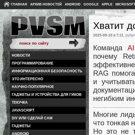
ГЛАВНАЯ
АРХИВ НОВОСТЕЙ
ANDROID
GOOGLE
APPLE
MICROSOF
Хватит д
2025-09-10
в 7:11
, рубр
Команда
A
почему Ret
НОВОСТИ
эффективне
ПРОГРАММИРОВАНИЕ
RAG помога
ИНФОРМАЦИОННАЯ БЕЗОПАСНОСТЬ
ЭТО ИНТЕРЕСНО
и учитыват
НАУЧНО-ПОПУЛЯРНОЕ
документац
ГАДЖЕТЫ И УСТРОЙСТВА ДЛЯ ГИКОВ
негибким ин
ТЕКУЧКА
JAVASCRIPT
Многие лиды
DIY ИЛИ СДЕЛАЙ САМ
что тонкая 
ГАДЖЕТЫ
Но это не 
ANDROID