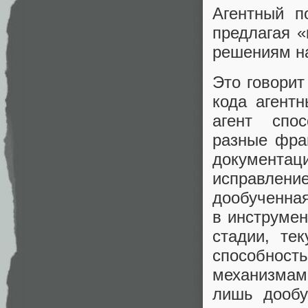
Агентный п
предлагая «
решениям на
Это говорит
кода агент
агент спос
разные фра
документац
исправлен
дообученная
в инструмен
стадии, те
способнос
механизмами
лишь дообу