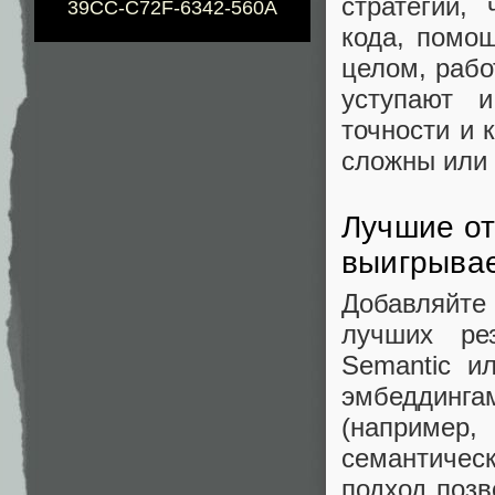
стратегии,
39CC-C72F-6342-560A
кода, помо
целом, рабо
уступают 
точности и 
сложны или
Лучшие от
выигрывае
Добавляйте 
лучших ре
Semantic и
эмбеддинг
(например
семантичес
подход поз