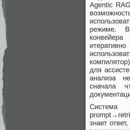
Agentic RAG
возможнос
использов
режиме. В
конвейера
итератив
использо
компилятор)
для ассисте
анализа не
сначала ч
документаци
Система 
prompt→retr
знает ответ