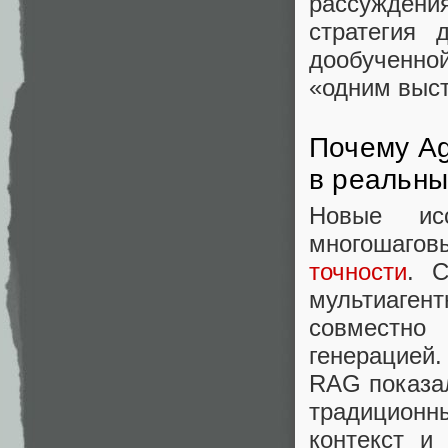
рассуждени
стратегия 
дообученно
«одним выст
Почему Ag
в реальны
Новые ис
многошагов
точности
. 
мультиаге
совместно
генерацией.
RAG показал
традиционн
контекст и