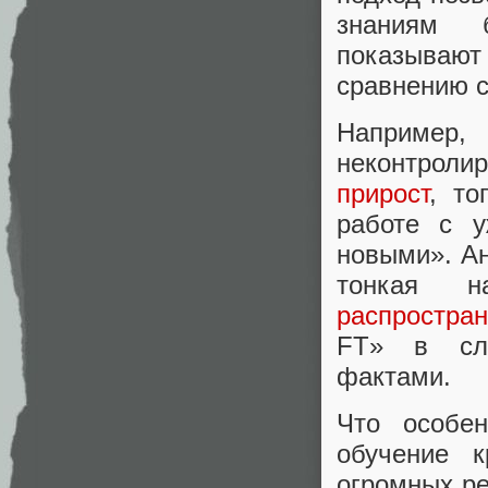
знаниям 
показывают
сравнению с
Например
неконтроли
прирост
, то
работе с у
новыми». Ан
тонкая н
распростра
FT» в слу
фактами.
Что особе
обучение 
огромных ре