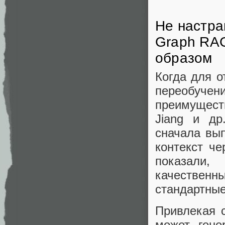
Не настра
Graph RAG
образом
Когда для о
переобучен
преимущест
Jiang и др
сначала вып
контекст ч
показали
качествен
стандартны
Привлекая 
может гене