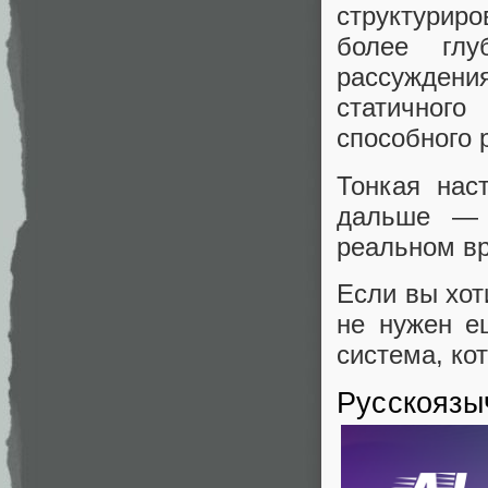
структуриро
более глу
рассужден
статичног
способного 
Тонкая нас
дальше — 
реальном в
Если вы хот
не нужен е
система, кот
Русскоязы