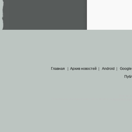
Главная
|
Архив новостей
|
Android
|
Google
Пуб
Все пра
Основными материалами сайта являются
архивные ко