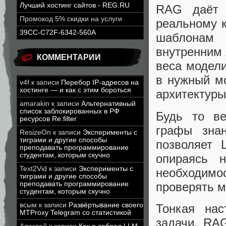
Лучший хостинг сайтов - REG.RU
RAG даёт 
Промокод 5% скидки на услуги
реальному к
39CC-C72F-6342-560A
шаблонам 
внутренним 
КОММЕНТАРИИ
веса модел
в нужный м
v4f
к записи
Перебор IP-адресов на
хостинге — и как с этим бороться
архитектуры
amarakin
к записи
Альтернативный
список заблокированных в РФ
Будь то ве
ресурсов Re:filter
графы зна
ResizeOn
к записи
Эксперименты с
тиграми и другие способы
позволяет 
преподавать программирование
студентам, которым скучно
опираясь 
Text2Vid
к записи
Эксперименты с
необходимос
тиграми и другие способы
проверять м
преподавать программирование
студентам, которым скучно
всым
к записи
Развёртывание своего
Тонкая на
MTProxy Telegram со статистикой
задачи. RA