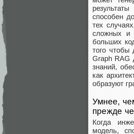
результаты
способен д
тех случаях
сложных и 
больших ко
того чтобы 
Graph RAG 
знаний, обе
как архитек
образуют гр
Умнее, че
прежде че
Когда инж
модель, сп