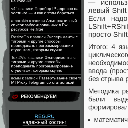
— использ
на коленке
левый Shif
v4f
к записи
Перебор IP-адресов на
хостинге — и как с этим бороться
Если надо
amarakin
к записи
Альтернативный
LShift+RSh
список заблокированных в РФ
ресурсов Re:filter
просто Shift
ResizeOn
к записи
Эксперименты с
тиграми и другие способы
Итого: 4 яз
преподавать программирование
студентам, которым скучно
циклическ
Text2Vid
к записи
Эксперименты с
необходимос
тиграми и другие способы
преподавать программирование
ввода (прос
студентам, которым скучно
без отрыва 
всым
к записи
Развёртывание своего
MTProxy Telegram со статистикой
Методика р
РЕКОМЕНДУЕМ
были выд
формировал
REG.RU
математич
надежный хостинг