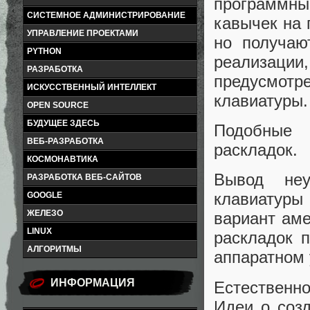
программн
СИСТЕМНОЕ АДМИНИСТРИРОВАНИЕ
кавычек на 
УПРАВЛЕНИЕ ПРОЕКТАМИ
но получаю
PYTHON
реализации
РАЗРАБОТКА
предусмо
ИСКУССТВЕННЫЙ ИНТЕЛЛЕКТ
клавиатуры.
OPEN SOURCE
БУДУЩЕЕ ЗДЕСЬ
Подобные 
ВЕБ-РАЗРАБОТКА
раскладок.
КОСМОНАВТИКА
Вывод неу
РАЗРАБОТКА ВЕБ-САЙТОВ
клавиатуры
GOOGLE
ЖЕЛЕЗО
вариант аме
LINUX
раскладок 
АЛГОРИТМЫ
аппаратном 
ИНФОРМАЦИЯ
Естественно
Идеи о соз