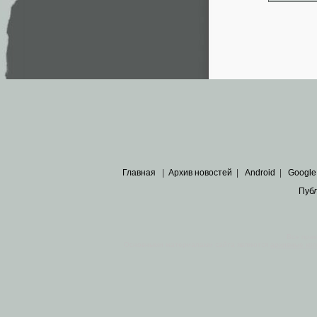
Главная
|
Архив новостей
|
Android
|
Google
Пуб
Все пра
Основными материалами сайта являются
архивные ко