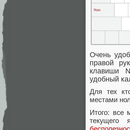
Очень удоб
правой ру
клавиши N
удобный ка
Для тех к
местами нол
Итого: все
текущего 
бесполезн