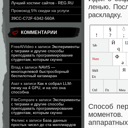
Лучший хостинг сайтов - REG.RU
ленью. Пос
Промокод 5% скидки на услуги
раскладку.
39CC-C72F-6342-560A
КОММЕНТАРИИ
FreeAIVideo
к записи
Эксперименты
с тиграми и другие способы
преподавать программирование
студентам, которым скучно
Влад
к записи
NAVIS —
многоцелевой быстросборный
беспилотный катамаран
Азат
к записи
Как я собрал LLM-
печку на 4 GPU, и на что она
способна
FileCompare
к записи
Эксперименты
с тиграми и другие способы
Способ пе
преподавать программирование
моментов
студентам, которым скучно
Феликс
к записи
База данных
аппаратных
простых чисел до ста миллиардов