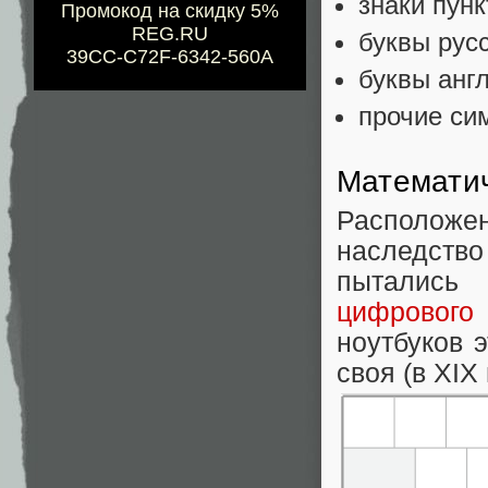
знаки пун
Промокод на скидку 5%
REG.RU
буквы рус
39CC-C72F-6342-560A
буквы анг
прочие си
Математи
Расположен
наследств
пытались
цифрового
ноутбуков 
своя (в XIX