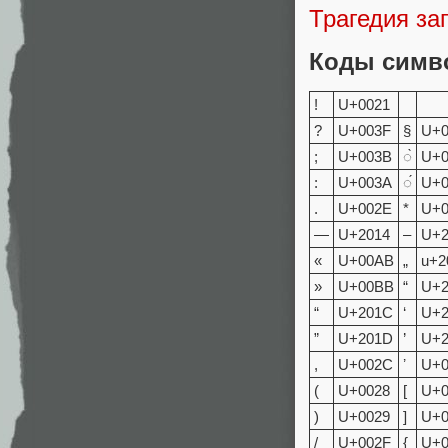
Трагедия за
Коды симв
!
U+0021
?
U+003F
§
U+0
;
U+003B
◌̀
U+0
:
U+003A
◌́
U+0
.
U+002E
*
U+0
—
U+2014
‒
U+2
«
U+00AB
„
u+2
»
U+00BB
“
U+
“
U+201C
‘
U+2
”
U+201D
’
U+2
,
U+002C
ʼ
U+
(
U+0028
[
U+0
)
U+0029
]
U+
/
U+002F
{
U+0