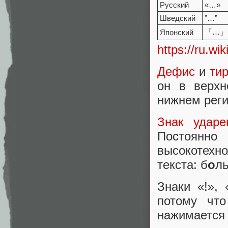
Русский
«…»
Шведский
”…”
「…」
Японский
https://ru.wi
Дефис
и
ти
он в верхн
нижнем реги
Знак ударе
Постоян
высокотехн
текста: б
о
ль
Знаки «!», 
потому что
нажимается 