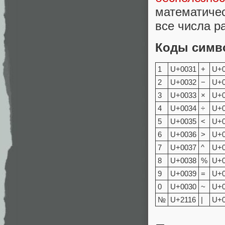
математиче
все числа р
Коды симв
1
U+0031
+
U+
2
U+0032
−
U+
3
U+0033
×
U+
4
U+0034
÷
U+
5
U+0035
<
U+
6
U+0036
>
U+
7
U+0037
^
U+
8
U+0038
%
U+0
9
U+0039
=
U+
0
U+0030
~
U+
№
U+2116
|
U+