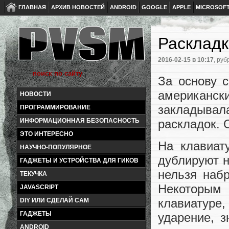
ГЛАВНАЯ
АРХИВ НОВОСТЕЙ
ANDROID
GOOGLE
APPLE
MICROSOF
Раскладк
2016-02-15
в 10:17
, руб
За основу 
американс
НОВОСТИ
закладыва
ПРОГРАММИРОВАНИЕ
раскладок. 
ИНФОРМАЦИОННАЯ БЕЗОПАСНОСТЬ
ЭТО ИНТЕРЕСНО
На клавиат
НАУЧНО-ПОПУЛЯРНОЕ
дублируют на
ГАДЖЕТЫ И УСТРОЙСТВА ДЛЯ ГИКОВ
нельзя набра
ТЕКУЧКА
Некоторы
JAVASCRIPT
клавиатуре,
DIY ИЛИ СДЕЛАЙ САМ
ГАДЖЕТЫ
ударение, з
ANDROID