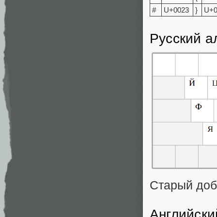
#
U+0023
}
U+
Русский а
Старый до
Английски