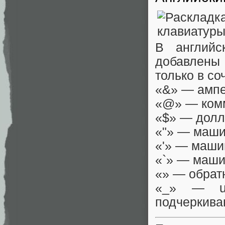
В английс
добавлены
только в со
«&» — ампе
«@» — ком
«$» — долл
«"» — маши
«'» — маши
«`» — маши
«» — обрат
«_» — un
подчеркива