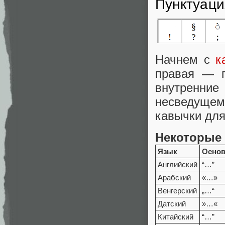
Пунктуаци
Начнем с
к
правая — п
внутренни
несведущем
кавычки для
Некоторые
Язык
Осно
Английский
“…”
Арабский
«…»
Венгерский
„…“
Датский
»…«
Китайский
“…”