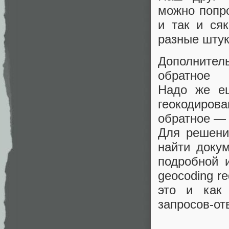
можно попро
и так и ся
разные штук
Дополните
обратное
Надо же ещ
геокодиров
обратное — 
Для решени
найти докум
подробной 
geocoding r
это и как 
запросов-от