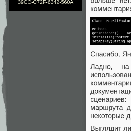
больше нет
39CC-C72F-6342-560A
комментари
Class  MapKitFactor
Methods

getInstance()  - Ge
set
ApiKey(String ap
Спасибо, Ян
Ладно, н
использова
комментари
документац
сценариев:
маршрута д
некоторые д
Выглядит л