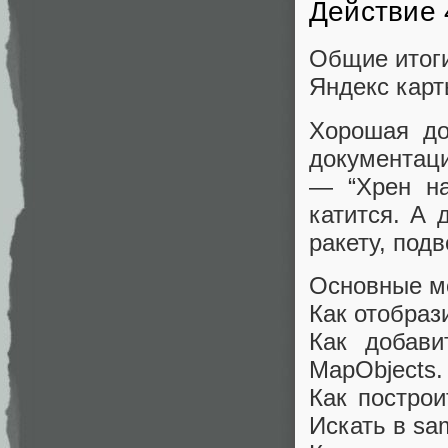
Действие 
Общие итог
Яндекс карт
Хорошая до
документаци
— “Хрен на
катится. А 
ракету, под
Основные м
Как отобрази
Как добави
MapObjects.
Как построи
Искать в sa