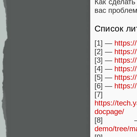
Как сделать
вас пробле
Список ли
[1] —
https:
[2] —
https:
[3] —
https:/
[4] —
https:
[5] —
https:
[6] —
https:
https://tech
docpage/
[8
demo/tree/m