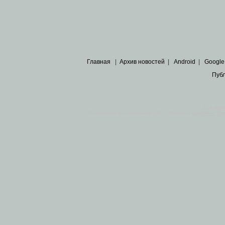
Главная
|
Архив новостей
|
Android
|
Google
Пуб
Все пра
Основными материалами сайта являются
архивные ко