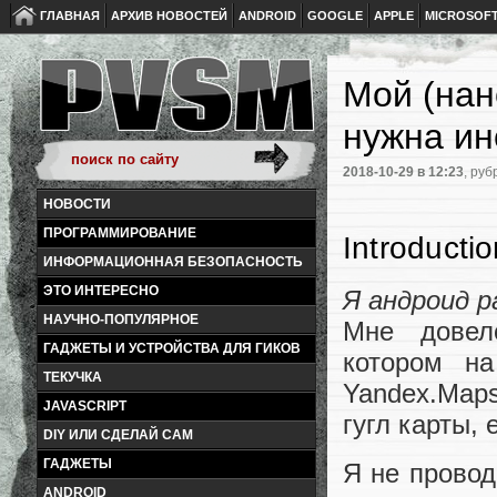
ГЛАВНАЯ
АРХИВ НОВОСТЕЙ
ANDROID
GOOGLE
APPLE
MICROSOF
Мой (нан
нужна ин
2018-10-29
в 12:23
, руб
НОВОСТИ
ПРОГРАММИРОВАНИЕ
Introducti
ИНФОРМАЦИОННАЯ БЕЗОПАСНОСТЬ
ЭТО ИНТЕРЕСНО
Я андроид р
НАУЧНО-ПОПУЛЯРНОЕ
Мне довел
ГАДЖЕТЫ И УСТРОЙСТВА ДЛЯ ГИКОВ
котором на
ТЕКУЧКА
Yandex.Maps
JAVASCRIPT
гугл карты,
DIY ИЛИ СДЕЛАЙ САМ
ГАДЖЕТЫ
Я не провод
ANDROID