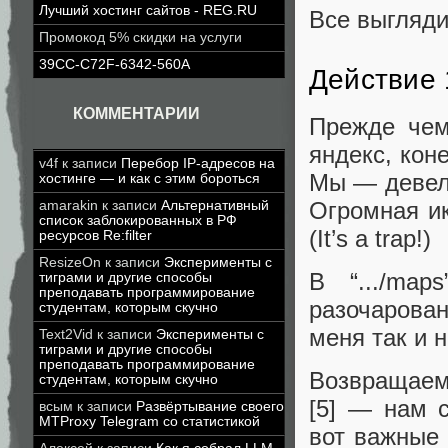
Лучший хостинг сайтов - REG.RU
Все выгляди
Промокод 5% скидки на услуги
39CC-C72F-6342-560A
Действие 
КОММЕНТАРИИ
Прежде чем
яндекс, кон
v4f
к записи
Перебор IP-адресов на
Мы — девел
хостинге — и как с этим бороться
Огромная ик
amarakin
к записи
Альтернативный
список заблокированных в РФ
(It’s a trap!)
ресурсов Re:filter
ResizeOn
к записи
Эксперименты с
В “.../map
тиграми и другие способы
преподавать программирование
разочарован
студентам, которым скучно
меня так и 
Text2Vid
к записи
Эксперименты с
тиграми и другие способы
преподавать программирование
Возвращаемс
студентам, которым скучно
[5] — нам с
всым
к записи
Развёртывание своего
MTProxy Telegram со статистикой
вот важные 