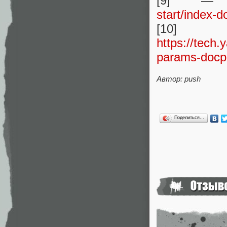
[9] 
start/index-
[
https://tech
params-docp
Автор: push
Поделиться…