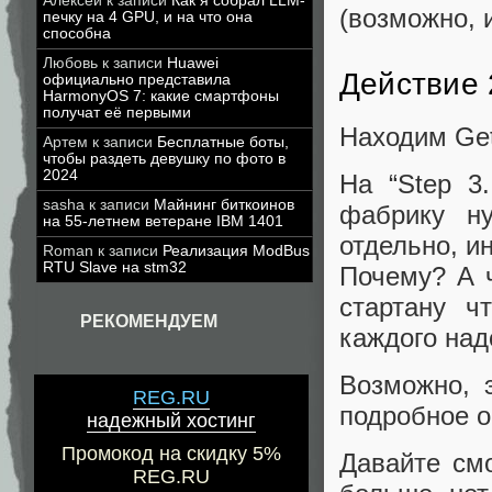
Алексей
к записи
Как я собрал LLM-
(возможно, и
печку на 4 GPU, и на что она
способна
Любовь
к записи
Huawei
Действие 
официально представила
HarmonyOS 7: какие смартфоны
получат её первыми
Находим Gett
Артем
к записи
Бесплатные боты,
чтобы раздеть девушку по фото в
2024
На “Step 3.
sasha
к записи
Майнинг биткоинов
фабрику ну
на 55-летнем ветеране IBM 1401
отдельно, и
Roman
к записи
Реализация ModBus
RTU Slave на stm32
Почему? А ч
стартану ч
РЕКОМЕНДУЕМ
каждого над
Возможно, 
REG.RU
подробное о
надежный хостинг
Промокод на скидку 5%
Давайте смо
REG.RU