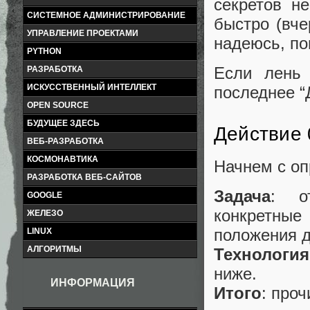
секретов н
СИСТЕМНОЕ АДМИНИСТРИРОВАНИЕ
быстро (вче
УПРАВЛЕНИЕ ПРОЕКТАМИ
надеюсь, по
PYTHON
Если лень 
РАЗРАБОТКА
ИСКУССТВЕННЫЙ ИНТЕЛЛЕКТ
последнее “
OPEN SOURCE
БУДУЩЕЕ ЗДЕСЬ
Действие 
ВЕБ-РАЗРАБОТКА
КОСМОНАВТИКА
Начнем с оп
РАЗРАБОТКА ВЕБ-САЙТОВ
Задача
: о
GOOGLE
конкретные
ЖЕЛЕЗО
положения д
LINUX
АЛГОРИТМЫ
Технология
ниже.
ИНФОРМАЦИЯ
Итого
: про