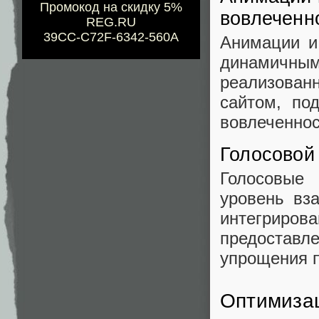
Промокод на скидку 5%
вовлеченн
REG.RU
39CC-C72F-6342-560A
Анимации и
динамичны
реализованн
сайтом, по
вовлеченнос
Голосовой
Голосовые
уровень вз
интегриро
предостав
упрощения п
Оптимизац