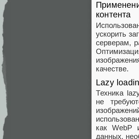
Применени
контента
Использова
ускорить за
серверам, 
Оптимиза
изображения
качестве.
Lazy load
Техника laz
не требуют
изображен
использова
как WebP и
данных, нео