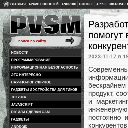
ГЛАВНАЯ
АРХИВ НОВОСТЕЙ
ANDROID
GOOGLE
APPLE
MICROSOF
Разработ
помогут 
конкурен
НОВОСТИ
2023-11-17
в 1
ПРОГРАММИРОВАНИЕ
Современ
ИНФОРМАЦИОННАЯ БЕЗОПАСНОСТЬ
ЭТО ИНТЕРЕСНО
информации
НАУЧНО-ПОПУЛЯРНОЕ
бескрайнем
ГАДЖЕТЫ И УСТРОЙСТВА ДЛЯ ГИКОВ
продукт, со
ТЕКУЧКА
и маркетин
JAVASCRIPT
инженерну
DIY ИЛИ СДЕЛАЙ САМ
постоянно 
ГАДЖЕТЫ
конкурентов
ANDROID