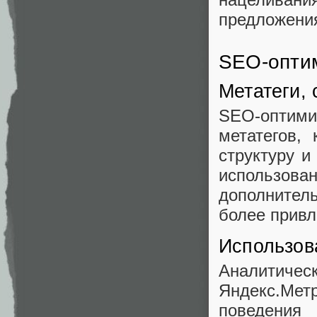
предложени
SEO-оптим
Метатеги,
SEO-оптими
метатегов,
структуру и
использо
дополнител
более привл
Использова
Аналитичес
Яндекс.Ме
поведени