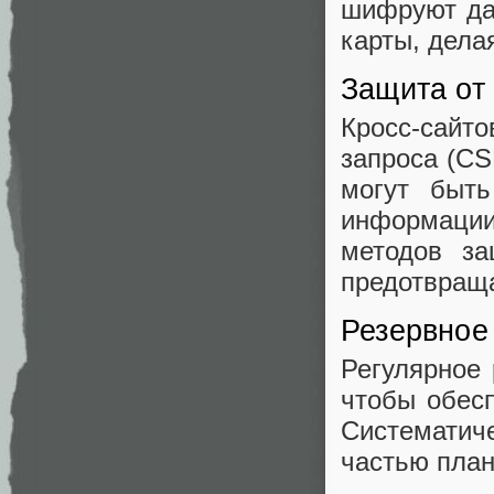
шифруют да
карты, дела
Защита от
Кросс-сайт
запроса (CS
могут быт
информации
методов за
предотвраща
Резервное
Регулярное 
чтобы обесп
Системати
частью план