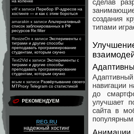
сделав раз
на коленке
занимающиес
v4f
к записи
Перебор IP-адресов на
хостинге — и как с этим бороться
создания к
amarakin
к записи
Альтернативный
типами игра
список заблокированных в РФ
ресурсов Re:filter
ResizeOn
к записи
Эксперименты с
Улучшение
тиграми и другие способы
преподавать программирование
взаимодей
студентам, которым скучно
Text2Vid
к записи
Эксперименты с
Адаптивны
тиграми и другие способы
преподавать программирование
студентам, которым скучно
Адаптивны
всым
к записи
Развёртывание своего
навигации н
MTProxy Telegram со статистикой
до смартф
улучшает п
РЕКОМЕНДУЕМ
сайта в мо
популярным
REG.RU
надежный хостинг
Анимации 