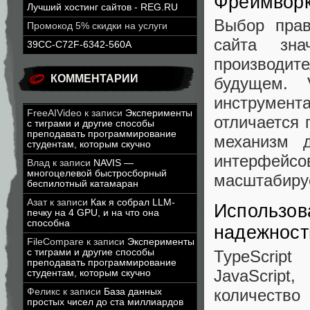
Фреймворки
Лучший хостинг сайтов - REG.RU
Выбор прав
Промокод 5% скидки на услуги
сайта зна
39CC-C72F-6342-560A
производи
КОММЕНТАРИИ
будущем. 
инструмент
FreeAIVideo
к записи
Эксперименты
отличается 
с тиграми и другие способы
преподавать программирование
механизм д
студентам, которым скучно
интерфейсо
Влад
к записи
NAVIS —
многоцелевой быстросборный
масштабиру
беспилотный катамаран
Азат
к записи
Как я собрал LLM-
Использов
печку на 4 GPU, и на что она
способна
надежност
FileCompare
к записи
Эксперименты
TypeScrip
с тиграми и другие способы
преподавать программирование
JavaScript
студентам, которым скучно
количество
Феликс
к записи
База данных
простых чисел до ста миллиардов