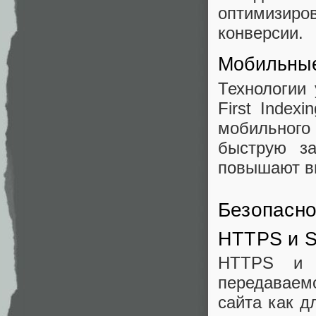
оптимизир
конверсии.
Мобильные
Технологии
First Index
мобильного
быструю за
повышают ви
Безопасно
HTTPS и S
HTTPS и S
передавае
сайта как д