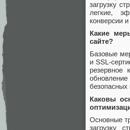
загрузку ст
легкие, э
конверсии и
Какие мер
сайте?
Базовые ме
и SSL-серти
резервное 
обновлени
безопасных 
Каковы ос
оптимизац
Основные т
загрузку с