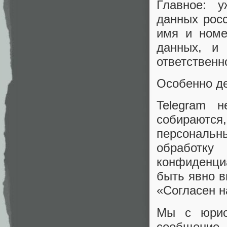
Главное: у
данных рос
имя и номе
данных, и
ответственн
Особенно де
Telegram 
собираются,
персональ
обработ
конфиденци
быть явно в
«Согласен н
Мы с юрис
сообщение,