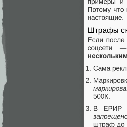
примеры и 
Потому что
настоящие.
Штрафы ск
Если после
соцсети —
нескольким
Сама рекл
Маркиров
маркиров
500К.
В ЕРИР
запрещен
штраф до 