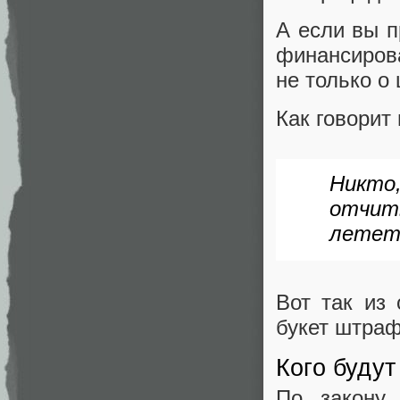
А если вы п
финансирова
не только о
Как говорит
Никт
отчит
лететь
Вот так из
букет штраф
Кого буду
По закону