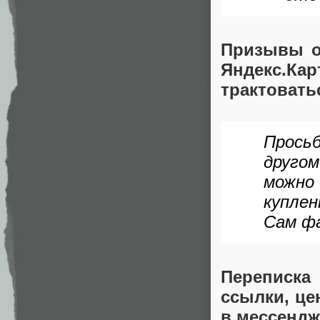
Призывы о
Яндекс.К
трактовать
Просьб
другом
можно
купле
Сам фа
Переписка
ссылки, це
в мессенд