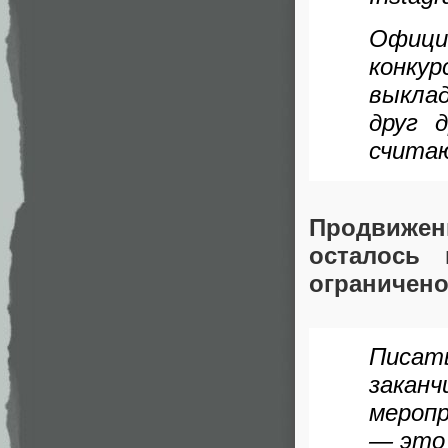
Офиц
конку
выкла
друг 
счита
Продвиже
осталось
ограничен
Писат
закан
мероп
— это 