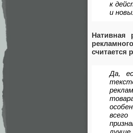
к дейс
и новы
Нативная 
рекламного
считается 
Да, е
текст
рекла
товар
особе
всего
призн
лучше 