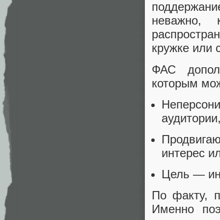
поддержание
неважно,
распростра
кружке или 
ФАС допол
которым мож
Неперсо
аудитории,
Продвига
интерес и
Цель — ин
По факту, 
Именно по