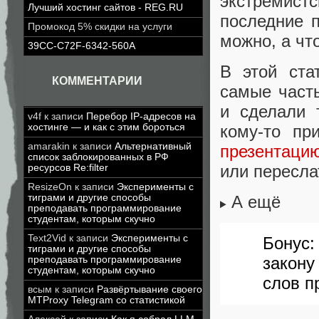
экстремист
Лучший хостинг сайтов - REG.RU
последние 
Промокод 5% скидки на услуги
можно, а что
39CC-C72F-6342-560A
В этой ст
КОММЕНТАРИИ
самые част
и сделали 
v4f
к записи
Перебор IP-адресов на
кому-то пр
хостинге — и как с этим бороться
amarakin
к записи
Альтернативный
презентаци
список заблокированных в РФ
или пересла
ресурсов Re:filter
ResizeOn
к записи
Эксперименты с
тиграми и другие способы
А ещё
преподавать программирование
студентам, которым скучно
Text2Vid
к записи
Эксперименты с
Бонус:
тиграми и другие способы
закон
преподавать программирование
студентам, которым скучно
слов п
всым
к записи
Развёртывание своего
MTProxy Telegram со статистикой