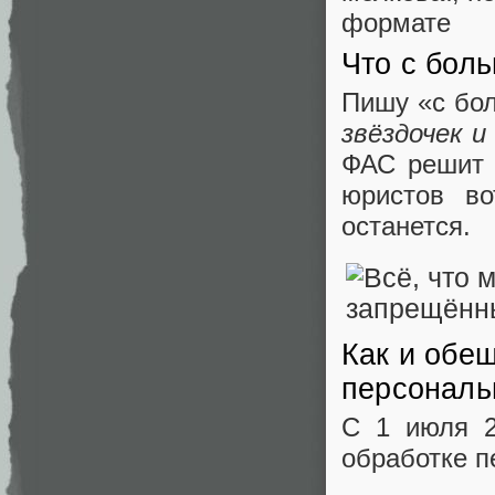
формате
Что с бол
Пишу «с бол
звёздочек и
ФАС решит 
юристов в
останется.
Как и обещ
персональ
С 1 июля 2
обработке п