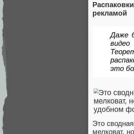
Распаковк
рекламой
Даже 
виде
Теоре
распак
это бо
Это сводная
мелковат, н