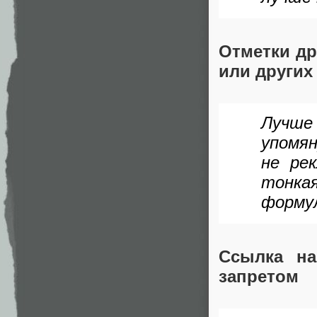
Отметки др
или других
Лучше
упомян
не ре
тонк
формул
Ссылка н
запретом