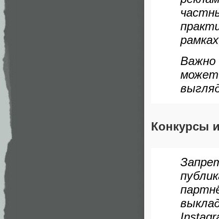
частн
практ
рамках
Важно
может
выгляд
Конкурсы 
Запре
публ
парт
выкл
Instag