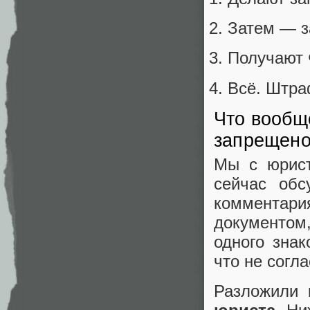
Затем — з
Получают 
Всё. Штра
Что вообщ
запрещен
Мы с юрист
сейчас обс
коммента
документом,
одного зна
что не согл
Разложили 