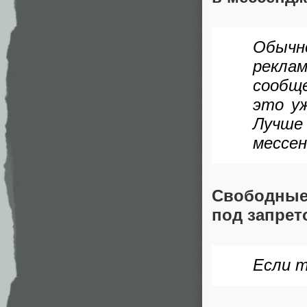
Обычн
рекла
сообщ
это уж
Лучш
мессе
Свободные
под запрет
Если т