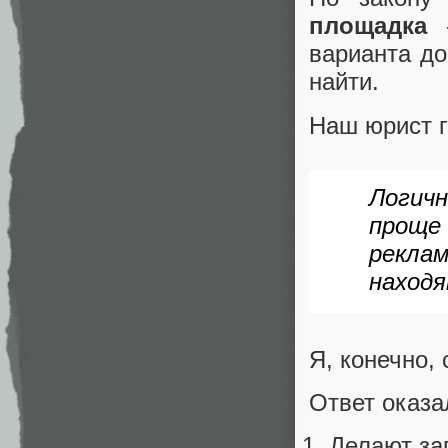
площадка
—
варианта до
найти.
Наш юрист г
Логич
проще 
рекла
находя
Я, конечно,
Ответ оказ
Делают за