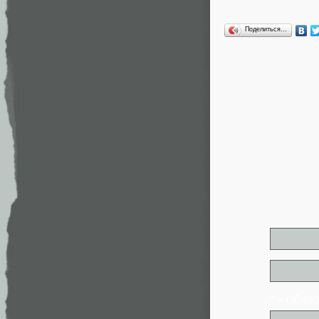
Поделиться…
* - обя