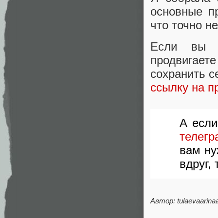
основные п
что точно не
Если вы 
продвигает
сохранить с
ссылку на п
А если
телегр
вам н
вдруг,
Автор: tulaevaarina