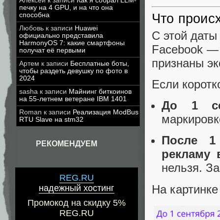
Алексей
к записи
Как я собрал LLM-
печку на 4 GPU, и на что она
способна
Что происх
Любовь
к записи
Huawei
С этой даты
официально представила
HarmonyOS 7: какие смартфоны
Facebook — 
получат её первыми
признаны эк
Артем
к записи
Бесплатные боты,
чтобы раздеть девушку по фото в
2024
Если коротк
sasha
к записи
Майнинг биткоинов
на 55-летнем ветеране IBM 1401
До 1 се
Roman
к записи
Реализация ModBus
маркировк
RTU Slave на stm32
После 1
РЕКОМЕНДУЕМ
рекламу 
нельзя. З
REG.RU
На картинке
надежный хостинг
Промокод на скидку 5%
REG.RU