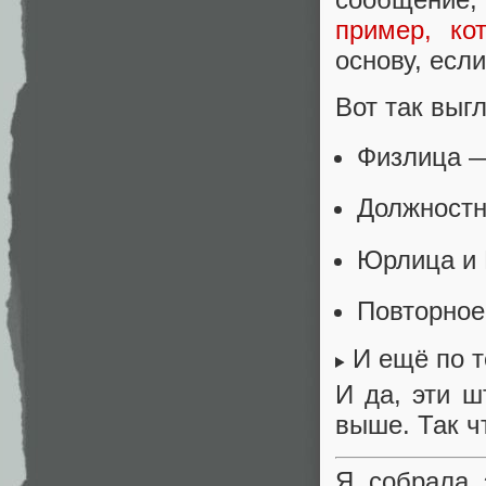
пример, ко
основу, есл
Вот так выг
Физлица —
Должностн
Юрлица и 
Повторное
И ещё по 
И да, эти
выше. Так ч
Я собрала 