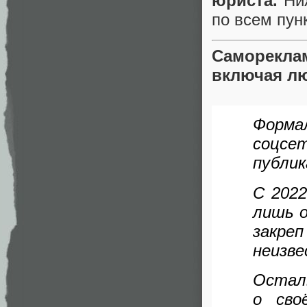
юриста.
Ниж
по всем пун
Саморекла
включая лю
Форма
соцсе
публи
С 2022
лишь о
закре
неизве
Остал
о сво