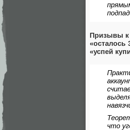
прямы
подпад
Призывы к 
«осталось 
«успей куп
Практ
аккау
счит
выдел
навязч
Теоре
что уг