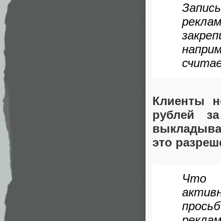
Запис
рекла
закре
напри
считае
Клиенты н
рублей за
выкладывае
это разреш
Что 
активн
прось
рекла