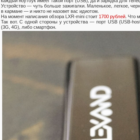
каждый ноутбук имеет такой порт (USB), да и зарядка для теле
Устройство — чуть больше зажигалки. Маленькое, легкое, черн
в кармане — и никто не назовет вас идиотом.
На момент написания обзора LXR-mini стоит
1700 рублей
. Что 
Так вот. С одной стороны у устройства — порт USB (USB-hos
(3G, 4G), либо смартфон.