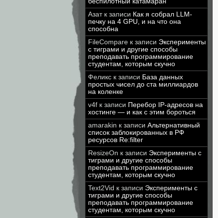
беспилотный катамаран
Азат
к записи
Как я собрал LLM-
печку на 4 GPU, и на что она
способна
FileCompare
к записи
Эксперименты
с тиграми и другие способы
преподавать программирование
студентам, которым скучно
Феликс
к записи
База данных
простых чисел до ста миллиардов
на коленке
v4f
к записи
Перебор IP-адресов на
хостинге — и как с этим бороться
amarakin
к записи
Альтернативный
список заблокированных в РФ
ресурсов Re:filter
ResizeOn
к записи
Эксперименты с
тиграми и другие способы
преподавать программирование
студентам, которым скучно
Text2Vid
к записи
Эксперименты с
тиграми и другие способы
преподавать программирование
студентам, которым скучно