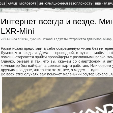
GLE
APPLE
MICROSOFT
ИНФОРМАЦИОННАЯ БЕЗОПАСНОСТЬ
ВЕБ – РАЗР
Интернет всегда и везде. Ми
LXR-Mini
2013-09-24
в 10:46
, рубрики:
lexand
,
Гаджеты. Устройства для гиков
,
обзор
,
Разве можно представить себе современную жизнь без интерне
Думаю, что вряд ли. Дома — проводной, в пути — мобильны
помощь стараются прийти провайдеры с различными варианта
Однако, бывает и так, что вы, скажем со смартфоном, а инт
компьютер без вай-фая, а сетевая карта работает. Или совсем
друзьями на даче, интернета хотят все, а модем — один.
Во всех этих случаях вам поможет маленький роутер Lexand LX