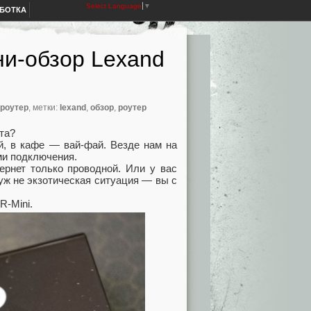
Select Language
▼
АБОТКА
ни-обзор Lexand
роутер
, метки:
lexand
,
обзор
,
роутер
та?
й, в кафе — вай-фай. Везде нам на
ми подключения.
ернет только проводной. Или у вас
 уж не экзотическая ситуация — вы с
R-Mini.