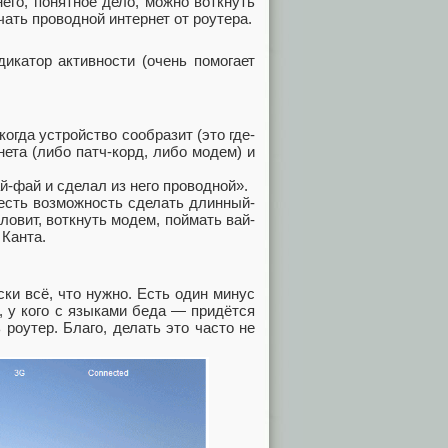
го, понятное дело, можно воткнуть
чать проводной интернет от роутера.
икатор активности (очень помогает
огда устройство сообразит (это где-
нета (либо патч-корд, либо модем) и
й-фай и сделал из него проводной».
 есть возможность сделать длинный-
ловит, воткнуть модем, поймать вай-
 Канта.
ки всё, что нужно. Есть один минус
, у кого с языками беда — придётся
роутер. Благо, делать это часто не