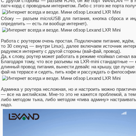
С другой стороны — разъем RJ45, он же порт WAN/LAN — в не
патч-корд с проводным интернетом. Либо с этого же порта полу
Сбоку — разъем microUSB для питания, кнопка сброса и инд
определить — есть ли вообще интернет).
Работа с роутером очень простая. Подключаем питание, ждём, к
то 30 секунд — внутри Linux), далее включаем источник интер
радуемся интернету с другой стороны (вай-фай, провод).
Да, к слову, роутер может работать в режиме «поймал сигнал ва
Благодаря тому, что все разъемы на LXR-mini стандартные —
длинный провод питания, вынести девайс на крышу, где лучше 
фай на террасе и сидеть, пить кофе и рассуждать о философии
Админка у роутера несложная, но и настроить можно практичес
— все на английском. Мне-то это не кажется проблемой, а тем
либо методом тыка, либо методом «пива админу» настраивать 
надо.