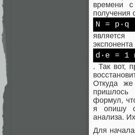
времени с
получения о
N
= p·q
является
экспонента
d·e = 1 
. Так вот,
восстанови
Откуда же
пришлось 
формул, что
я опишу о
анализа. Их
Для начала