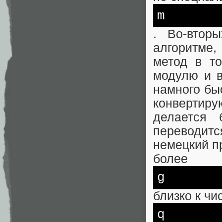
m
. Во-втор
алгоритме,
метод в т
модулю и в
намного бы
конвертиру
делается 
переводится
немецкий п
более
g
близко к чи
q