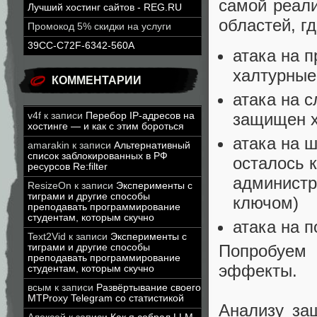
самой реали
Лучший хостинг сайтов - REG.RU
областей, г
Промокод 5% скидки на услуги
39CC-C72F-6342-560A
атака на 
халтурные
КОММЕНТАРИИ
атака на 
защищен х
v4f
к записи
Перебор IP-адресов на
хостинге — и как с этим бороться
атака на 
amarakin
к записи
Альтернативный
список заблокированных в РФ
осталось 
ресурсов Re:filter
администр
ResizeOn
к записи
Эксперименты с
тиграми и другие способы
ключом)
преподавать программирование
студентам, которым скучно
атака на 
Text2Vid
к записи
Эксперименты с
Попробуем
тиграми и другие способы
преподавать программирование
эффекты.
студентам, которым скучно
всым
к записи
Развёртывание своего
MTProxy Telegram со статистикой
Анализу за