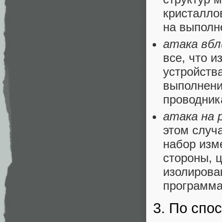
кристалло
на выполне
атака вбл
все, что 
устройств
выполнени
проводник
атака на 
этом случа
набор изм
стороны, 
изолирова
программ
3. По спо