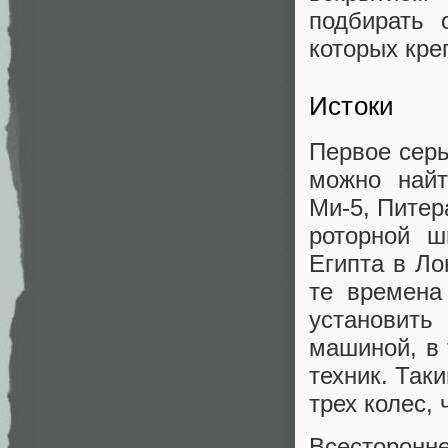
подбирать 
которых кре
Истоки
Первое серь
можно найт
Ми-5, Питер
роторной ш
Египта в Ло
те времена
установить
машиной, в 
техник. Так
трех колес,
Всесторонн