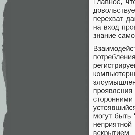
Главное, чт
довольств
перехват да
на вход про
знание само
Взаимодей
потреблен
регистриру
компьютерн
злоумышл
проявлени
сторонним
устоявшийся
могут быть 
неприятной
вскрытием 