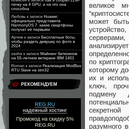
Алексей
к записи
Как я собрал LLM-
великое м
печку на 4 GPU, и на что она
способна
“криптосист
Любовь
к записи
Huawei
может быть
официально представила
HarmonyOS 7: какие смартфоны
устройство
получат её первыми
серверами
Артем
к записи
Бесплатные боты,
чтобы раздеть девушку по фото в
анализиру
2024
определенно
sasha
к записи
Майнинг биткоинов
на 55-летнем ветеране IBM 1401
по криптогр
Roman
к записи
Реализация ModBus
которому до
RTU Slave на stm32
их и испол
РЕКОМЕНДУЕМ
ключ, про
подмену 
потенциаль
REG.RU
секретной
надежный хостинг
правдопод
Промокод на скидку 5%
REG.RU
разумного в