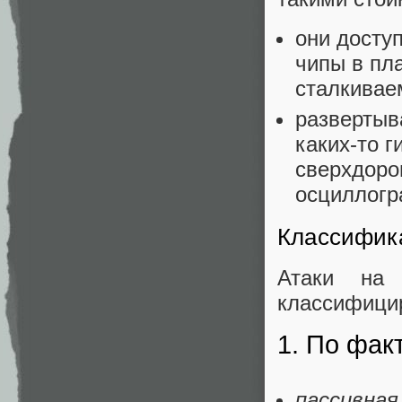
они досту
чипы в пл
сталкивае
развертыв
каких-то 
сверхдоро
осциллогр
Классифик
Атаки на
классифици
1. По фак
пассивная