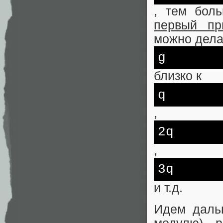
, тем бол
первый пр
можно дела
g
близко к
q
,
2q
,
3q
и т.д.
Идем даль