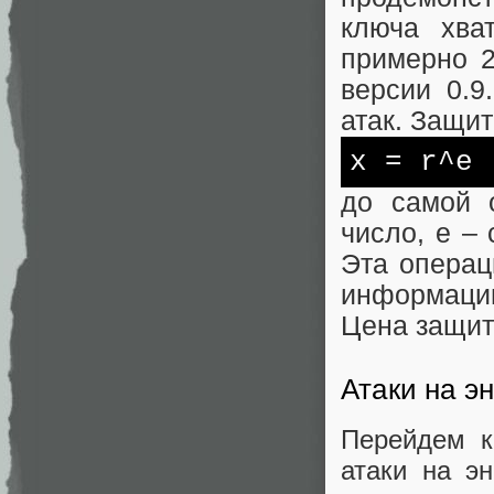
ключа хва
примерно 2
версии 0.9
атак. Защи
x
= r^e 
до самой 
число, e –
Эта операц
информации
Цена защит
Атаки на э
Перейдем к
атаки на э