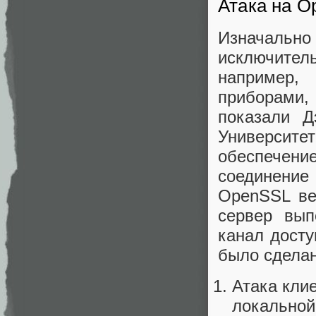
Атака на O
Изначально
исключите
например,
приборами,
показали 
Университе
обеспечени
соединени
OpenSSL вер
сервер вып
канал досту
было сделан
Атака кли
локальной