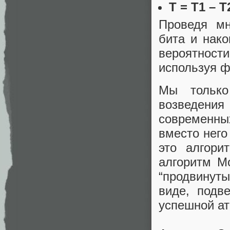
T = T1 – T
Проведя мн
бита и нако
вероятности
используя ф
Мы только
возведения
современны
вместо нег
это алгори
алгоритм М
“продвинут
виде, подв
успешной ат