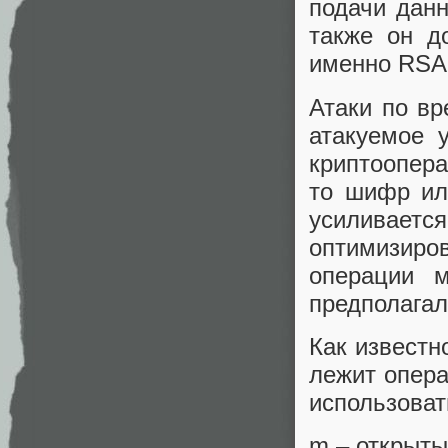
подачи данн
также он до
именно RSA
Атаки по вр
атакуемое 
криптоопера
то шифр или
усиливает
оптимизиро
операции 
предполагал
Как известно
лежит опера
использоват
m – открыты