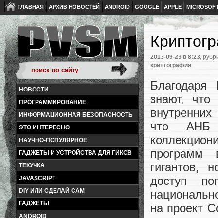
ГЛАВНАЯ
АРХИВ НОВОСТЕЙ
ANDROID
GOOGLE
APPLE
MICROSOF
Криптог
2013-09-23
в 8:23
, рубр
криптография
Благодаря
НОВОСТИ
знают, что
ПРОГРАММИРОВАНИЕ
внутренних 
ИНФОРМАЦИОННАЯ БЕЗОПАСНОСТЬ
что АНБ 
ЭТО ИНТЕРЕСНО
коллекцион
НАУЧНО-ПОПУЛЯРНОЕ
программ 
ГАДЖЕТЫ И УСТРОЙСТВА ДЛЯ ГИКОВ
гигантов, 
ТЕКУЧКА
доступ п
JAVASCRIPT
DIY ИЛИ СДЕЛАЙ САМ
национально
ГАДЖЕТЫ
на проект C
ANDROID