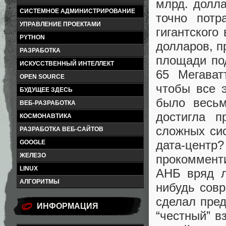
млрд. долла
СИСТЕМНОЕ АДМИНИСТРИРОВАНИЕ
точно потр
УПРАВЛЕНИЕ ПРОЕКТАМИ
гигантского
PYTHON
долларов, п
РАЗРАБОТКА
площади по
ИСКУССТВЕННЫЙ ИНТЕЛЛЕКТ
65 Мегават
OPEN SOURCE
чтобы все 
БУДУЩЕЕ ЗДЕСЬ
было весьм
ВЕБ-РАЗРАБОТКА
достигла п
КОСМОНАВТИКА
сложных си
РАЗРАБОТКА ВЕБ-САЙТОВ
дата-цен
GOOGLE
ЖЕЛЕЗО
прокоммент
LINUX
АНБ вряд л
АЛГОРИТМЫ
нибудь сов
сделал пред
ИНФОРМАЦИЯ
“честный” в