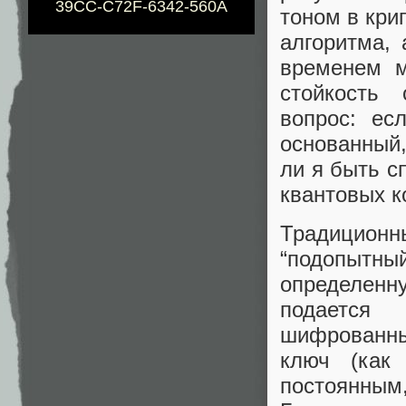
39CC-C72F-6342-560A
тоном в кри
алгоритма,
временем м
стойкость 
вопрос: ес
основанный,
ли я быть с
квантовых к
Традиционн
“подопытны
определенн
подается
шифрованны
ключ (как
постоянным,