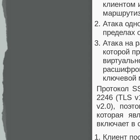
клиентом 
маршрутиз
Атака одно
пределах 
Атака на 
которой п
виртуальн
расшифров
ключевой
Протокол SS
2246 (TLS v1
v2.0), поэт
которая яв
включает в 
Клиент по