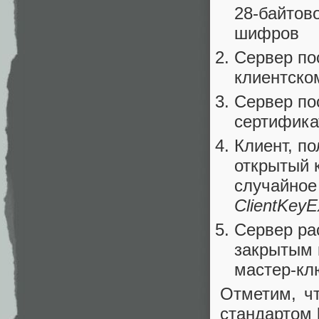
28-байтов
шифров
Сервер п
клиентско
Сервер п
сертифик
Клиент, по
открытый 
случайное
ClientKey
Сервер ра
закрытым 
мастер-кл
Отметим, чт
стандартом