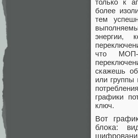
только к а
более изол
тем успешн
выполняемы
энергии, 
переключени
что МОП-
переключени
скажешь об
или группы
потребления
графики по
ключ.
Вот графи
блока: ви
шифрования