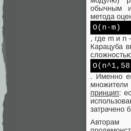
модулю) р
обычным
метода оце
O(n·m)
, где m и n
Карацуба в
сложность
O(n^1,58
. Именно е
множители 
принцип
: е
использован
затрачено 
Авторам
продемонст