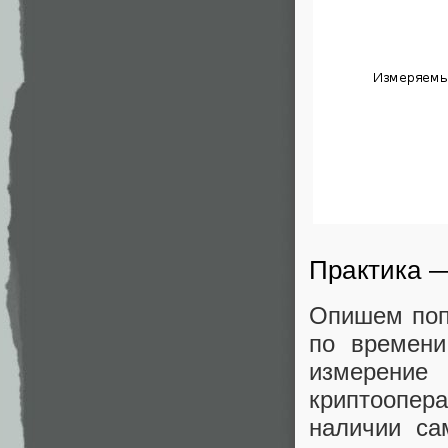
Практика 
Опишем поп
по времени
измерение
криптоопер
наличии са