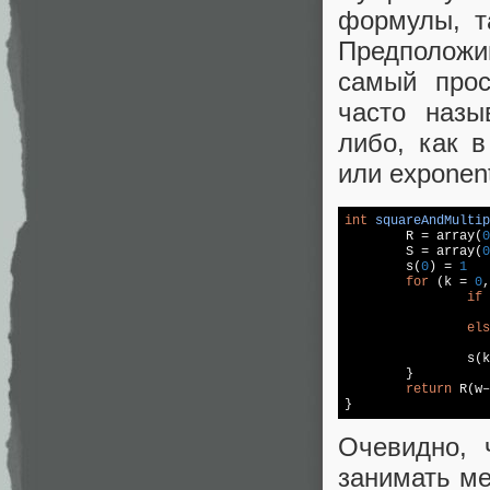
формулы, т
Предположи
самый прос
часто назы
либо, как в
или exponent
int
squareAndMultip
	R = 
array
(
0
	S = 
array
(
0
	s(
0
) = 
1
for
 (k = 
0
,
if
 
els
		s(
	}

return
 R(w–
Очевидно, 
занимать ме