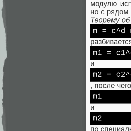
модулю исп
но с рядом
Теорему о
m
= c^d 
разбиваетс
m1
= c1^
и
m2
= c2^
, после чег
m1
и
m2
по специал