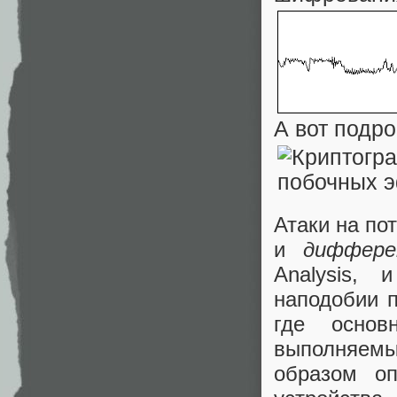
А вот подро
Атаки на по
и
диффере
Analysis, 
наподобии 
где основ
выполняем
образом оп