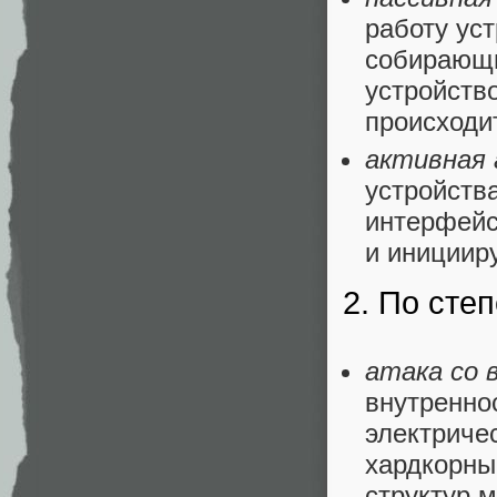
работу ус
собирающи
устройство
происходи
активная
устройств
интерфейс
и иницииру
2. По сте
атака со
внутренно
электриче
хардкорны
структур 