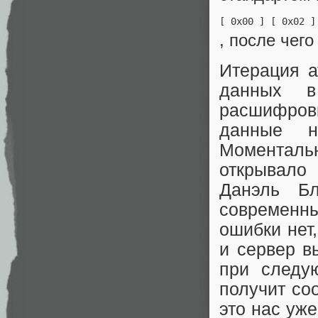
[ 0x00 ] [ 0x02 ]
, после чег
Итерация а
данных в
расшифров
данные н
Моменталь
открывало
Данэль Бл
современн
ошибки нет
и сервер в
при следу
получит со
это нас уже