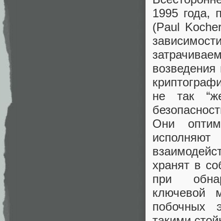
1995 года,
(Paul Koche
зависимости
затрачивае
возведения 
криптографи
не так “ж
безопасност
Они оптим
исполняю
взаимодейс
хранят в со
при обнар
ключевой м
побочных 
такими стой