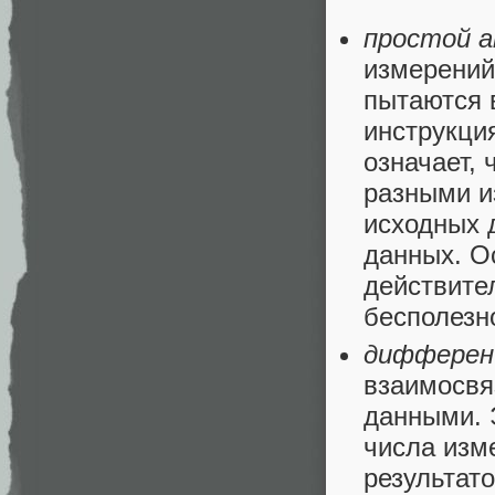
простой а
измерений
пытаются 
инструкци
означает,
разными и
исходных 
данных. О
действите
бесполезн
дифферен
взаимосвя
данными. 
числа изм
результат