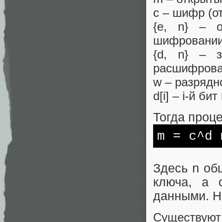
c – шифр (о
{e, n} – 
шифровании
{d, n} – 
расшифрова
w – разрядн
d[i] – i-й би
Тогда проц
m
= c^d 
Здесь n об
ключа, а 
данными. Н
Существую