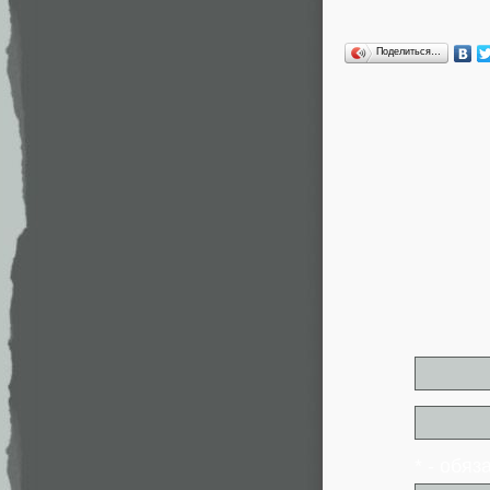
Поделиться…
* - обя