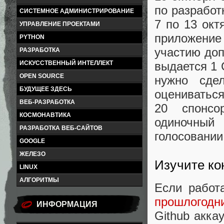
по разработ
СИСТЕМНОЕ АДМИНИСТРИРОВАНИЕ
7 по 13 окт
УПРАВЛЕНИЕ ПРОЕКТАМИ
приложение 
PYTHON
участию доп
РАЗРАБОТКА
ИСКУССТВЕННЫЙ ИНТЕЛЛЕКТ
выдается 1 
OPEN SOURCE
нужно сдел
БУДУЩЕЕ ЗДЕСЬ
оцениваться
ВЕБ-РАЗРАБОТКА
20 спонсо
КОСМОНАВТИКА
одиночный
РАЗРАБОТКА ВЕБ-САЙТОВ
голосовании
GOOGLE
ЖЕЛЕЗО
Изучите ко
LINUX
АЛГОРИТМЫ
Если работ
прошлогодн
ИНФОРМАЦИЯ
Github акка