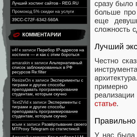
сразу было п
Лучший хостинг сайтов - REG.RU
больше про
Промокод 5% скидки на услуги
еще девушк
39CC-C72F-6342-560A
сложность с
КОММЕНТАРИИ
Лучший экс
v4f
к записи
Перебор IP-адресов на
хостинге — и как с этим бороться
Честно сказ
amarakin
к записи
Альтернативный
список заблокированных в РФ
инструмен
ресурсов Re:filter
архитектур
ResizeOn
к записи
Эксперименты с
примерно
тиграми и другие способы
преподавать программирование
реализации
студентам, которым скучно
статье
.
Text2Vid
к записи
Эксперименты с
тиграми и другие способы
преподавать программирование
студентам, которым скучно
Правильно 
всым
к записи
Развёртывание своего
MTProxy Telegram со статистикой
У нас была 