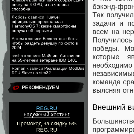
Алексей
к записи
Как я собрал LLM-
бэкэнд-фрон
печку на 4 GPU, и на что она
способна
Так получил
Любовь
к записи
Huawei
задачи и п
официально представила
HarmonyOS 7: какие смартфоны
всем на нер
получат её первыми
Получилос
Артем
к записи
Бесплатные боты,
чтобы раздеть девушку по фото в
победы. Мо
2024
которые я
sasha
к записи
Майнинг биткоинов
на 55-летнем ветеране IBM 1401
необходимо 
Roman
к записи
Реализация ModBus
независимы
RTU Slave на stm32
команда сра
РЕКОМЕНДУЕМ
выясняя от
Внешний в
REG.RU
надежный хостинг
Большинс
Промокод на скидку 5%
программиро
REG.RU