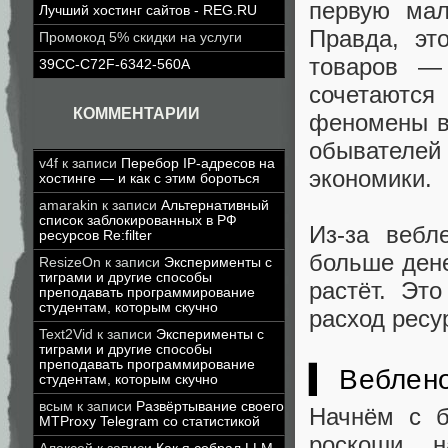
первую мал
Лучший хостинг сайтов - REG.RU
Правда, эт
Промокод 5% скидки на услуги
товаров 
39CC-C72F-6342-560A
сочетаютс
КОММЕНТАРИИ
феномены в
обывателе
v4f
к записи
Перебор IP-адресов на
экономики.
хостинге — и как с этим бороться
amarakin
к записи
Альтернативный
список заблокированных в РФ
Из-за вебл
ресурсов Re:filter
больше дене
ResizeOn
к записи
Эксперименты с
тиграми и другие способы
растёт. Эт
преподавать программирование
студентам, которым скучно
расход ресу
Text2Vid
к записи
Эксперименты с
тиграми и другие способы
преподавать программирование
▍ Веблен
студентам, которым скучно
всым
к записи
Развёртывание своего
Начнём с 
MTProxy Telegram со статистикой
роскоши, н