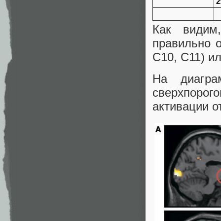
2
Как видим
правильно о
С10, С11) и
На диагр
сверхпорог
активации о