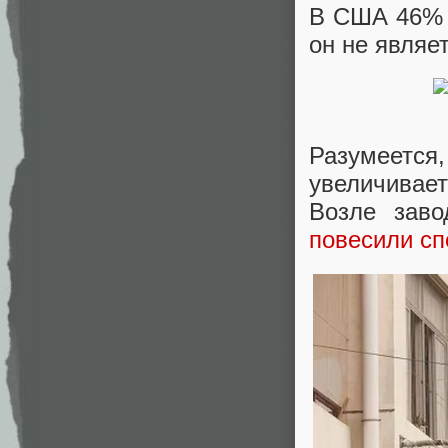
В США 46% 
он не являе
Разумеетс
увеличивае
Возле заво
повесили сп