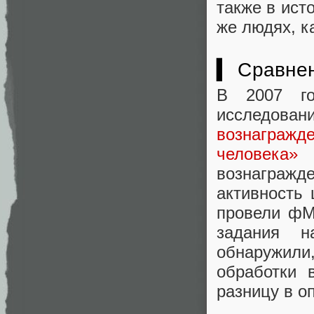
также в ист
же людях, к
▍ Сравнен
В 2007 г
исследован
вознагражде
человека»
о
вознаграж
активность
провели фМ
задания н
обнаружили
обработки 
разницу в о