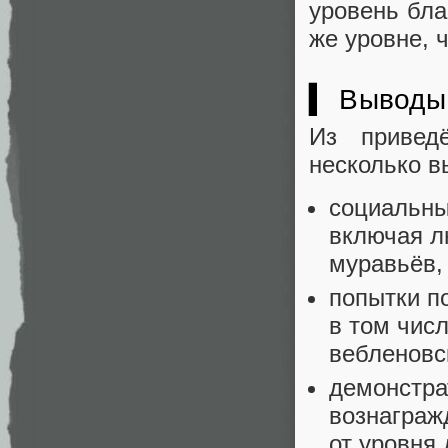
уровень бла
же уровне, 
▍ Выводы
Из привед
несколько в
социальны
включая лю
муравьёв,
попытки п
в том чис
вебленовс
демонстра
вознаграж
от уровня 