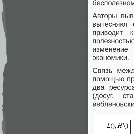
бесполезном
Авторы выв
вытесняют 
приводит 
полезностью
изменение
экономики.
Связь межд
помощью про
два ресурс
(досуг, с
вебленовски