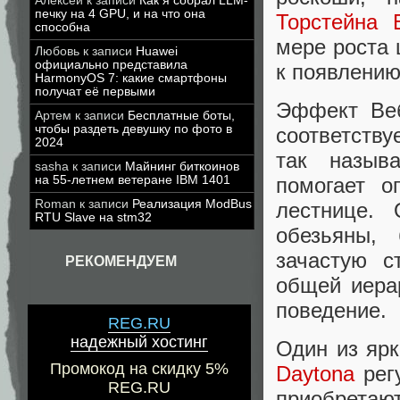
Алексей
к записи
Как я собрал LLM-
печку на 4 GPU, и на что она
Торстейна 
способна
мере роста 
Любовь
к записи
Huawei
официально представила
к появлению
HarmonyOS 7: какие смартфоны
получат её первыми
Эффект Веб
Артем
к записи
Бесплатные боты,
чтобы раздеть девушку по фото в
соответству
2024
так назы
sasha
к записи
Майнинг биткоинов
помогает о
на 55-летнем ветеране IBM 1401
Roman
к записи
Реализация ModBus
лестнице.
RTU Slave на stm32
обезьяны,
зачастую с
РЕКОМЕНДУЕМ
общей иера
поведение.
REG.RU
надежный хостинг
Один из яр
Промокод на скидку 5%
Daytona
рег
REG.RU
приобретают