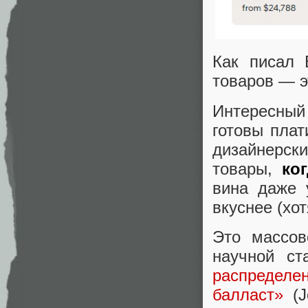
Как писал 
товаров — э
Интересный
готовы пла
дизайнерски
товары,
ко
вина даже 
вкуснее (хо
Это массов
научной с
распредел
балласт»
(Jo