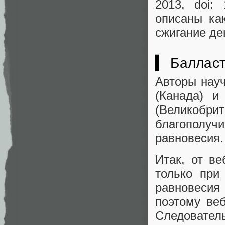
2013, doi: 
описаны ка
сжигание де
▍ Балласт
Авторы науч
(Канада) и
(Великобри
благополуч
равновесия.
Итак, от в
только при
равновеси
поэтому ве
Следовател