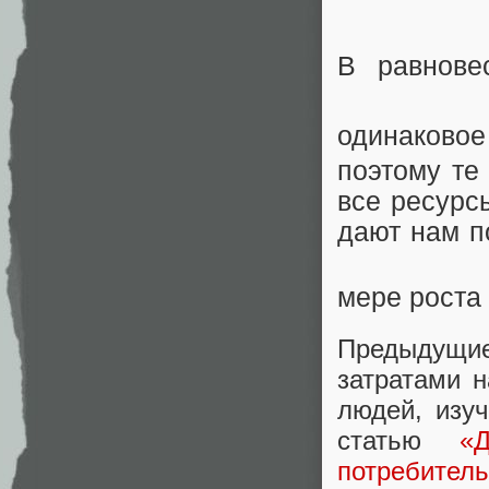
В равнов
одинаково
поэтому те
все ресурс
дают нам п
мере роста
Предыдущи
затратами 
людей, изу
статью
«
потребитель