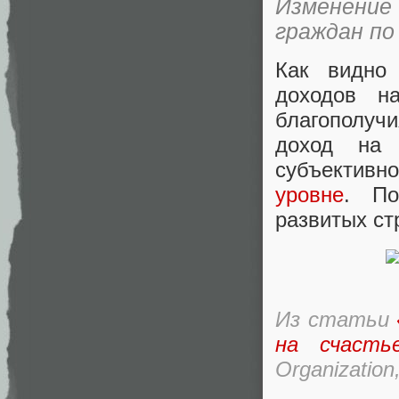
Изменени
граждан по
Как видно
доходов н
благополуч
доход на 
субъективн
уровне
. По
развитых ст
Из статьи
на счасть
Organization