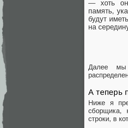
— хоть он
память, ук
будут имет
на середину
Далее мы
распределен
А теперь 
Ниже я пре
сборщика, 
строки, в к