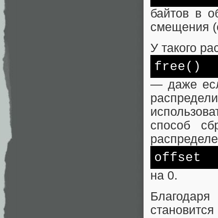
байтов в о
смещения (o
У такого р
free
()
— даже есл
распредели
использова
способ сб
распределе
offset
на 0.
Благодаря 
становится