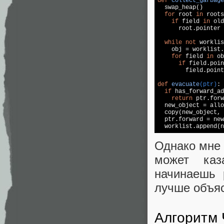
def
collect_garbage

  swap_heap()

for
 root 
in
 roots
if
 field 
in
 old
      root.pointer 
while
not
 worklis
    obj = worklist.
for
 field 
in
 ob
if
 field.poin
        field.point
def
evacuate
(ptr)
:
if
 has_forward_ad
return
 ptr.forw
  new_object = allo
  copy(new_object, 
  ptr.forward = new
  worklist.append(n
Однако мне 
может каз
начинаешь 
лучше объяс
Алгоритм 