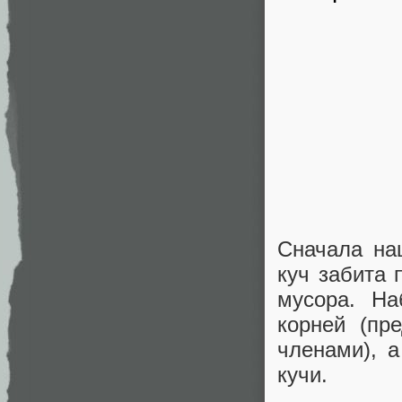
Сначала на
куч забита 
мусора. На
корней (пр
членами), 
кучи.