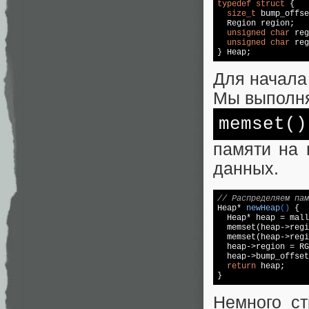
typedef
struct
 {

size_t
 bump_offse
  Region region;

unsigned
char
 reg
unsigned
char
 reg
} Heap;
Для начала
Мы выполн
memset
()
памяти на 
данных.
// Распределяем пам
Heap* 
newHeap
()
{

  Heap* heap = 
mall
memset
(heap->regi
memset
(heap->regi
  heap->region = RG
  heap->bump_offset
return
 heap;

}
Немного ст