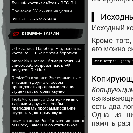
Лучший хостинг сайтов - REG.RU
Промокод 5% скидки на услуги
▍ Исходны
39CC-C72F-6342-560A
Исходный к
КОММЕНТАРИИ
Кроме того
его можно с
v4f
к записи
Перебор IP-адресов на
хостинге — и как с этим бороться
amarakin
к записи
Альтернативный
wget https:
//jennyj
список заблокированных в РФ
ресурсов Re:filter
Копирующ
ResizeOn
к записи
Эксперименты с
тиграми и другие способы
преподавать программирование
Копирующи
студентам, которым скучно
связывающий
Text2Vid
к записи
Эксперименты с
тиграми и другие способы
есть два ло
преподавать программирование
студентам, которым скучно
Одна из н
всым
к записи
Развёртывание своего
память расп
MTProxy Telegram со статистикой