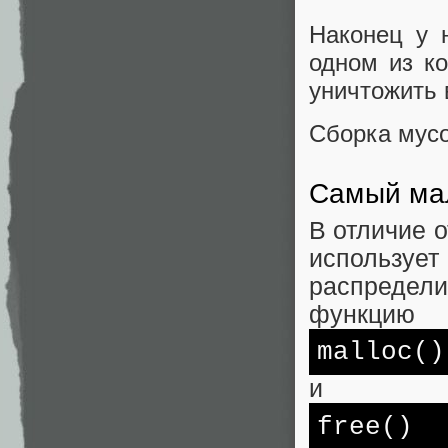
Наконец у 
одном из ко
уничтожить 
Сборка мус
Самый мал
В отличие 
используе
распредел
функцию
malloc
()
и
free
()