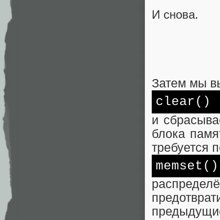
И снова.
Затем мы 
clear()
и сбрасыва
блока памя
требуется 
memset
()
распреде
предотвра
предыдущие