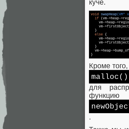
куче.
void
swapHeap
(VM* v
if
 (vm->heap->reg
    vm->heap->regio
    vm->firstObject
  }

else
 {

    vm->heap->regio
    vm->firstObject
  }

  vm->heap->bump_of
}
Кроме того
malloc
()
для распр
функцию
newObjec
.