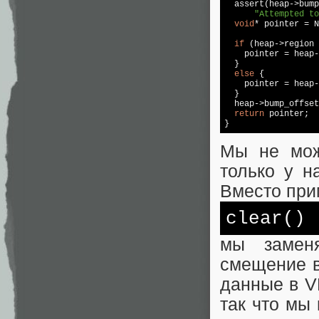
  assert(heap->bump
"Attempted to
void
* pointer = 
N
if
 (heap->region 
    pointer = heap-
  }

else
 {

    pointer = heap-
  }

  heap->bump_offset
return
 pointer;

}
Мы не мож
только у н
Вместо при
clear()
мы замен
смещение в
данные в V
так что мы