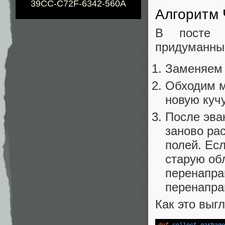
39CC-C72F-6342-560A
Алгоритм
В посте 
придуманный
Заменяем 
Обходим м
новую кучу
После эва
заново ра
полей. Ес
старую об
перенапра
перенаправ
Как это выг