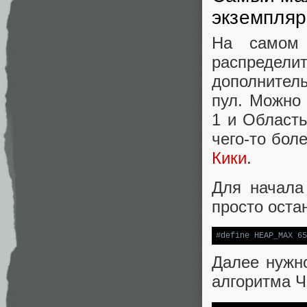
экземпляр
На самом
распредели
дополнител
пул. Можно
1 и Область
чего-то бол
Кики
.
Для начала
просто оста
#
define
 HEAP_MAX 65
Далее нужно
алгоритма Ч