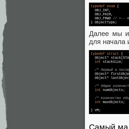
typedef
enum
 {

  OBJ_INT,

  OBJ_PAIR,

  OBJ_FRWD 
// <-- Н
} ObjectType;
Далее мы и
для начала 
typedef
struct
 {

  Object* 
stack
[STA
int
 stackSize;

/* Первый и после
  Object* firstObje
  Object* lastObjec
/* Общее количест
int
 numObjects;

/* Количество объ
int
 maxObjects;

} VM;
Самый мал