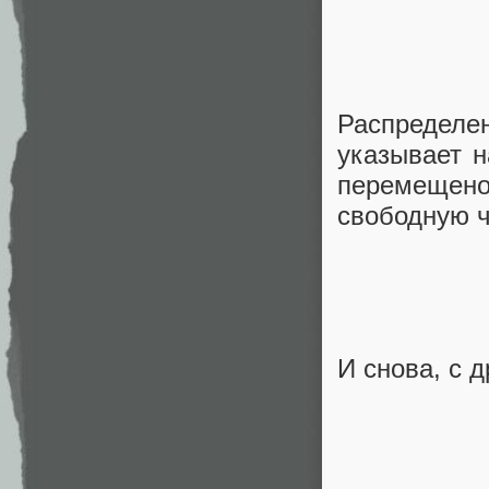
Распредел
указывает 
перемеще
свободную ч
И снова, с 