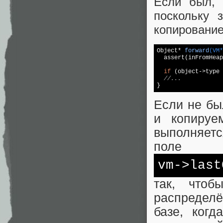
Если был, 
поскольку 
копирование
Object* 
forward
(VM*
  assert(inFromHeap
if
 (object->type 
//...
}
Если не бы
и копируе
выполняетс
поле
vm->last
так, что
распределё
базе, ког