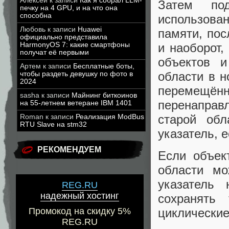
Алексей
к записи
Как я собрал LLM-
Затем под
печку на 4 GPU, и на что она
способна
использова
Любовь
к записи
Huawei
памяти, пос
официально представила
HarmonyOS 7: какие смартфоны
и наоборот
получат её первыми
объектов
Артем
к записи
Бесплатные боты,
области в н
чтобы раздеть девушку по фото в
2024
перемещё
sasha
к записи
Майнинг биткоинов
перенаправ
на 55-летнем ветеране IBM 1401
старой обл
Roman
к записи
Реализация ModBus
RTU Slave на stm32
указатель, 
РЕКОМЕНДУЕМ
Если объек
области мо
указатель 
REG.RU
надежный хостинг
сохранять
Промокод на скидку 5%
циклические
REG.RU