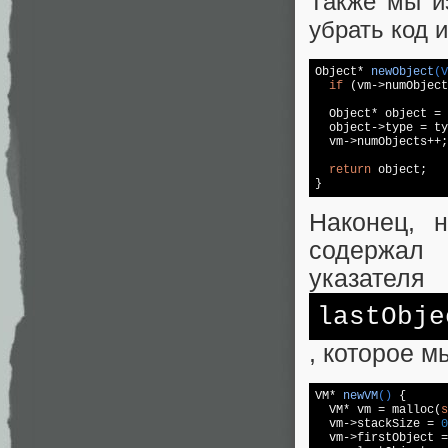
Также мы и
убрать код 
Object* 
newObject
(V
if
 (vm->numObject
  Object* object = 
  object->type = ty
  vm->numObjects++;
return
 object;

}
Наконец, 
содержал 
указателя
lastObje
, которое м
VM* 
newVM
()
{

  VM* vm = 
malloc
(
s
  vm->stackSize = 
0
  vm->firstObject =