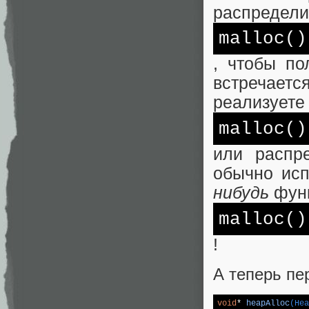
распредели
malloc
()
, чтобы по
встречает
реализуете
malloc
()
или распр
обычно ис
нибудь
функ
malloc
()
!
А теперь пе
void
* 
heapAlloc
(Hea