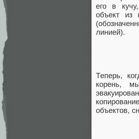
его в кучу
объект из 
(обозначе
линией).
Теперь, ко
корень, м
эвакуиров
копировани
объектов, с