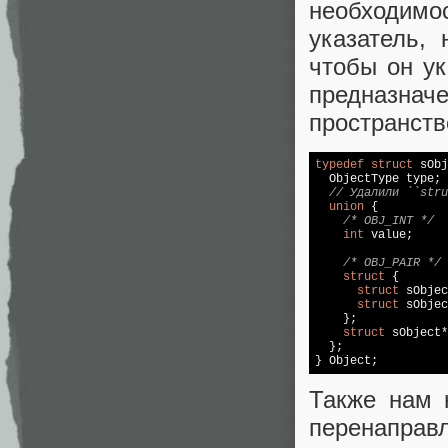
необходимо
указатель,
чтобы он ук
предназна
пространств
typedef
struct
 sObj
  ObjectType type;

// Удалили ``stru
union
 {

/* OBJ_INT */
int
 value;

/* OBJ_PAIR */
struct
 {

struct
 sObjec
struct
 sObjec
    };

struct
 sObject*
  };

} Object;
Также нам 
перенаправл