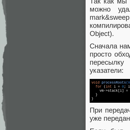
Так как мы 
можно уда
mark&swe
компилиров
Object).
Сначала нам
просто обх
пересылку
указатели:
void
processRoots
(V
for
 (
int
 i = 
0
; i
    vm->
stack
[i] = 
  }

}
При переда
уже передан