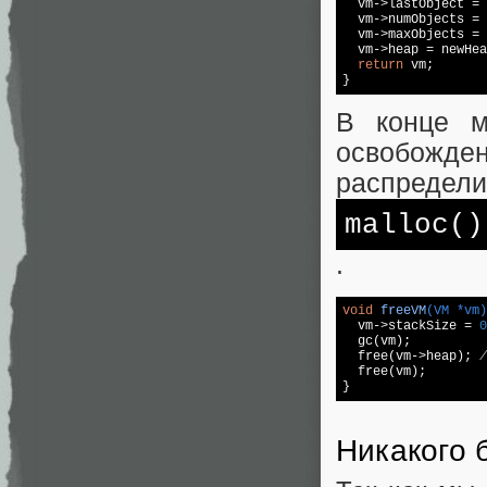
  vm->lastObject = 
  vm->numObjects = 
  vm->maxObjects = 
  vm->heap = newHea
return
 vm;

}
В конце м
освобожде
распредели
malloc
()
.
void
freeVM
(VM *vm)
  vm->stackSize = 
0
  gc(vm);

free
(vm->heap); 
/
free
(vm);

}
Никакого 